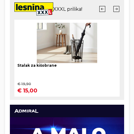
izgubi li njegova lista "Srbija ne sme da stane", na
proljeće raspisati i predsjedničke izbore. Može mu
se vjerovati na riječ - Vučić raspisuje izbor jednako
često kao što Plenković mijenja ministre...