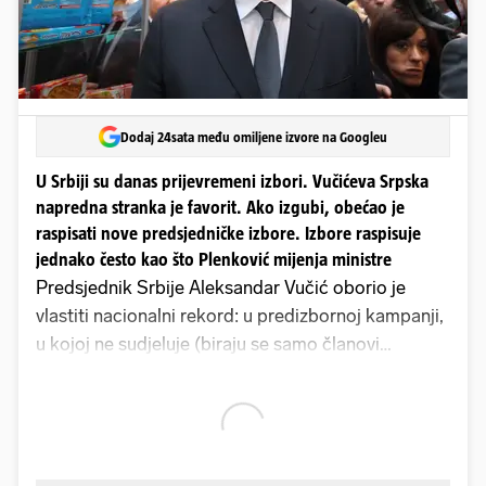
Dodaj 24sata među omiljene izvore na Googleu
U Srbiji su danas prijevremeni izbori. Vučićeva Srpska
napredna stranka je favorit. Ako izgubi, obećao je
raspisati nove predsjedničke izbore. Izbore raspisuje
jednako često kao što Plenković mijenja ministre
Predsjednik Srbije Aleksandar Vučić oborio je
vlastiti nacionalni rekord: u predizbornoj kampanji,
u kojoj ne sudjeluje (biraju se samo članovi
parlamenta), pojavio se 46 puta u 44 dana.
Tijekom kampanje za prošle izbore iskočio je iz
hladnjaka; ovog puta iskače iz granica normale.
Sređuje mamografe, gradi kuće, ceste, pruge,
vijadukte. Sjedi na dva stolca i obećava da će,