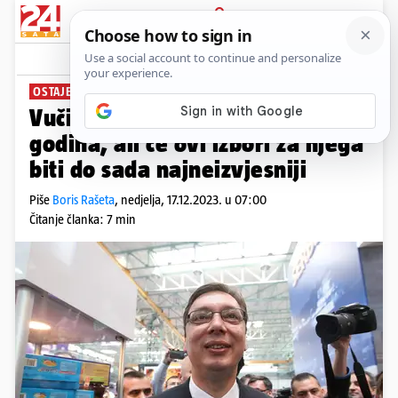
PRIJAVA
News
Komentari
0
OSTAJE LI NA VLASTI?
PLUS+
Vučić Srbijom drma već dugih 12
godina, ali će ovi izbori za njega
biti do sada najneizvjesniji
Piše
Boris Rašeta
,
nedjelja, 17.12.2023. u 07:00
Čitanje članka: 7 min