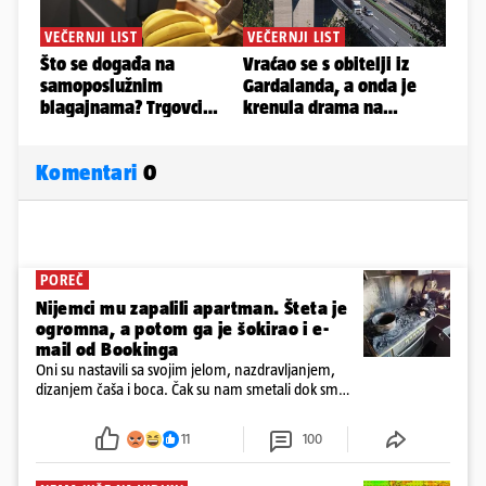
Komentari
0
POREČ
Nijemci mu zapalili apartman. Šteta je
ogromna, a potom ga je šokirao i e-
mail od Bookinga
Oni su nastavili sa svojim jelom, nazdravljanjem,
dizanjem čaša i boca. Čak su nam smetali dok smo
u panici kupili crijeva kako bismo pokušali ugasiti
požar, rekao je vlasnik
11
100