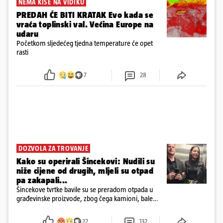
NEMA KIŠE NA VIDIKU
PREDAH ĆE BITI KRATAK Evo kada se
vraća toplinski val. Većina Europe na
udaru
Početkom sljedećeg tjedna temperature će opet
rasti
7
28
DOZVOLA ZA TROVANJE
Kako su operirali Šincekovi: Nudili su
niže cijene od drugih, mljeli su otpad
pa zakapali...
Šincekove tvrtke bavile su se preradom otpada u
građevinske proizvode, zbog čega kamioni, bale
plastike i samljeveni materijal dugo nisu izazivali
sumnju
22
132