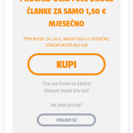
bismo ovako do sutra nabrajati njihove mane, a
opet ne možemo vidjeti da će ih birači zbog toga
kazniti. Uz Mila Đukanovića i njegove “socijaliste” u
Crnoj Gori, HDZ je jedina tranzicijska stranka koja
je preživjela sve etape i mijene tranzicije od 1991.
do danas, i čini se da nemaju namjeru napustiti
tron.