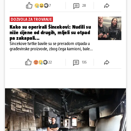
7
28
DOZVOLA ZA TROVANJE
Kako su operirali Šincekovi: Nudili su
niže cijene od drugih, mljeli su otpad
pa zakapali...
Šincekove tvrtke bavile su se preradom otpada u
građevinske proizvode, zbog čega kamioni, bale
plastike i samljeveni materijal dugo nisu izazivali
sumnju
22
135