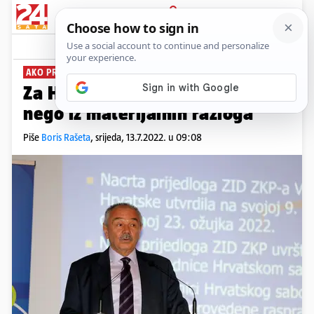
PRIJAVA
News
Komentari
0
AKO PROĐE, PROĐE
PLUS+
Za HDZ se ne glasa iz idejnih,
nego iz materijalnih razloga
Piše
Boris Rašeta
,
srijeda, 13.7.2022. u 09:08