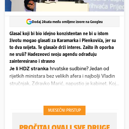
Dodaj 24sata među omiljene izvore na Googleu
Glasač koji bi bio idejno konzistentan ne bi u istom
životu mogao glasati za Karamarka i Plenkovića, jer su
to dva svijeta. Te glasače drži interes. Zašto ih oporba
ne sruši? Hadezeovci svoju agendu odrađuju
zainteresirano i strasno
Je li HDZ stranka
hrvatske sudbine? Jedan od
rijetkih ministara bez velikih afera i najbolji Vladin
stručnjak, Zdravko Marić, napustio je kabinet. Koji
god bivši ministar se našao na tapeti Olafa,
nastradao je. Iz dvije vlade odletio ih je
dvoznamenkasti broj. Stranka je osuđena zbog
zločinačkog udruživanja, svoje bivše predsjednike
tretiraju kao šljam, nacionalni dužnosnici uzimaju
milijune, lokalni kradu željezne armature - i mogli