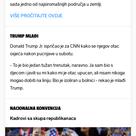
sada jedno od najsiromašnijih područja u zemlji.
VIŠE PROČITAJTE OVDJE
TRUMP MLAĐI
Donald Trump Jr. ispričao je za CNN kako se njegov otac
osjeća nakon pucnjave u subotu.
- To je bio jedan tužan trenutak, naravno. Ja sam bio s
djecom i javili su mi kako mi je otac upucan, ali nisam nikoga
mogao dobiti na liniju. Bio je izoliran u bolnici - rekao je mlađi
Trump.
NACIONALNA KONVENCIJA
Kadrovi sa skupa republikanaca