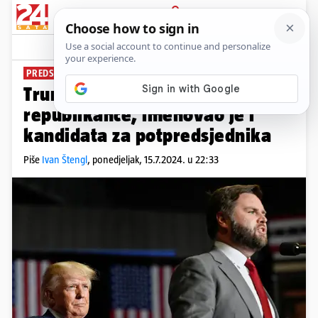
PRIJAVA
News
Komentari
28
PREDSJEDNIČKI IZBORI
Trump i službeno kandidat za
republikance, imenovao je i
kandidata za potpredsjednika
Piše
Ivan Štengl
,
ponedjeljak, 15.7.2024. u 22:33