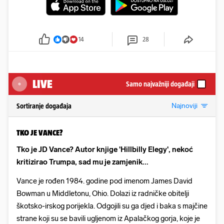
14
28
LIVE
Samo najvažniji događaji
Najnoviji
Sortiranje događaja
TKO JE VANCE?
Tko je JD Vance? Autor knjige 'Hillbilly Elegy', nekoć
kritizirao Trumpa, sad mu je zamjenik...
Vance je rođen 1984. godine pod imenom James David
Bowman u Middletonu, Ohio. Dolazi iz radničke obitelji
škotsko-irskog porijekla. Odgojili su ga djed i baka s majčine
strane koji su se bavili ugljenom iz Apalačkog gorja, koje je