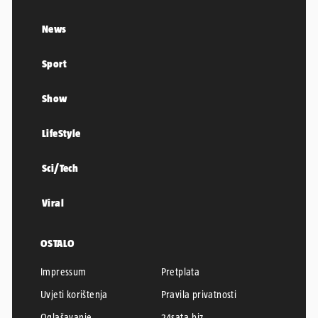
News
Sport
Show
LifeStyle
Sci/Tech
Viral
OSTALO
Impressum
Pretplata
Uvjeti korištenja
Pravila privatnosti
Oglašavanje
24sata.biz