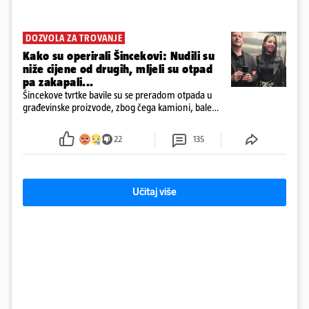
DOZVOLA ZA TROVANJE
Kako su operirali Šincekovi: Nudili su
niže cijene od drugih, mljeli su otpad
pa zakapali...
Šincekove tvrtke bavile su se preradom otpada u
građevinske proizvode, zbog čega kamioni, bale
plastike i samljeveni materijal dugo nisu izazivali
sumnju
22
135
Učitaj više