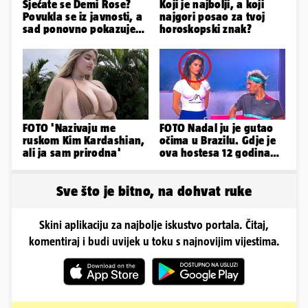
Sjećate se Demi Rose?
Koji je najbolji, a koji
Povukla se iz javnosti, a
najgori posao za tvoj
sad ponovno pokazuje
horoskopski znak?
obline. Ovako izgleda
FOTO 'Nazivaju me
FOTO Nadal ju je gutao
ruskom Kim Kardashian,
očima u Brazilu. Gdje je
ali ja sam prirodna'
ova hostesa 12 godina
poslije i kako izgleda?
Sve što je bitno, na dohvat ruke
Skini aplikaciju za najbolje iskustvo portala. Čitaj,
komentiraj i budi uvijek u toku s najnovijim vijestima.