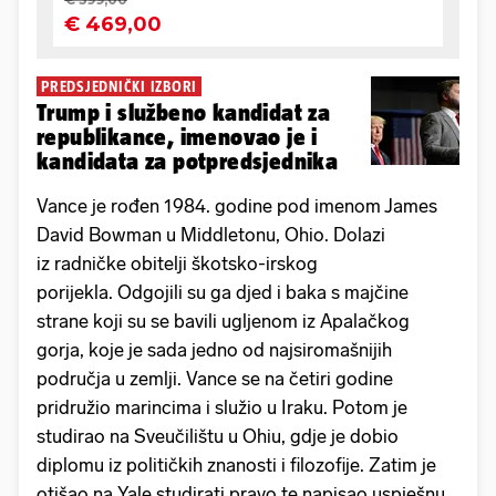
PREDSJEDNIČKI IZBORI
Trump i službeno kandidat za
republikance, imenovao je i
kandidata za potpredsjednika
Vance je rođen 1984. godine pod imenom James
David Bowman u Middletonu, Ohio. Dolazi
iz radničke obitelji škotsko-irskog
porijekla. Odgojili su ga djed i baka s majčine
strane koji su se bavili ugljenom iz Apalačkog
gorja, koje je sada jedno od najsiromašnijih
područja u zemlji. Vance se na četiri godine
pridružio marincima i služio u Iraku. Potom je
studirao na Sveučilištu u Ohiu, gdje je dobio
diplomu iz političkih znanosti i filozofije. Zatim je
otišao na Yale studirati pravo te napisao uspješnu