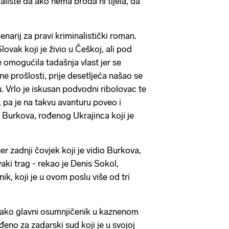
jalište da ako nema broda ni tijela, da
enarij za pravi kriminalistički roman.
lovak koji je živio u Češkoj, ali pod
 omogućila tadašnja vlast jer se
 prošlosti, prije desetljeća našao se
u. Vrlo je iskusan podvodni ribolovac te
, pa je na takvu avanturu poveo i
Burkova, rođenog Ukrajinca koji je
er zadnji čovjek koji je vidio Burkova,
aki trag - rekao je Denis Sokol,
ik, koji je u ovom poslu više od tri
kako glavni osumnjičenik u kaznenom
đeno za zadarski sud koji je u svojoj