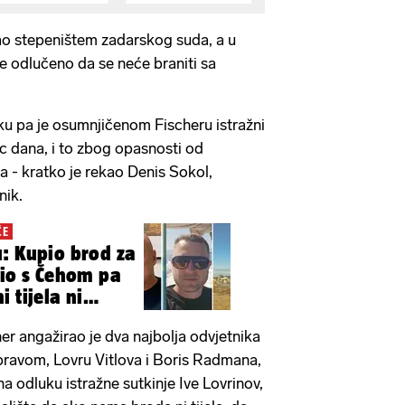
o stepeništem zadarskog suda, a u
je odlučeno da se neće braniti sa
uku pa je osumnjičenom Fischeru istražni
c dana, i to zbog opasnosti od
a - kratko je rekao Denis Sokol,
nik.
ČE
: Kupio brod za
vio s Čehom pa
 tijela ni
r angažirao je dva najbolja odvjetnika
pravom, Lovru Vitlova i Boris Radmana,
na odluku istražne sutkinje Ive Lovrinov,