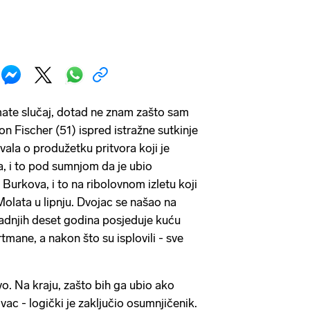
mate slučaj, dotad ne znam zašto sam
n Fischer (51) ispred istražne sutkinje
ivala o produžetku pritvora koji je
, i to pod sumnjom da je ubio
Burkova, i to na ribolovnom izletu koji
Molata u lipnju. Dvojac se našao na
zadnjih deset godina posjeduje kuću
rtmane, a nakon što su isplovili - sve
. Na kraju, zašto bih ga ubio ako
ac - logički je zaključio osumnjičenik.