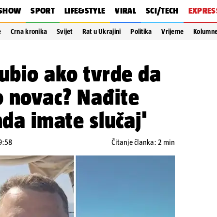
SHOW
SPORT
LIFE&STYLE
VIRAL
SCI/TECH
EXPRES
e
Crna kronika
Svijet
Rat u Ukrajini
Politika
Vrijeme
Kolumn
 ubio ako tvrde da
o novac? Nađite
nda imate slučaj'
19:58
Čitanje članka: 2 min