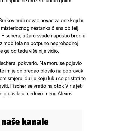
d olupinu ne možete uočiti golim
Burkov nudi novac novac za one koji bi
o misterioznog nestanka člana obitelji
a Fischera, u žaru svađe napustio brod u
bez mobitela na potpuno neprohodnoj
e ga od tada više nije vidio.
ischera, pokvario. Na moru se pojavio
te im je on predao plovilo na popravak
m smjeru idu i u koju luku će pristati te
viti. Fischer se vratio na otok Vir s jet-
 je prijavila u međuvremenu Alexov
i naše kanale