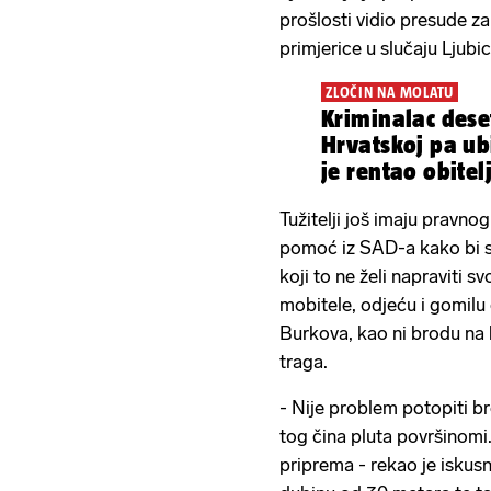
prošlosti vidio presude za
primjerice u slučaju Ljubic
ZLOČIN NA MOLATU
Kriminalac dese
Hrvatskoj pa ub
je rentao obite
Tužitelji još imaju pravnog
pomoć iz SAD-a kako bi s
koji to ne želi napraviti sv
mobitele, odjeću i gomilu d
Burkova, kao ni brodu na k
traga.
- Nije problem potopiti b
tog čina pluta površinomi
priprema - rekao je iskusn