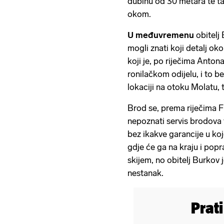
dubinu od 30 metara te ta
okom.
U međuvremenu
obitelj 
mogli znati koji detalj ok
koji je, po riječima Anton
ronilačkom odijelu, i to 
lokaciji na otoku Molatu, t
Brod se, prema riječima F
nepoznati servis brodova 
bez ikakve garancije u koje
gdje će ga na kraju i popra
skijem, no obitelj Burkov
nestanak.
Prat