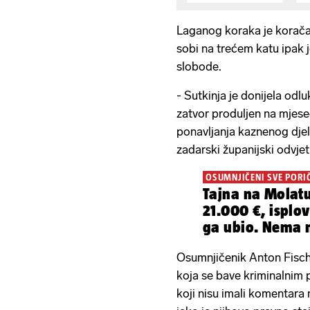
Laganog koraka je korača
sobi na trećem katu ipak 
slobode.
- Sutkinja je donijela odl
zatvor produljen na mjese
ponavljanja kaznenog djel
zadarski županijski odvjet
OSUMNJIČENI SVE PORI
Tajna na Molatu
21.000 €, isplo
ga ubio. Nema ni
broda
Osumnjičenik Anton Fische
koja se bave kriminalnim 
koji nisu imali komentara 