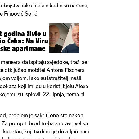
 ubojstva iako tijela nikad nisu nađena,
e Filipović Sorić.
t godina živio u
io Čeha: Na Viru
ljske apartmane
 manevra da ispitaju svjedoke, traži se i
e otključao mobitel Antona Fischera
ojom voljom. Iako su istražitelji našli
okaza koji im idu u korist, tijelu Alexa
ojemu su isplovili 22. lipnja, nema ni
rod, problem je sakriti ono što nakon
. Za potopiti brod treba zapravo velika
i kapetan, koji tvrdi da je dovoljno naći