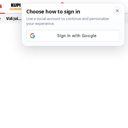
S
PRIJAVA
e
Vidi još…