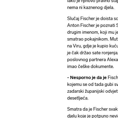
iako je njihovo pravno sta
nema ni kaznenog djela.
Slučaj Fischer je doista sc
Anton Fischer je poznati S
drugim imenom, koji mu je
smatrao pokajnikom. Mutne
na Viru, gdje je kupio kuć
je čak držao sate ronjenja
poslovnog partnera Alexa 
imao češke dokumente.
- Nesporno je da je
Fisch
kojemu se od tada gubi sv
zadarski županijski odvjetn
desetljeća.
Smatra da je Fischer sva
djelu koje je potpuno nevi