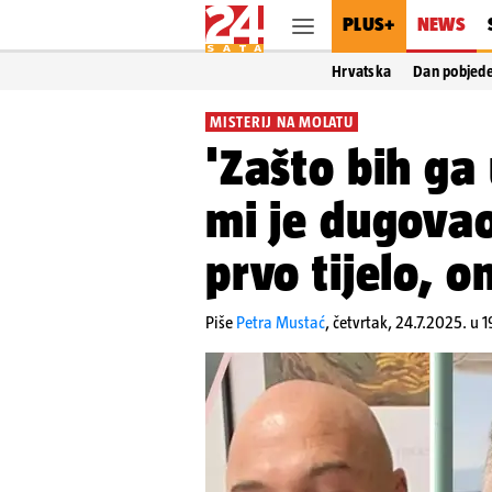
PLUS+
NEWS
Hrvatska
Dan pobjed
MISTERIJ NA MOLATU
'Zašto bih ga
mi je dugova
prvo tijelo, o
Piše
Petra Mustać
,
četvrtak, 24.7.2025. u 