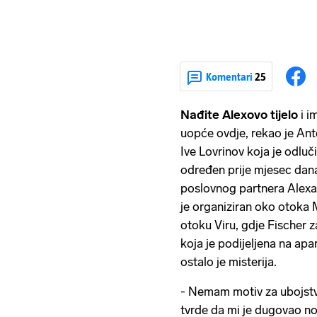
Komentari
25
Nađite Alexovo tijelo
i i
uopće ovdje, rekao je Anto
Ive Lovrinov koja je odluč
određen prije mjesec dana
poslovnog partnera Alexa 
je organiziran oko otoka 
otoku Viru, gdje Fischer 
koja je podijeljena na apa
ostalo je misterija.
- Nemam motiv za ubojstvo
tvrde da mi je dugovao nov