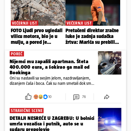
POREČ
Nijemci mu zapalili apartman. Šteta
400.000 eura, a šokirao ga mail od
Bookinga
Oni su nastavili sa svojim jelom, nazdravljanjem,
dizanjem čaša i boca. Čak su nam smetali dok smo
u panici kupili crijeva kako bismo pokušali ugasiti
požar, rekao je vlasnik
10
76
STRAVIČNE SCENE
DETALJI NESREĆE U ZAGREBU: U bolnici
umrla vozačica i putnik, auto se u
sudaru prepolovio