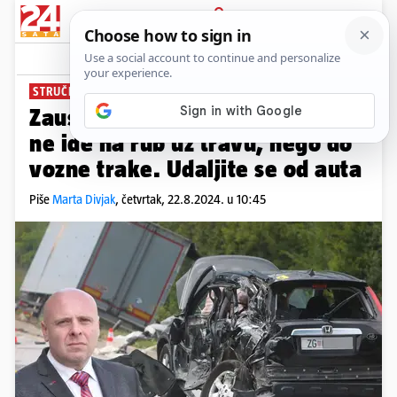
PRIJAVA
News
STRUČNJAK ZA 24SATA
Zaustavna traka smrti: Trokut
ne ide na rub uz travu, nego do
vozne trake. Udaljite se od auta
Piše
Marta Divjak
,
četvrtak, 22.8.2024. u 10:45