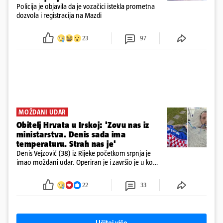
Policija je objavila da je vozačici istekla prometna
dozvola i registracija na Mazdi
23
97
MOŽDANI UDAR
Obitelj Hrvata u Irskoj: 'Zovu nas iz
ministarstva. Denis sada ima
temperaturu. Strah nas je'
Denis Vejzović (38) iz Rijeke početkom srpnja je
imao moždani udar. Operiran je i završio je u komi.
Obitelj ga želi prebaciti u Hrvatsku, kažu kako
tamošnji liječnici ne vjeruju u oporavak: 'Imamo
22
33
72 sata'