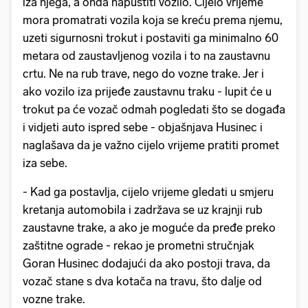
iza njega, a onda napustiti vozilo. Cijelo vrijeme
mora promatrati vozila koja se kreću prema njemu,
uzeti sigurnosni trokut i postaviti ga minimalno 60
metara od zaustavljenog vozila i to na zaustavnu
crtu. Ne na rub trave, nego do vozne trake. Jer i
ako vozilo iza prijeđe zaustavnu traku - lupit će u
trokut pa će vozač odmah pogledati što se događa
i vidjeti auto ispred sebe - objašnjava Husinec i
naglašava da je važno cijelo vrijeme pratiti promet
iza sebe.
- Kad ga postavlja, cijelo vrijeme gledati u smjeru
kretanja automobila i zadržava se uz krajnji rub
zaustavne trake, a ako je moguće da pređe preko
zaštitne ograde - rekao je prometni stručnjak
Goran Husinec dodajući da ako postoji trava, da
vozač stane s dva kotača na travu, što dalje od
vozne trake.