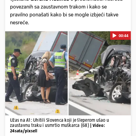
povezanih sa zaustavnom trakom i kako se
pravilno ponašati kako bi se mogle izbjeći takve
nesreće.
00:44
Pokretanje videa...
Užas na A1: Uhitili Slovenca koji je šleperom ušao u
zaustavnu traku i usmrtio muškarca (68)
| Video:
24sata/pixsell