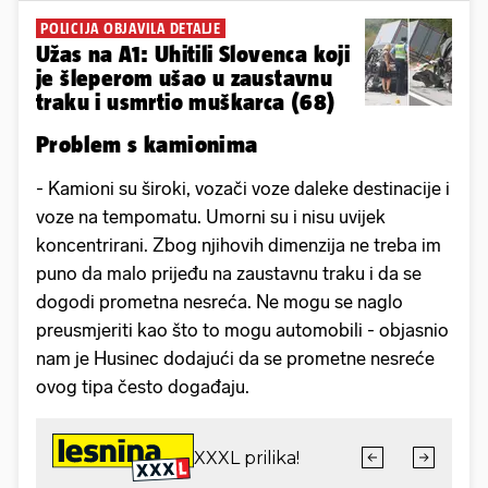
POLICIJA OBJAVILA DETALJE
Užas na A1: Uhitili Slovenca koji
je šleperom ušao u zaustavnu
traku i usmrtio muškarca (68)
Problem s kamionima
- Kamioni su široki, vozači voze daleke destinacije i
voze na tempomatu. Umorni su i nisu uvijek
koncentrirani. Zbog njihovih dimenzija ne treba im
puno da malo prijeđu na zaustavnu traku i da se
dogodi prometna nesreća. Ne mogu se naglo
preusmjeriti kao što to mogu automobili - objasnio
nam je Husinec dodajući da se prometne nesreće
ovog tipa često događaju.