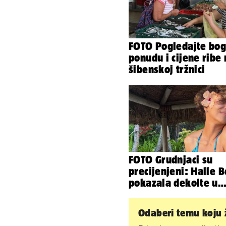
FOTO Pogledajte bog
ponudu i cijene ribe
šibenskoj tržnici
FOTO Grudnjaci su
precijenjeni: Halle B
pokazala dekolte u
zavodljivoj satensko
haljinici
Odaberi temu koju ž