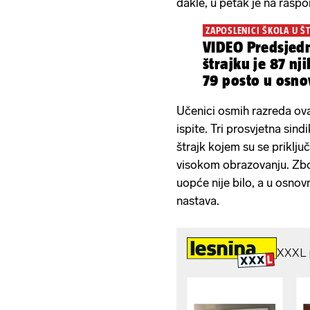
dakle, u petak je na raspo
ZAPOSLENICI ŠKOLA U Š
VIDEO Predsjedn
štrajku je 87 nj
79 posto u osn
Učenici osmih razreda ova
ispite. Tri prosvjetna sin
štrajk kojem su se priključ
visokom obrazovanju. Zbog
uopće nije bilo, a u osno
nastava.