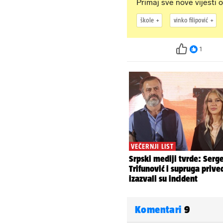
Primaj sve nove vijesti o
škole
vinko filipović
1
Komentari
9