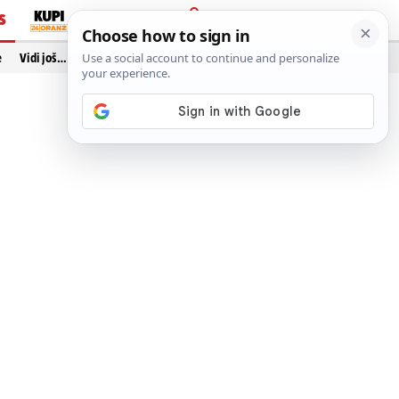
S
PRIJAVA
e
Vidi još…