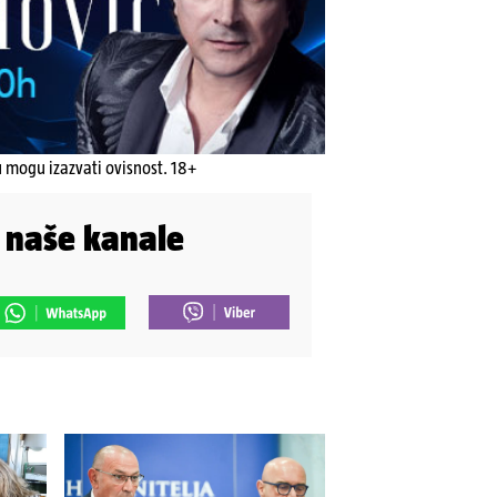
u mogu izazvati ovisnost. 18+
i naše kanale