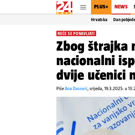
PLUS+
NEWS
Hrvatska
Dan pobjed
NEĆE SE PONAVLJATI
Zbog štrajka 
nacionalni isp
dvije učenici n
Piše
Ana Dasović
,
srijeda, 19.3.2025. u 13: