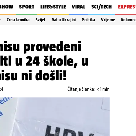
SHOW
SPORT
LIFE&STYLE
VIRAL
SCI/TECH
EXPRES
e
Crna kronika
Svijet
Rat u Ukrajini
Politika
Vrijeme
Kolumn
nisu provedeni
iti u 24 škole, u
isu ni došli!
24
Čitanje članka: < 1 min