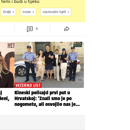
 temi i budi u tijeku
štrajk
ncvvo
nacionalni ispiti
9