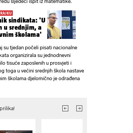
redu sljedeći ispit iz matematike.
TRAJKU
ik sindikata: 'U
ih u srednjim, a
ovnim školama'
j su tjedan počeli pisati nacionalne
dikata organizirala su jednodnevni
ilo tisuće zaposlenih u prosvjeti i
 toga u većini srednjih škola nastave
vnim školama djelomično je odrađena