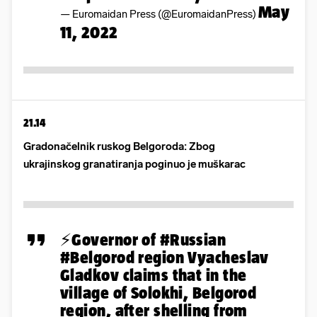
May
— Euromaidan Press (@EuromaidanPress)
11, 2022
21.14
Gradonačelnik ruskog Belgoroda: Zbog
ukrajinskog granatiranja poginuo je muškarac
⚡️Governor of
#Russian
#Belgorod
region Vyacheslav
Gladkov claims that in the
village of Solokhi, Belgorod
region, after shelling from