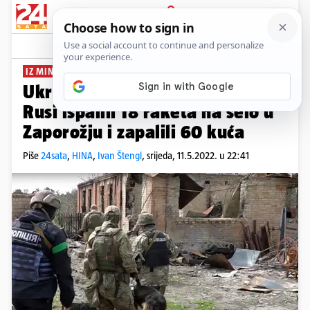
PRIJAVA
News
Komentari
362
IZ MINUTE U MINUTU:
Ukrajinci oslobodili dio Harkiva;
Rusi ispalili 18 raketa na selo u
Zaporožju i zapalili 60 kuća
Piše
24sata
,
HINA
,
Ivan Štengl
,
srijeda, 11.5.2022. u 22:41