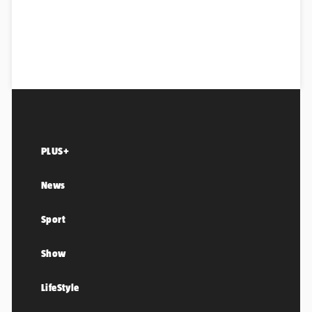
PLUS+
News
Sport
Show
LifeStyle