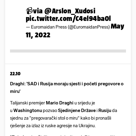
📹via
@Arslon_Xudosi
pic.twitter.com/C4el94ba0l
May
— Euromaidan Press (@EuromaidanPress)
11, 2022
22.10
Draghi: 'SAD i Rusija moraju sjesti i početi pregovore o
miru'
Talijanski premijer
Mario Draghi
u srijedu je
u
Washingtonu
pozvao
Sjedinjene Države
i
Rusiju
da
sjednu za "pregovarački stol o miru" kako bi pronašli
rješenje za izlaz iz ruske agresije na Ukrajinu.