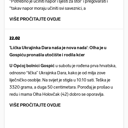
"Potrebno je učiniti napor i sjesti za stol" i pregovarati i
"takav napor moraju učiniti svi saveznici, a
VIŠE PROČITAJTE OVDJE
22.02
'Lička Ukrajinka Dara naša je nova nada': Olha je u
Gospiću pronašla utočište i rodila kćer
U Općoj bolnici Gospić
u subotu je rođena prva hrvatska,
odnosno “lička” Ukrajinka Dara, kako je od milja zove
liječničko osoblje. Na svijet je stigla u 10.10 sati. Teška je
3320 grama, a duga 50 centimetara. Porođaj je prošao u
redu i mama Olha Holovčak (42) dobro se oporavlja.
VIŠE PROČITAJTE OVDJE