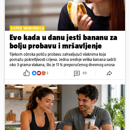
SUPER NAMIRNICA
Evo kada u danu jesti bananu za
bolju probavu i mršavljenje
Tijekom obroka potiču probavu zahvaljujući vlaknima koja
pomažu pokretljivosti crijeva. Jedna srednje velika banana sadrži
oko 3 grama vlakana, što je 11 % preporučenog dnevnog unosa
3
69