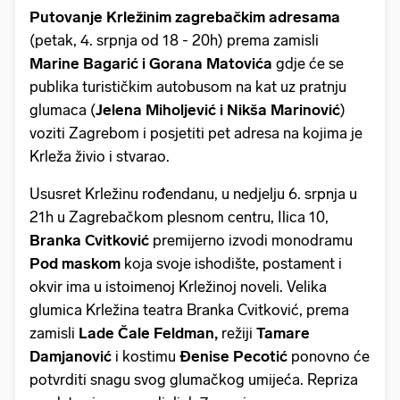
Putovanje Krležinim zagrebačkim adresama
(petak, 4. srpnja od 18 - 20h) prema zamisli
Marine Bagarić i Gorana Matovića
gdje će se
publika turističkim autobusom na kat uz pratnju
glumaca (
Jelena Miholjević i Nikša Marinović
)
voziti Zagrebom i posjetiti pet adresa na kojima je
Krleža živio i stvarao.
Ususret Krležinu rođendanu, u nedjelju 6. srpnja u
21h u Zagrebačkom plesnom centru, Ilica 10,
Branka Cvitković
premijerno izvodi monodramu
Pod maskom
koja svoje ishodište, postament i
okvir ima u istoimenoj Krležinoj noveli. Velika
glumica Krležina teatra Branka Cvitković, prema
zamisli
Lade Čale Feldman,
režiji
Tamare
Damjanović
i kostimu
Đenise Pecotić
ponovno će
potvrditi snagu svog glumačkog umijeća. Repriza