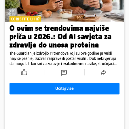
KORISTITE LI IH?
O ovim se trendovima najviše
priča u 2026.: Od AI savjeta za
zdravlje do unosa proteina
The Guardian je izdvojio 11 trendova koji su ove godine privukli
najviše pažnje, izazvali rasprave ili postali viralni. Dok neki vjeruju
da mogu biti korisni za zdravlje i svakodnevne navike, stručnjaci
upozoravaju da nema dovoljno čvrstih dokaza o njihovoj
učinkovitosti
Učitaj više