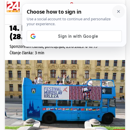
PRIJAVA
Promo sadržaj
PROMO
14. Festival Miroslav Krleža
(28.6. - 7.7. 2024.)
Sponzorirani članak,
ponedjeljak, 23.6.2025. u 16:19
Čitanje članka: 3 min