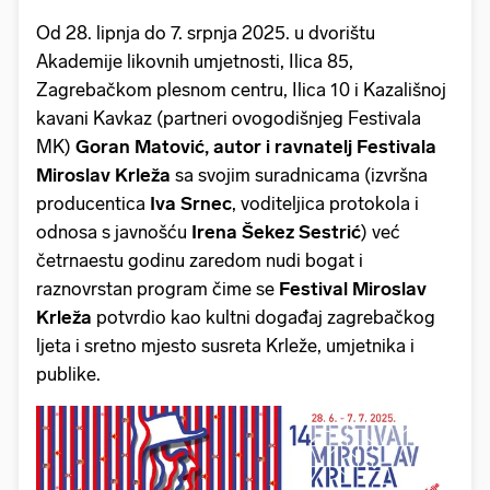
Od 28. lipnja do 7. srpnja 2025. u dvorištu
Akademije likovnih umjetnosti, Ilica 85,
Zagrebačkom plesnom centru, Ilica 10 i Kazališnoj
kavani Kavkaz (partneri ovogodišnjeg Festivala
MK)
Goran Matović, autor i ravnatelj Festivala
Miroslav Krleža
sa svojim suradnicama (izvršna
producentica
Iva Srnec
, voditeljica protokola i
odnosa s javnošću
Irena Šekez Sestrić
) već
četrnaestu godinu zaredom nudi bogat i
raznovrstan program čime se
Festival Miroslav
Krleža
potvrdio kao kultni događaj zagrebačkog
ljeta i sretno mjesto susreta Krleže, umjetnika i
publike.