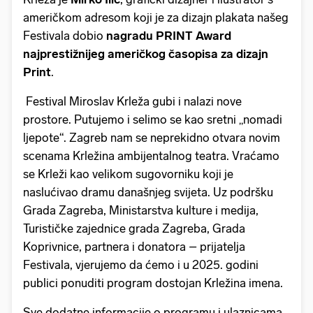
američkom adresom koji je za dizajn plakata našeg
Festivala dobio
nagradu PRINT Award
najprestižnijeg američkog časopisa za dizajn
Print
.
Festival Miroslav Krleža gubi i nalazi nove
prostore. Putujemo i selimo se kao sretni „nomadi
ljepote“. Zagreb nam se neprekidno otvara novim
scenama Krležina ambijentalnog teatra. Vraćamo
se Krleži kao velikom sugovorniku koji je
naslućivao dramu današnjeg svijeta. Uz podršku
Grada Zagreba, Ministarstva kulture i medija,
Turističke zajednice grada Zagreba, Grada
Koprivnice, partnera i donatora – prijatelja
Festivala, vjerujemo da ćemo i u 2025. godini
publici ponuditi program dostojan Krležina imena.
Sve dodatne informacije o programu i ulaznicama