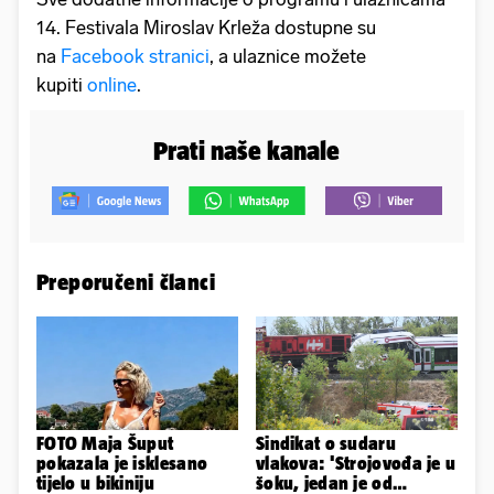
14. Festivala Miroslav Krleža dostupne su
na
Facebook stranici
, a ulaznice možete
kupiti
online
.
Prati naše kanale
Preporučeni članci
FOTO Maja Šuput
Sindikat o sudaru
pokazala je isklesano
vlakova: 'Strojovođa je u
tijelo u bikiniju
šoku, jedan je od