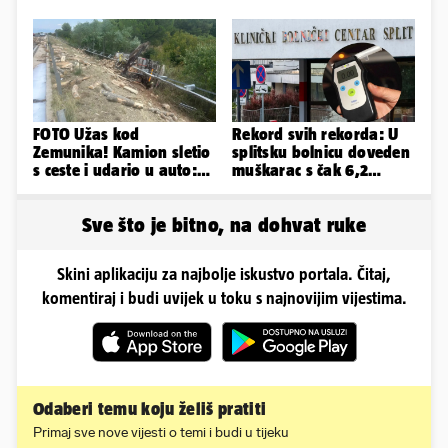
najboljih i
najobučenijih...'
FOTO Užas kod
Rekord svih rekorda: U
Zemunika! Kamion sletio
splitsku bolnicu doveden
s ceste i udario u auto:
muškarac s čak 6,2
'Drva su prekrila cestu...'
promila alkohola u krvi!
Sve što je bitno, na dohvat ruke
Skini aplikaciju za najbolje iskustvo portala. Čitaj,
komentiraj i budi uvijek u toku s najnovijim vijestima.
Odaberi temu koju želiš pratiti
Primaj sve nove vijesti o temi i budi u tijeku