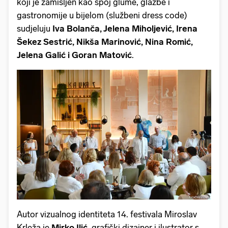
koji je zamišljen kao spoj glume, glazbe i
gastronomije u bijelom (službeni dress code)
sudjeluju
Iva Bolanča, Jelena Miholjević, Irena
Šekez Sestrić, Nikša Marinović, Nina Romić,
Jelena Galić i Goran Matović
.
Autor vizualnog identiteta 14. festivala Miroslav
Krleža je
Mirko Ilić
, grafički dizajner i ilustrator s