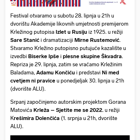
Festival otvaramo u subotu 28. lipnja u 21h u
dvorištu Akademije likovnih umjetnosti premijerom
Krležinog putopisa
Izlet u Rusiju
iz 1925. u režiji
Sare Stanić
i dramatizaciji
Mirne Rustemović
.
Stvaramo Krležino putopisno putujuće kazalište u
izvedbi
Biserke Ipše
i
plesne skupine Škvadra
.
Repriza je 29. lipnja, zatim se vraćamo Krležinim
Baladama,
Adamu Končiću
i predstavi
Ni med
cvetjem ni pravice
u ponedjeljak 30. lipnja u 21h
(dvorište ALU).
Srpanj započinjemo autorskim projektom Gorana
Matovića
Krleža – Sjetite me se 2022.
u režiji
K
rešimira Dolenčića
(1. srpnja u 21h, dvorište
ALU).