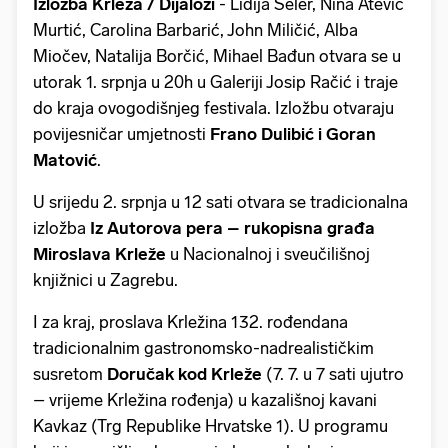
Izložba Krleža / Dijalozi
- Lidija Šeler, Nina Atević
Murtić, Carolina Barbarić, John Miličić, Alba
Miočev, Natalija Borčić, Mihael Bađun otvara se u
utorak 1. srpnja u 20h u Galeriji Josip Račić i traje
do kraja ovogodišnjeg festivala. Izložbu otvaraju
povijesničar umjetnosti
Frano Dulibić i Goran
Matović
.
U srijedu 2. srpnja u 12 sati otvara se tradicionalna
izložba
Iz Autorova pera – rukopisna građa
Miroslava Krleže
u Nacionalnoj i sveučilišnoj
knjižnici u Zagrebu.
I za kraj, proslava Krležina 132. rođendana
tradicionalnim gastronomsko-nadrealističkim
susretom
Doručak kod Krleže
(7. 7. u 7 sati ujutro
– vrijeme Krležina rođenja) u kazališnoj kavani
Kavkaz (Trg Republike Hrvatske 1). U programu