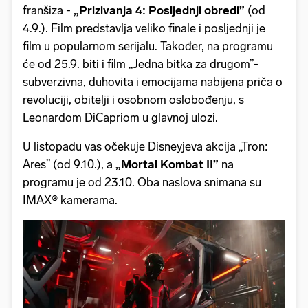
franšiza -
„Prizivanja 4: Posljednji obredi”
(od
4.9.). Film predstavlja veliko finale i posljednji je
film u popularnom serijalu. Također, na programu
će od 25.9. biti i film „Jedna bitka za drugom”-
subverzivna, duhovita i emocijama nabijena priča o
revoluciji, obitelji i osobnom oslobođenju, s
Leonardom DiCapriom u glavnoj ulozi.
U listopadu vas očekuje Disneyjeva akcija „Tron:
Ares” (od 9.10.), a
„Mortal Kombat II”
na
programu je od 23.10. Oba naslova snimana su
IMAX® kamerama.