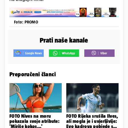
Foto: PROMO
Prati naše kanale
Preporučeni članci
FOTO Nives na moru
FOTO Rijeka srušila Ilves,
pokazala svoje atribute:
ali mogla je i uvjerljivije:
'Miriše kokos...'
Evo kadrova pobjede s