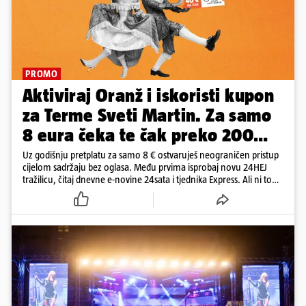
PROMO
Aktiviraj Oranž i iskoristi kupon
za Terme Sveti Martin. Za samo
8 eura čeka te čak preko 200
eura kupona!
Uz godišnju pretplatu za samo 8 € ostvaruješ neograničen pristup
cijelom sadržaju bez oglasa. Među prvima isprobaj novu 24HEJ
tražilicu, čitaj dnevne e-novine 24sata i tjednika Express. Ali ni to
nije sve!