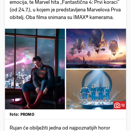
emocija, te Marvel hita „Fantastična 4: Prvi koraci”
(od 24.7.), u kojem je predstavljena Marvelova Prva
obitelj. Oba filma snimana su IMAX® kamerama.
12
Foto: PROMO
Rujan će obilježiti jedna od najpoznatijih horor