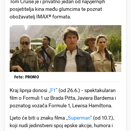
Tom Cruise je i privatno jedan od najvjernijih
posjetitelja kina među glumcima te poznat
obožavatelj IMAX® formata.
Foto: PROMO
Kraj lipnja donosi „
F1
” (od 26.6.) - spektakularan
film o Formuli 1 uz Brada Pitta, Javiera Bardema i
poznatog vozača Formule 1, Lewisa Hamiltona.
Ljeto će biti u znaku filma „
Superman
” (od 10.7.),
koji nudi jedinstveni spoj epske akcije, humora i