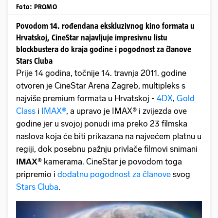
Foto: PROMO
Povodom 14. rođendana ekskluzivnog kino formata u
Hrvatskoj, CineStar najavljuje impresivnu listu
blockbustera do kraja godine i pogodnost za članove
Stars Cluba
Prije 14 godina, točnije 14. travnja 2011. godine
otvoren je CineStar Arena Zagreb, multipleks s
najviše premium formata u Hrvatskoj -
4DX
,
Gold
Class
i
IMAX®
, a upravo je IMAX® i zvijezda ove
godine jer u svojoj ponudi ima preko 23 filmska
naslova koja će biti prikazana na najvećem platnu u
regiji, dok posebnu pažnju privlače filmovi snimani
IMAX®
kamerama. CineStar je povodom toga
pripremio i
dodatnu pogodnost za članove
svog
Stars Cluba
.