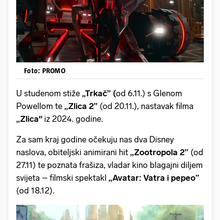
Foto: PROMO
U studenom stiže
„Trkač” (
od 6.11.) s Glenom
Powellom te
„Zlica 2”
(od 20.11.), nastavak filma
„Zlica"
iz 2024. godine.
Za sam kraj godine očekuju nas dva Disney
naslova, obiteljski animirani hit
„Zootropola 2”
(od
27.11) te poznata frašiza, vladar kino blagajni diljem
svijeta – filmski spektakl
„Avatar: Vatra i pepeo”
(od 18.12).