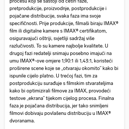
procesu koji se sastoji od četiri faze,
pretprodukcije, proizvodnje, postprodukcije i
pojačane distribucije, svaka faza ima svoje
specifičnosti. Prije produkcije, filmaši biraju IMAX®
film ili digitalne kamere s IMAX® certifikatom,
osiguravajući oštriji, svjetliji sadržaj više
razlučivosti. To su kamere najbolje kvalitete. U
drugoj fazi redatelji snimaju posebno imajući na
umu IMAX®-ove omjere 1,90:1 ili 1,43:1, koristeći
proširene scene koje se „otvaraju okomito” kako bi
ispunile cijelo platno. U trećoj fazi, tim za
postprodukciju surađuje s filmskim stvarateljima
kako bi optimizirali filmove za IMAX, provodeći
testove „ekrana” tijekom cijelog procesa. Finalna
faza je pojačana distribucija, jer tako snimljeni
filmovi dobivaju povlašenu distribuciju u IMAX®
dvoranama.