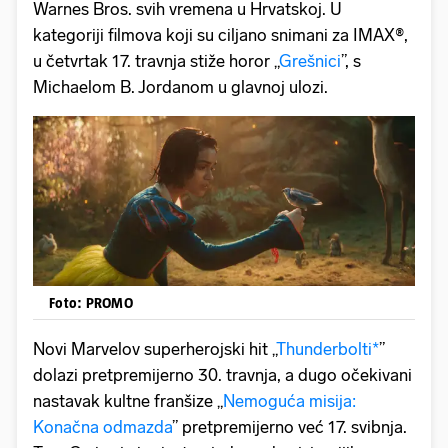
Warnes Bros. svih vremena u Hrvatskoj. U
kategoriji filmova koji su ciljano snimani za IMAX®,
u četvrtak 17. travnja stiže horor „
Grešnici
”, s
Michaelom B. Jordanom u glavnoj ulozi.
Foto: PROMO
Novi Marvelov superherojski hit „
Thunderbolti*
”
dolazi pretpremijerno 30. travnja, a dugo očekivani
nastavak kultne franšize „
Nemoguća misija:
Konačna odmazda
” pretpremijerno već 17. svibnja.