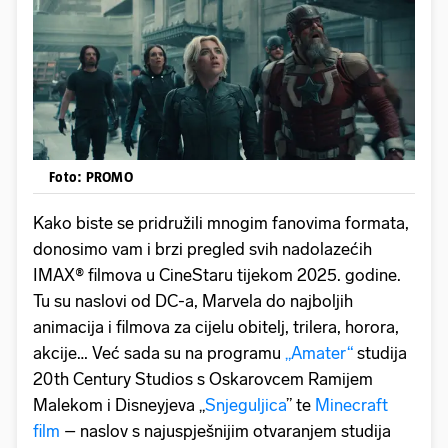
Foto: PROMO
Kako biste se pridružili mnogim fanovima formata,
donosimo vam i brzi pregled svih nadolazećih
IMAX® filmova u CineStaru tijekom 2025. godine.
Tu su naslovi od DC-a, Marvela do najboljih
animacija i filmova za cijelu obitelj, trilera, horora,
akcije… Već sada su na programu
„Amater“
studija
20th Century Studios s Oskarovcem Ramijem
Malekom i Disneyjeva „
Snjeguljica
” te
Minecraft
film
– naslov s najuspješnijim otvaranjem studija