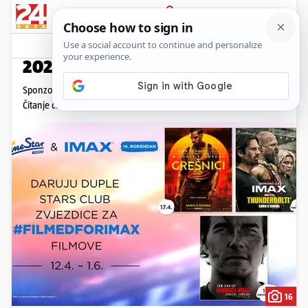
PRIJAVA
Promo sadržaj
PROMO
2025. je IMAX® godina!
Sponzorirani članak,
petak, 18.4.2025. u 09:37
Čitanje članka: 4 min
16