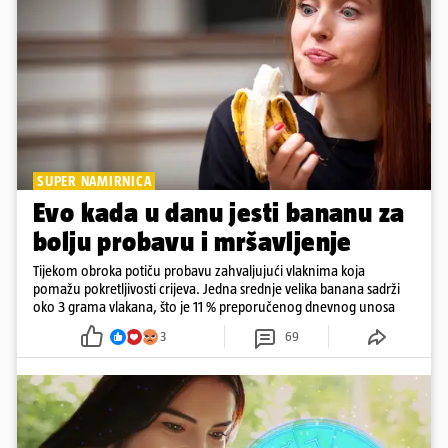
SUPER NAMIRNICA
Evo kada u danu jesti bananu za
bolju probavu i mršavljenje
Tijekom obroka potiču probavu zahvaljujući vlaknima koja
pomažu pokretljivosti crijeva. Jedna srednje velika banana sadrži
oko 3 grama vlakana, što je 11 % preporučenog dnevnog unosa
3
69