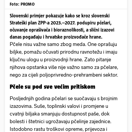
Foto: PROMO
Slovenski primjer pokazuje kako se kroz slovenski
Strateški plan ZPP-a 2023.–2027. podupiru pčelari,
očuvanje oprašivača i bioraznolikosti, a slični izazovi
danas pogađaju i hrvatske proizvođače hrane.
Pčele nisu važne samo zbog meda. One oprašuju
biljke, pomažu očuvati prirodnu ravnotežu i imaju
ključnu ulogu u proizvodnji hrane. Zato pitanje
njihova opstanka više nije važno samo za pčelare,
nego za cijeli poljoprivredno-prehrambeni sektor.
Pčele su pod sve većim pritiskom
Posljednjih godina pčelari se suočavaju s brojnim
izazovima. Suše, toplinski valovi i promjene u
cvatnji biljaka smanjuju dostupnost paše, dok
bolesti i štetnici ugrožavaju pčelinje zajednice.
Istodobno rastu troškovi opreme, prijevoza i