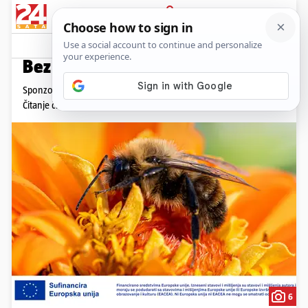
PRIJAVA
Promo sadržaj
PROMO
Bez pčela nema ni hrane
Sponzorirani članak,
četvrtak, 11.6.2026. u 09:36
Čitanje članka: 2 min
6