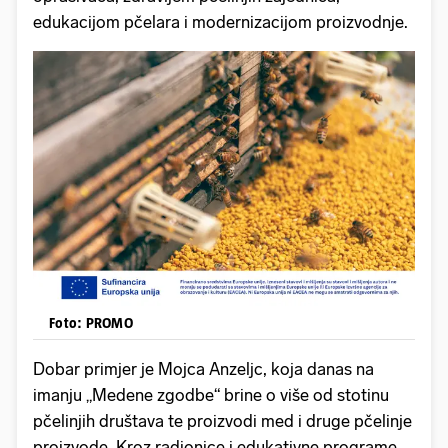
edukacijom pčelara i modernizacijom proizvodnje.
Foto: PROMO
Dobar primjer je Mojca Anzeljc, koja danas na
imanju „Medene zgodbe“ brine o više od stotinu
pčelinjih društava te proizvodi med i druge pčelinje
proizvode. Kroz radionice i edukativne programe