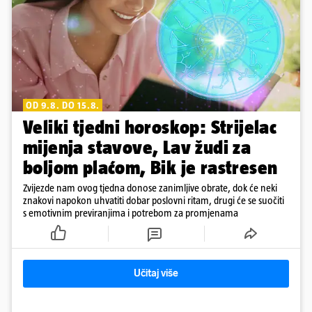
OD 9.8. DO 15.8.
Veliki tjedni horoskop: Strijelac
mijenja stavove, Lav žudi za
boljom plaćom, Bik je rastresen
Zvijezde nam ovog tjedna donose zanimljive obrate, dok će neki
znakovi napokon uhvatiti dobar poslovni ritam, drugi će se suočiti
s emotivnim previranjima i potrebom za promjenama
Učitaj više