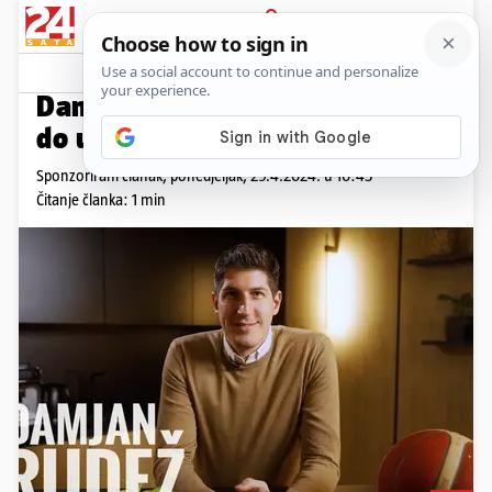
PRIJAVA
Promo sadržaj
PROMO
Damjan Rudež - Od NBA igrača
do uspješnog poduzetništva
Sponzorirani članak,
ponedjeljak, 29.4.2024. u 10:45
Čitanje članka: 1 min