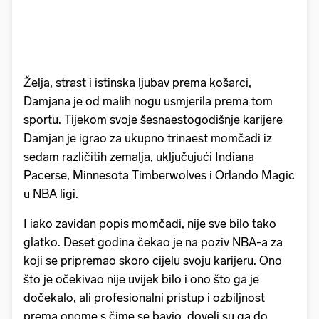
Želja, strast i istinska ljubav prema košarci,
Damjana je od malih nogu usmjerila prema tom
sportu. Tijekom svoje šesnaestogodišnje karijere
Damjan je igrao za ukupno trinaest momčadi iz
sedam različitih zemalja, uključujući Indiana
Pacerse, Minnesota Timberwolves i Orlando Magic
u NBA ligi.
I iako zavidan popis momčadi, nije sve bilo tako
glatko. Deset godina čekao je na poziv NBA-a za
koji se pripremao skoro cijelu svoju karijeru. Ono
što je očekivao nije uvijek bilo i ono što ga je
dočekalo, ali profesionalni pristup i ozbiljnost
prema onome s čime se bavio, doveli su ga do