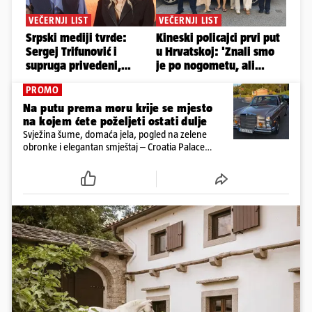
PROMO
Na putu prema moru krije se mjesto
na kojem ćete poželjeti ostati dulje
Svježina šume, domaća jela, pogled na zelene
obronke i elegantan smještaj – Croatia Palace
otkriva sasvim drukčiji doživljaj ljeta u Ravnoj Gori