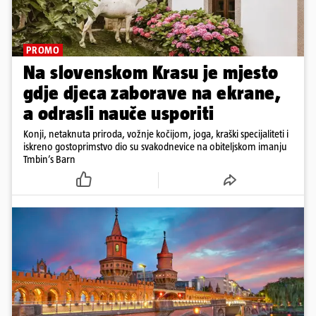
PROMO
Na slovenskom Krasu je mjesto
gdje djeca zaborave na ekrane,
a odrasli nauče usporiti
Konji, netaknuta priroda, vožnje kočijom, joga, kraški specijaliteti i
iskreno gostoprimstvo dio su svakodnevice na obiteljskom imanju
Tmbin’s Barn