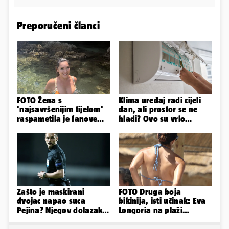
Preporučeni članci
FOTO Žena s
Klima uređaj radi cijeli
'najsavršenijim tijelom'
dan, ali prostor se ne
raspametila je fanove
hladi? Ovo su vrlo
zaigranim fotkama iz
mogući razlozi
plićaka
Zašto je maskirani
FOTO Druga boja
dvojac napao suca
bikinija, isti učinak: Eva
Pejina? Njegov dolazak u
Longoria na plaži
Zračnu luku izazvao je
pipkala svoje zanosne
čuđenje
obline