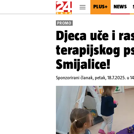
PLUS+
NEWS
PROMO
Djeca uče i ra
terapijskog p
Smijalice!
Sponzorirani članak,
petak, 18.7.2025. u 1