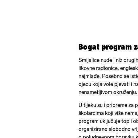
Bogat program za
Smijalice nude i niz drugi
likovne radionice, englesk
najmlađe. Posebno se istič
djecu koja vole pjevati i n
nenametljivom okruženju.
U tijeku su i pripreme za 
školarcima koji više nemaj
program uključuje topli o
organizirano slobodno vrij
o poludnevnom boravku koji