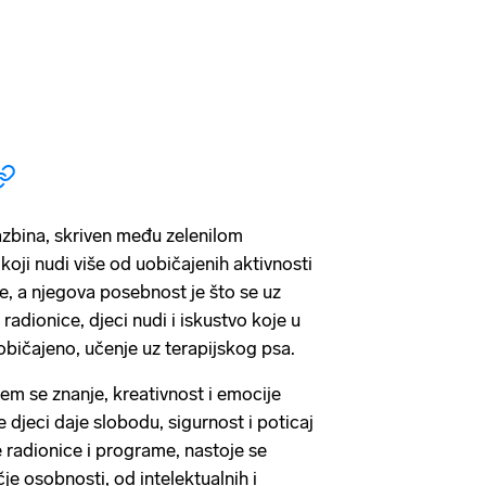
zbina, skriven među zelenilom
koji nudi više od uobičajenih aktivnosti
e, a njegova posebnost je što se uz
 radionice, djeci nudi i iskustvo koje u
uobičajeno, učenje uz terapijskog psa.
em se znanje, kreativnost i emocije
e djeci daje slobodu, sigurnost i poticaj
e radionice i programe, nastoje se
čje osobnosti, od intelektualnih i