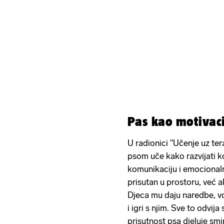
Pas kao motivaci
U radionici "Učenje uz ter
psom uče kako razvijati k
komunikaciju i emocionalnu
prisutan u prostoru, već a
Djeca mu daju naredbe, vo
i igri s njim. Sve to odvij
prisutnost psa djeluje smi