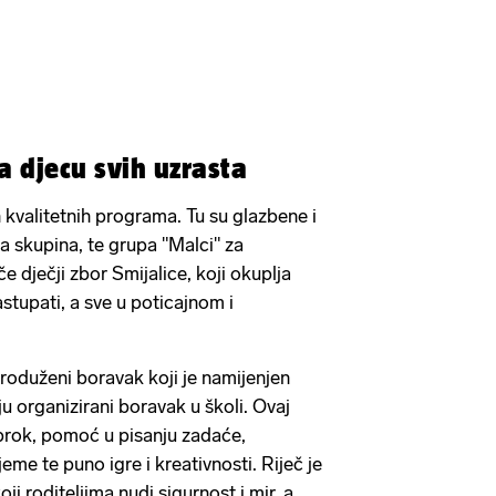
 djecu svih uzrasta
h kvalitetnih programa. Tu su glazbene i
a skupina, te grupa "Malci" za
e dječji zbor Smijalice, koji okuplja
astupati, a sve u poticajnom i
produženi boravak koji je namijenjen
u organizirani boravak u školi. Ovaj
brok, pomoć u pisanju zadaće,
eme te puno igre i kreativnosti. Riječ je
 roditeljima nudi sigurnost i mir, a