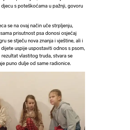
a djecu s poteškoćama u pažnji, govoru
ca se na ovaj način uče strpljenju,
a sama prisutnost psa donosi osjećaj
gru se stječu nova znanja i vještine, ali i
dijete uspije uspostaviti odnos s psom,
i rezultat vlastitog truda, stvara se
raje puno dulje od same radionice.