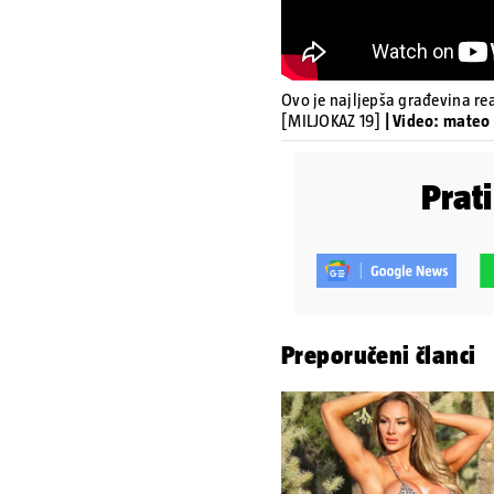
Ovo je najljepša građevina re
[MILJOKAZ 19]
| Video: mateo 
Prat
Preporučeni članci