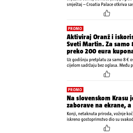
smještaj – Croatia Palace otkriva sas
Gori
PROMO
Aktiviraj Oranž i iskor
Sveti Martin. Za samo 
preko 200 eura kupon
Uz godišnju pretplatu za samo 8 € o
cijelom sadržaju bez oglasa. Među 
tražilicu, čitaj dnevne e-novine 24sat
sve!
PROMO
Na slovenskom Krasu j
zaborave na ekrane, a 
Konji, netaknuta priroda, vožnje koči
iskreno gostoprimstvo dio su svako
Tmbin’s Barn