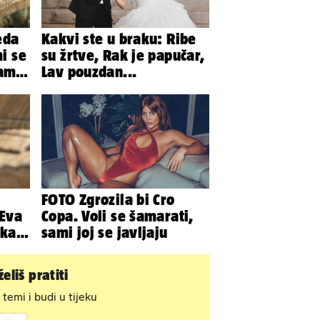
eda
Kakvi ste u braku: Ribe
mi se
su žrtve, Rak je papučar,
bam
Lav pouzdan...
FOTO Zgrozila bi Cro
 Eva
Copa. Voli se šamarati,
pkala
sami joj se javljaju
e
eliš pratiti
 temi i budi u tijeku