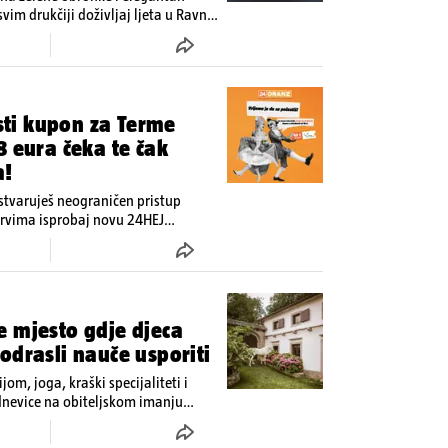
vim drukčiji doživljaj ljeta u Ravnoj
isti kupon za Terme
8 eura čeka te čak
a!
stvaruješ neograničen pristup
prvima isprobaj novu 24HEJ
a i tjednika Express. Ali ni to nije
e mjesto gdje djeca
odrasli nauče usporiti
jom, joga, kraški specijaliteti i
dnevice na obiteljskom imanju