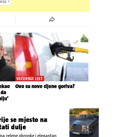
cija
ije se mjesto na
tati dulje
 na zelene obronke i elegantan