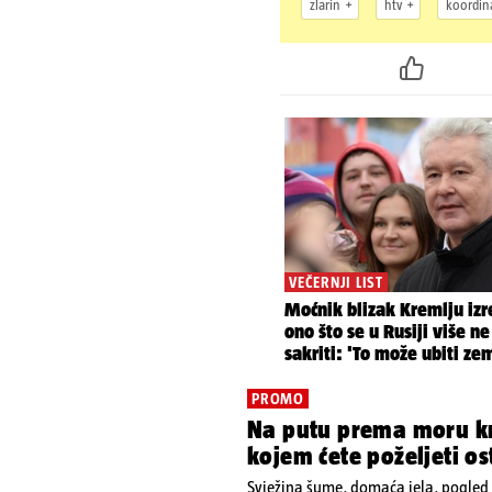
zlarin
htv
koordina
PROMO
Na putu prema moru kr
kojem ćete poželjeti os
Svježina šume, domaća jela, pogled