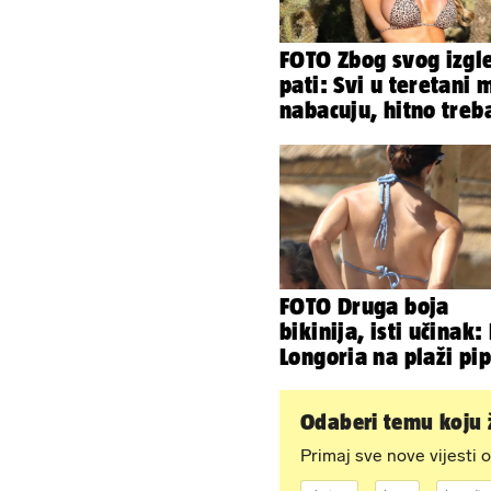
FOTO Zbog svog izgl
pati: Svi u teretani 
nabacuju, hitno tre
tjelohranitelja!
FOTO Druga boja
bikinija, isti učinak:
Longoria na plaži pi
svoje zanosne oblin
Odaberi temu koju ž
Primaj sve nove vijesti o