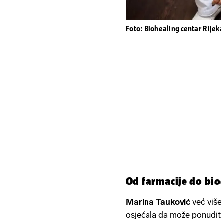
Foto: Biohealing centar Rijek
Od farmacije do bi
Marina Tauković
već više
osjećala da može ponuditi 