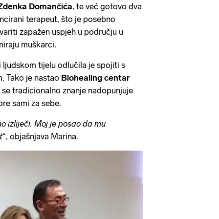
Zdenka Domančića
, te već gotovo dva
encirani terapeut, što je posebno
tvariti zapažen uspjeh u području u
niraju muškarci.
 ljudskom tijelu odlučila je spojiti s
. Tako je nastao
Biohealing centar
se tradicionalno znanje nadopunjuje
vore sami za sebe.
o izliječi. Moj je posao da mu
t
“, objašnjava Marina.