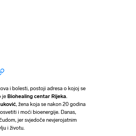
a i bolesti, postoji adresa o kojoj se
o je
Biohealing centar Rijeka
.
uković
, žena koja se nakon 20 godina
posvetiti i moći bioenergije. Danas,
 čudom, jer svjedoče nevjerojatnim
ju i životu.