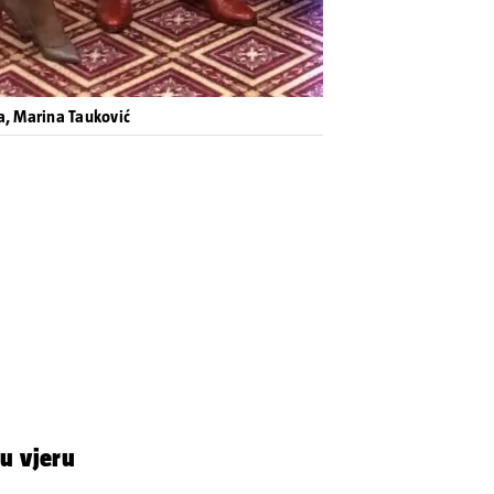
a, Marina Tauković
ju vjeru