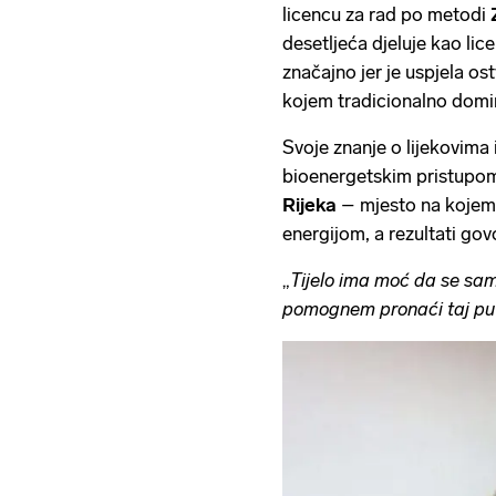
licencu za rad po metodi
desetljeća djeluje kao lic
značajno jer je uspjela os
kojem tradicionalno domi
Svoje znanje o lijekovima i
bioenergetskim pristupom
Rijeka
– mjesto na kojem 
energijom, a rezultati go
„
Tijelo ima moć da se sam
pomognem pronaći taj pu