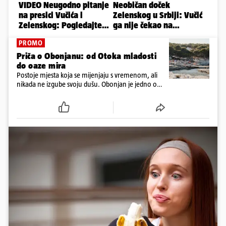
PROMO
Priča o Obonjanu: od Otoka mladosti
do oaze mira
Postoje mjesta koja se mijenjaju s vremenom, ali
nikada ne izgube svoju dušu. Obonjan je jedno od
njih