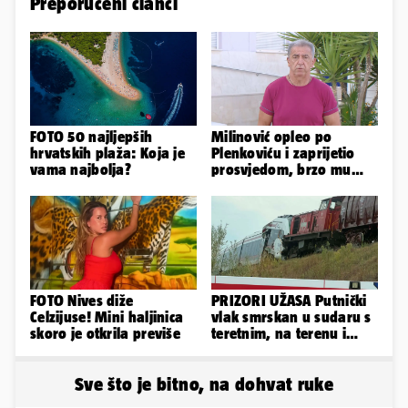
Preporučeni članci
FOTO 50 najljepših
Milinović opleo po
hrvatskih plaža: Koja je
Plenkoviću i zaprijetio
vama najbolja?
prosvjedom, brzo mu
stigao odgovor građana
Gospića
FOTO Nives diže
PRIZORI UŽASA Putnički
Celzijuse! Mini haljinica
vlak smrskan u sudaru s
skoro je otkrila previše
teretnim, na terenu i
helikopter hitne
Sve što je bitno, na dohvat ruke