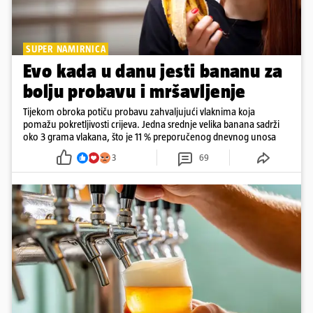
SUPER NAMIRNICA
Evo kada u danu jesti bananu za
bolju probavu i mršavljenje
Tijekom obroka potiču probavu zahvaljujući vlaknima koja
pomažu pokretljivosti crijeva. Jedna srednje velika banana sadrži
oko 3 grama vlakana, što je 11 % preporučenog dnevnog unosa
3
69