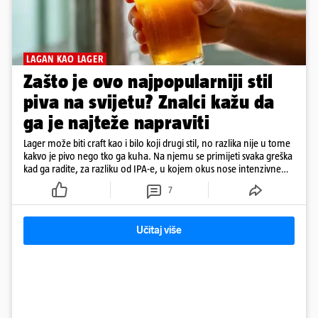
LAGAN KAO LAGER
Zašto je ovo najpopularniji stil
piva na svijetu? Znalci kažu da
ga je najteže napraviti
Lager može biti craft kao i bilo koji drugi stil, no razlika nije u tome
kakvo je pivo nego tko ga kuha. Na njemu se primijeti svaka greška
kad ga radite, za razliku od IPA-e, u kojem okus nose intenzivne
arome
7
Učitaj više