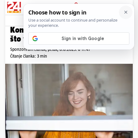
PRIJAVA
Promo sadržaj
PROMO
Komarnici, rolete, zavjese? Sve
što vam treba za ugodno ljeto
Sponzorirani članak,
petak, 8.8.2025. u 11:47
Čitanje članka: 3 min