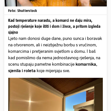
Foto: Shutterstock
Kad temperature narastu, a komarci ne daju mira,
postoji rješenje koje štiti i dom i živce, a pritom izgleda
sjajno
Ljeto nam donosi duge dane, puno sunca i boravak
na otvorenom, ali i neizbježnu borbu s vrućinom,
komarcima i pretjeranim svjetlom u domu. I baš
kad pomislimo da nema jednostavnog rješenja, na
scenu stupaju pametne kombinacije
komarnika,
sjenila i roleta
koje mijenjaju sve.