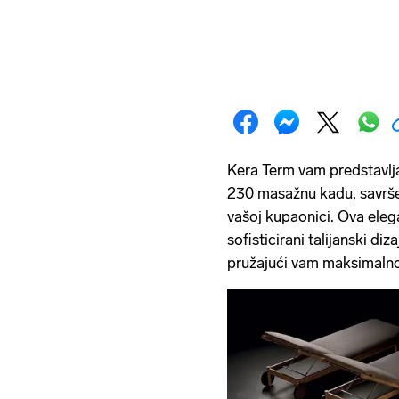
Kera Term vam predstavlj
230 masažnu kadu, savrše
vašoj kupaonici. Ova eleg
sofisticirani talijanski d
pružajući vam maksimaln