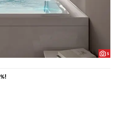
5
0%!