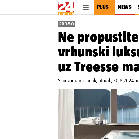
PLUS+
NEWS
PROMO
Ne propustite 
vrhunski luk
uz Treesse m
Sponzorirani članak,
utorak, 20.8.2024. u