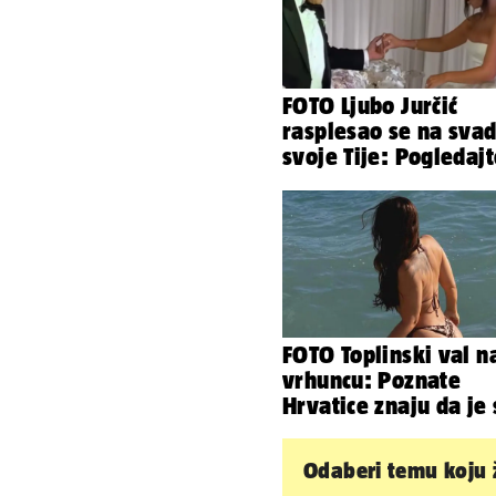
FOTO Ljubo Jurčić
rasplesao se na svad
svoje Tije: Pogledaj
kako je izgledalo
vjenčanje...
FOTO Toplinski val n
vrhuncu: Poznate
Hrvatice znaju da je
u minijaturnom bikin
Odaberi temu koju ž