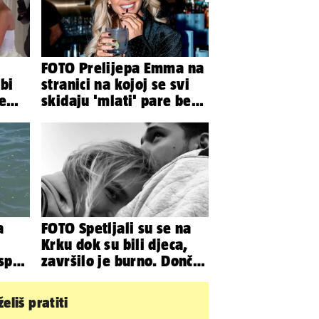
FOTO Prelijepa Emma na
bi
stranici na kojoj se svi
te
skidaju 'mlati' pare bez
'prodaje tijela'
a
FOTO Spetljali su se na
Krku dok su bili djeca,
 spas
završilo je burno. Dončić
iju
i Anamaria u novoj fazi
eliš pratiti