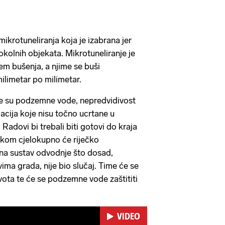
ikrotuneliranja koja je izabrana jer
 okolnih objekata. Mikrotuneliranje je
em bušenja, a njime se buši
milimetar po milimetar.
če su podzemne vode, nepredvidivost
lacija koje nisu točno ucrtane u
Radovi bi trebali biti gotovi do kraja
tkom cjelokupno će riječko
 na sustav odvodnje što dosad,
ima grada, nije bio slučaj. Time će se
ivota te će se podzemne vode zaštititi
VIDEO