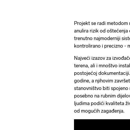
Projekt se radi metodom m
anulira rizik od oštećenja
trenutno najmoderniji sist
kontrolirano i precizno - 
Najveći izazov za izvođa
terena, ali i mnoštvo insta
postojećoj dokumentaciji. 
godine, a njihovim završe
stanovništvo biti spojeno
posebno na rubnim dijelov
ljudima podići kvaliteta ž
od mogućih zagađenja.