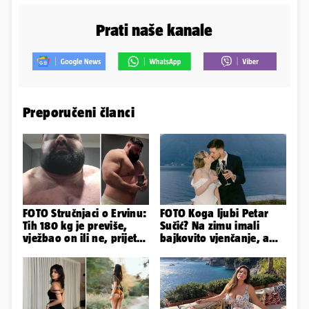
Prati naše kanale
Preporučeni članci
FOTO Stručnjaci o Ervinu:
FOTO Koga ljubi Petar
Tih 180 kg je previše,
Sučić? Na zimu imali
vježbao on ili ne, prijete
bajkovito vjenčanje, a
mu mnoge komplikacije
sada je na svijet stigao -
sin!