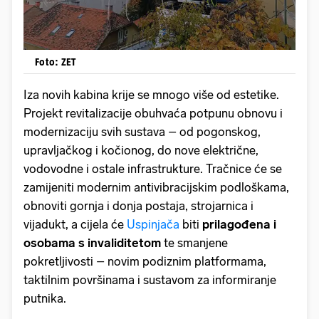
Foto: ZET
Iza novih kabina krije se mnogo više od estetike.
Projekt revitalizacije obuhvaća potpunu obnovu i
modernizaciju svih sustava – od pogonskog,
upravljačkog i kočionog, do nove električne,
vodovodne i ostale infrastrukture. Tračnice će se
zamijeniti modernim antivibracijskim podloškama,
obnoviti gornja i donja postaja, strojarnica i
vijadukt, a cijela će
Uspinjača
biti
prilagođena i
osobama s invaliditetom
te smanjene
pokretljivosti – novim podiznim platformama,
taktilnim površinama i sustavom za informiranje
putnika.