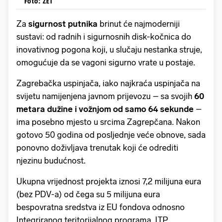
Foto: ZET
Za
sigurnost putnika
brinut će najmoderniji
sustavi: od radnih i sigurnosnih disk-kočnica do
inovativnog pogona koji, u slučaju nestanka struje,
omogućuje da se vagoni sigurno vrate u postaje.
Zagrebačka uspinjača, iako najkraća uspinjača na
svijetu namijenjena javnom prijevozu – sa svojih
60
metara dužine i vožnjom od samo 64 sekunde
–
ima posebno mjesto u srcima Zagrepčana. Nakon
gotovo 50 godina od posljednje veće obnove, sada
ponovno doživljava trenutak koji će odrediti
njezinu budućnost.
Ukupna vrijednost projekta iznosi 7,2 milijuna eura
(bez PDV-a) od čega su 5 milijuna eura
bespovratna sredstva iz EU fondova odnosno
Integriranog teritorijalnog programa ITP