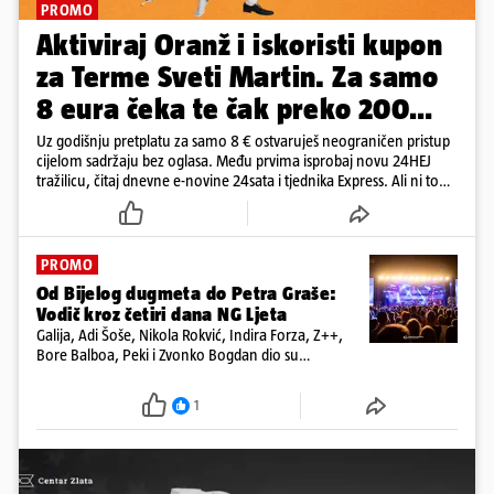
PROMO
Aktiviraj Oranž i iskoristi kupon
za Terme Sveti Martin. Za samo
8 eura čeka te čak preko 200
eura kupona!
Uz godišnju pretplatu za samo 8 € ostvaruješ neograničen pristup
cijelom sadržaju bez oglasa. Među prvima isprobaj novu 24HEJ
tražilicu, čitaj dnevne e-novine 24sata i tjednika Express. Ali ni to
nije sve!
PROMO
Od Bijelog dugmeta do Petra Graše:
Vodič kroz četiri dana NG Ljeta
Galija, Adi Šoše, Nikola Rokvić, Indira Forza, Z++,
Bore Balboa, Peki i Zvonko Bogdan dio su
programa jubilarnog festivala koji će se od 13. do
16. kolovoza održati na dvije pozornice
1