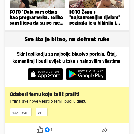
FOTO 'Dala sam otkaz
FOTO Žena s
kao programerka. Toliko
'najsavršenijim tijelom'
sam lijepa da su po meni
pozirala je u bikiniju i
napravili lutku'
pokazala svoje bujne
obline...
Sve što je bitno, na dohvat ruke
Skini aplikaciju za najbolje iskustvo portala. Čitaj,
komentiraj i budi uvijek u toku s najnovijim vijestima.
Odaberi temu koju želiš pratiti
Primaj sve nove vijesti o temi i budi u tijeku
uspinjača
zet
1