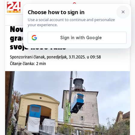
PRIJAVA
Promo sadržaj
PROMO
Nove kabine stigle na Gornji
grad — 'Stara dama' dobiva
svoje novo ruho
Sponzorirani članak,
ponedjeljak, 3.11.2025. u 09:58
Čitanje članka: 2 min