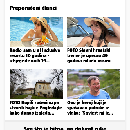
Preporučeni članci
Radio sam u al inclusive
FOTO Slavni hrvatski
resortu 10 godina -
trener je upecao 49
izbjegnite ovih 19
godina mlađu misicu
grešaka i olakšajte si
odmor
FOTO Kupili ruševinu pa
Ovo je heroj koji je
stvorili bajku: Pogledajte
spašavao putnike iz
kako danas izgleda
vlaka: 'Savjest mi je
dvorac u Zagorju
nalagala da to
napravim...'
Sve što je bitno, na dohvat ruke