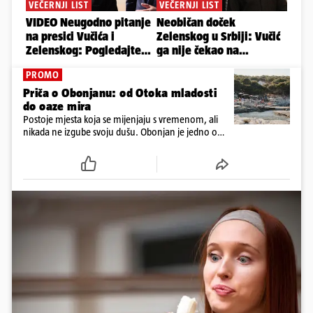
PROMO
Priča o Obonjanu: od Otoka mladosti
do oaze mira
Postoje mjesta koja se mijenjaju s vremenom, ali
nikada ne izgube svoju dušu. Obonjan je jedno od
njih