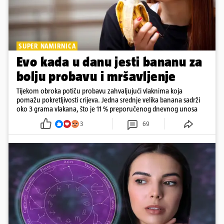
SUPER NAMIRNICA
Evo kada u danu jesti bananu za
bolju probavu i mršavljenje
Tijekom obroka potiču probavu zahvaljujući vlaknima koja
pomažu pokretljivosti crijeva. Jedna srednje velika banana sadrži
oko 3 grama vlakana, što je 11 % preporučenog dnevnog unosa
3
69