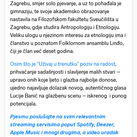
Zagrebu, smjer solo pjevanje, a uz to pohađala je
gimnaziju, te svoje akademsko obrazovanje
nastavila na Filozofskom fakultetu Sveučilišta u
Zagrebu, gdje studira Antropologiju i Etnologiju.
Veliku ulogu u njezinom interesu za etnologiju ima i
članstvo u poznatom Folklornom ansamblu Linđo,
čiji je član već deset godina.
Osim što je ''Uživaj u trenutku'' poziv na radost
,
prihvaćanje sadašnjosti i slavljenje malih stvari –
upravo onih koje ljeto i glazba najbolje donose,
ujedno najavljuje dolazak novog, autentičnog glasa
Lucije Banić na glazbenu scenu – iskrenog i punog
potencijala.
Pjesmu poslušajte na svim relevantnim
streaming servisima poput Spotify, Deezer,
Apple Music i mnogi drugima, a video uradak