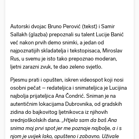
Autorski dvojac Bruno Perović (tekst) i Samir
Sallakh (glazba) prepoznali su talent Lucije Banić
već nakon prvih demo snimki, a jedan od
najpoznatijih skladatelja i tekstopisaca, Miroslav
Rus, u svemu je isto tako prepoznao moderan,
ljetni zarazni zvuk, te dao zeleno svjetlo.
Pjesmu prati i opušten, iskren videospot koji nosi
osobni pečat – redateljica i snimateljica je Lucijina
najbolja prijateljica Ana Čondrić. Sniman je na
autentičnim lokacijama Dubrovnika, od gradskih
zidina do bajkovitog ljetnikovca iz njihovih
srednjoškolskih dana.
„Htjela sam da baš Ana
snima moj prvi spot jer me poznaje najbolje, a i s
njom je uvijek lako, opušteno i zabavno. Uživale