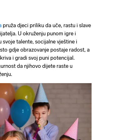
a
pruža djeci priliku da uče, rastu i slave
ijatelja. U okruženju punom igre i
 svoje talente, socijalne vještine i
sto gdje obrazovanje postaje radost, a
riva i gradi svoj puni potencijal.
gurnost da njihovo dijete raste u
ženju.