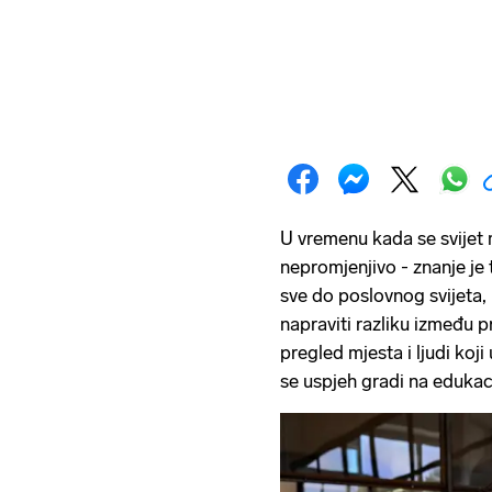
U vremenu kada se svijet m
nepromjenjivo - znanje je 
sve do poslovnog svijeta,
napraviti razliku između p
pregled mjesta i ljudi ko
se uspjeh gradi na edukaci