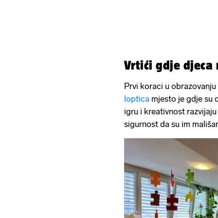
Vrtići gdje djec
Prvi koraci u obrazovanju 
loptica
mjesto je gdje su d
igru i kreativnost razvijaj
sigurnost da su im mališa