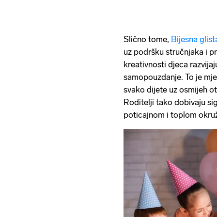
Slično tome,
Bijesna glist
uz podršku stručnjaka i pr
kreativnosti djeca razvijaju
samopouzdanje. To je mje
svako dijete uz osmijeh otk
Roditelji tako dobivaju si
poticajnom i toplom okru