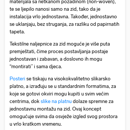
materijala sa netkanom pozadinom (non-woven),
te se ljepilo nanosi samo na zid, tako da je
instalacija vrlo jednostavna. Također, jednostavno
se uklanjaju, bez struganja, za razliku od papirnatih
tapeta.
Tekstilne naljepnice za zid moguće je više puta
premještati, čime proces postavljanja postaje
jednostavan i zabavan, a doslovno ih mogu
“montirati” i sama djeca.
Posteri
se tiskaju na visokokvalitetno slikarsko
platno, a izrađuju se u standardnim formatima, za
koje se gotovi okviri mogu kupiti u svim većim
centrima, dok
slike na platnu
dolaze spremne za
jednostavnu montažu na zid. Ovaj koncept
omogućuje svima da osvježe izgled svog prostora
u vrlo kratkom vremenu.