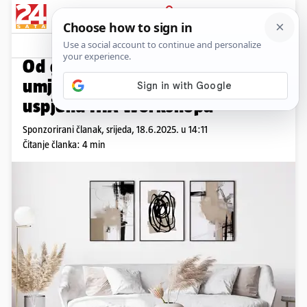
PRIJAVA
Promo sadržaj
PROMO
Od grafičkog dizajna do zidnih
umjetničkih djela: Priča o
uspjehu HIA Workshopa
Sponzorirani članak,
srijeda, 18.6.2025. u 14:11
Čitanje članka: 4 min