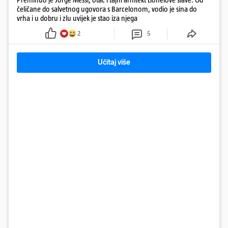
čeličane do salvetnog ugovora s Barcelonom, vodio je sina do
vrha i u dobru i zlu uvijek je stao iza njega
2
5
Učitaj više