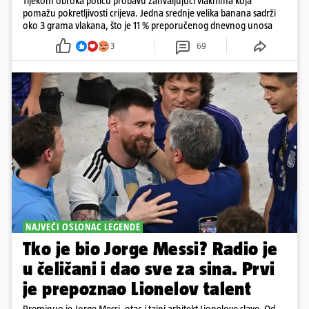
Tijekom obroka potiču probavu zahvaljujući vlaknima koja
pomažu pokretljivosti crijeva. Jedna srednje velika banana sadrži
oko 3 grama vlakana, što je 11 % preporučenog dnevnog unosa
3
69
NAJVEĆI OSLONAC LEGENDE
Tko je bio Jorge Messi? Radio je
u čeličani i dao sve za sina. Prvi
je prepoznao Lionelov talent
Preminuo je Jorge Messi, otac i tajni arhitekt Lionelove slave. Od