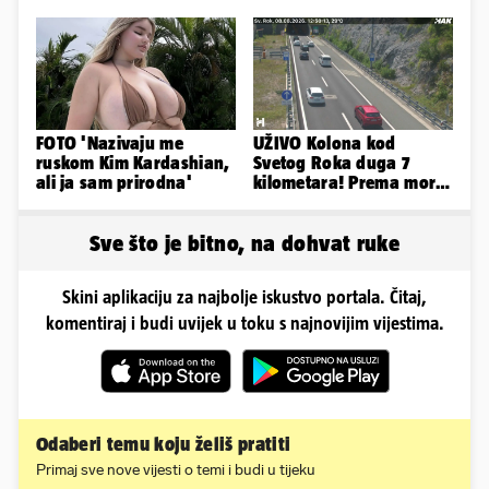
baš svi
FOTO 'Nazivaju me
UŽIVO Kolona kod
ruskom Kim Kardashian,
Svetog Roka duga 7
ali ja sam prirodna'
kilometara! Prema moru
se vozi sa većim
zastojima
Sve što je bitno, na dohvat ruke
Skini aplikaciju za najbolje iskustvo portala. Čitaj,
komentiraj i budi uvijek u toku s najnovijim vijestima.
Odaberi temu koju želiš pratiti
Primaj sve nove vijesti o temi i budi u tijeku