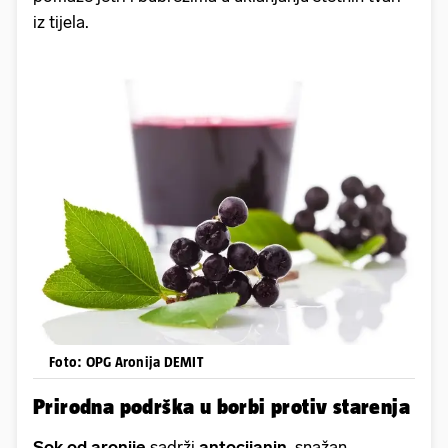
iz tijela.
Foto: OPG Aronija DEMIT
Prirodna podrška u borbi protiv starenja
Sok od aronije
sadrži
antocijanin
, snažan