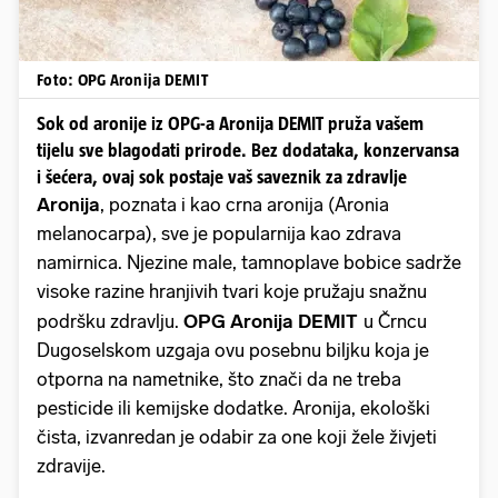
Foto: OPG Aronija DEMIT
Sok od aronije iz OPG-a Aronija DEMIT pruža vašem
tijelu sve blagodati prirode. Bez dodataka, konzervansa
i šećera, ovaj sok postaje vaš saveznik za zdravlje
Aronija
, poznata i kao crna aronija (Aronia
melanocarpa), sve je popularnija kao zdrava
namirnica. Njezine male, tamnoplave bobice sadrže
visoke razine hranjivih tvari koje pružaju snažnu
podršku zdravlju.
OPG Aronija DEMIT
u Črncu
Dugoselskom uzgaja ovu posebnu biljku koja je
otporna na nametnike, što znači da ne treba
pesticide ili kemijske dodatke. Aronija, ekološki
čista, izvanredan je odabir za one koji žele živjeti
zdravije.