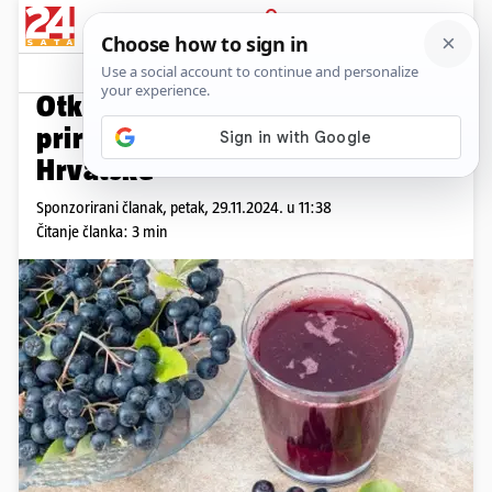
PRIJAVA
Promo sadržaj
PROMO
Otkrijte tajnu zdravlja: 100%
prirodni sok od aronije iz srca
Hrvatske
Sponzorirani članak,
petak, 29.11.2024. u 11:38
Čitanje članka: 3 min