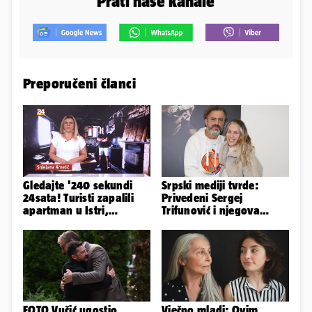
Prati naše kanale
Preporučeni članci
Gledajte '240 sekundi
Srpski mediji tvrde:
24sata! Turisti zapalili
Privedeni Sergej
apartman u Istri,
Trifunović i njegova
vlasnik: 'Sezona mi je
supruga, izazvali su
završena'
incident
FOTO Vučić ugostio
Vječno mladi: Ovim