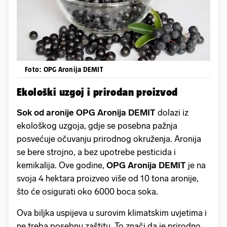
Foto: OPG Aronija DEMIT
Ekološki uzgoj i prirodan proizvod
Sok od aronije
OPG Aronija DEMIT
dolazi iz
ekološkog uzgoja, gdje se posebna pažnja
posvećuje očuvanju prirodnog okruženja. Aronija
se bere strojno, a bez upotrebe pesticida i
kemikalija. Ove godine,
OPG Aronija DEMIT
je na
svoja 4 hektara proizveo više od 10 tona aronije,
što će osigurati oko 6000 boca soka.
Ova biljka uspijeva u surovim klimatskim uvjetima i
ne treba posebnu zaštitu. To znači da je prirodno