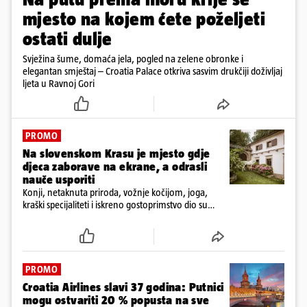
mjesto na kojem ćete poželjeti
ostati dulje
Svježina šume, domaća jela, pogled na zelene obronke i
elegantan smještaj – Croatia Palace otkriva sasvim drukčiji doživljaj
ljeta u Ravnoj Gori
PROMO
Na slovenskom Krasu je mjesto gdje
djeca zaborave na ekrane, a odrasli
nauče usporiti
Konji, netaknuta priroda, vožnje kočijom, joga,
kraški specijaliteti i iskreno gostoprimstvo dio su
svakodnevice na obiteljskom imanju Tmbin’s Barn
PROMO
Croatia Airlines slavi 37 godina: Putnici
mogu ostvariti 20 % popusta na sve