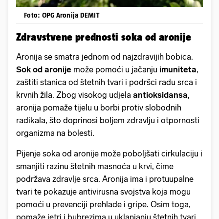
Foto: OPG Aronija DEMIT
Zdravstvene prednosti soka od aronije
Aronija se smatra jednom od najzdravijih bobica.
Sok od aronije
može pomoći u jačanju
imuniteta
,
zaštiti stanica od štetnih tvari i podršci radu srca i
krvnih žila. Zbog visokog udjela
antioksidansa
,
aronija pomaže tijelu u borbi protiv slobodnih
radikala, što doprinosi boljem zdravlju i otpornosti
organizma na bolesti.
Pijenje soka od aronije može poboljšati cirkulaciju i
smanjiti razinu štetnih masnoća u krvi, čime
podržava zdravlje srca. Aronija ima i protuupalne
tvari te pokazuje antivirusna svojstva koja mogu
pomoći u prevenciji prehlade i gripe. Osim toga,
pomaže jetri i bubrezima u uklanjanju štetnih tvari