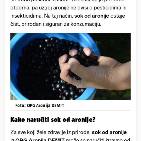
otporna, pa uzgoj aronije ne ovisi o pesticidima ni
insekticidima. Na taj način,
sok od aronije
ostaje
čist, prirodan i siguran za konzumaciju.
Foto: OPG Aronija DEMIT
Kako naručiti sok od aronije?
Za sve koji žele zdravlje iz prirode,
sok od aronije
iz OPG Aronija DEMIT
može se naručiti izravno od