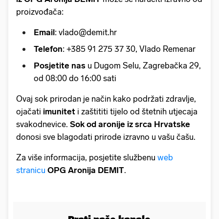
proizvođača:
Email
: vlado@demit.hr
Telefon
: +385 91 275 37 30, Vlado Remenar
Posjetite nas
u Dugom Selu, Zagrebačka 29,
od 08:00 do 16:00 sati
Ovaj sok prirodan je način kako podržati zdravlje,
ojačati
imunitet
i zaštititi tijelo od štetnih utjecaja
svakodnevice.
Sok od aronije iz srca Hrvatske
donosi sve blagodati prirode izravno u vašu čašu.
Za više informacija, posjetite službenu
web
stranicu
OPG Aronija DEMIT
.