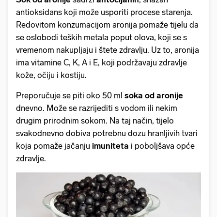
antioksidans koji može usporiti procese starenja.
Redovitom konzumacijom aronija pomaže tijelu da
se oslobodi teških metala poput olova, koji se s
vremenom nakupljaju i štete zdravlju. Uz to, aronija
ima vitamine C, K, A i E, koji podržavaju zdravlje
kože, očiju i kostiju.
Preporučuje se piti oko 50 ml
soka od aronije
dnevno. Može se razrijediti s vodom ili nekim
drugim prirodnim sokom. Na taj način, tijelo
svakodnevno dobiva potrebnu dozu hranljivih tvari
koja pomaže jačanju
imuniteta
i poboljšava opće
zdravlje.