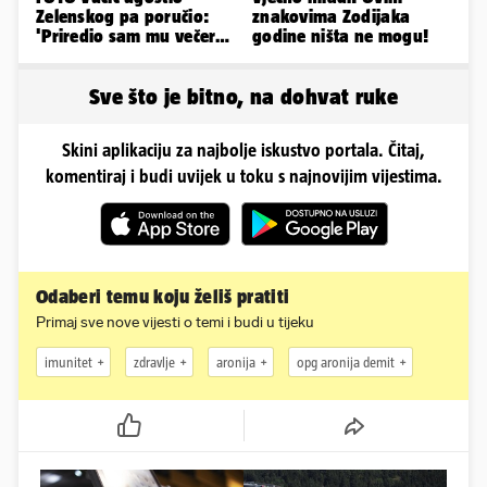
Zelenskog pa poručio:
znakovima Zodijaka
'Priredio sam mu večeru
godine ništa ne mogu!
i poželio dobrodošlicu'
Sve što je bitno, na dohvat ruke
Skini aplikaciju za najbolje iskustvo portala. Čitaj,
komentiraj i budi uvijek u toku s najnovijim vijestima.
Odaberi temu koju želiš pratiti
Primaj sve nove vijesti o temi i budi u tijeku
imunitet
zdravlje
aronija
opg aronija demit