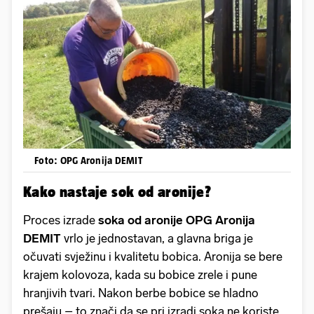
Foto: OPG Aronija DEMIT
Kako nastaje sok od aronije?
Proces izrade
soka od aronije
OPG Aronija
DEMIT
vrlo je jednostavan, a glavna briga je
očuvati svježinu i kvalitetu bobica. Aronija se bere
krajem kolovoza, kada su bobice zrele i pune
hranjivih tvari. Nakon berbe bobice se hladno
prešaju – to znači da se pri izradi soka ne koriste