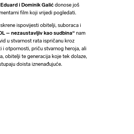
,
Eduard i Dominik Galić
donose još
ntarni film koji vrijedi pogledati.
krene ispovijesti obitelji, suboraca i
 – nezaustavljiv kao sudbina“
nam
d u stvarnost rata ispričanu kroz
 i otpornosti, priču stvarnog heroja, ali
, obitelji te generacija koje tek dolaze,
istupaju doista iznenađujuće.