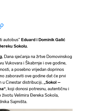
ti autobus“
Eduard i Dominik Galić
Đereku Sokolu
.
g
, Dana sjećanja na žrtve Domovinskog
tvu Vukovara i Škabrnje i ove godine,
nosti, a posebno vrijedan doprinos
mo zaboraviti ove godine dat će prvi
 u Cinestar distribuciji,
„Sokol –
na“
, koji donosi potresnu, autentičnu i
o životu Velimira Đereka Sokola,
dnika Sajmišta.