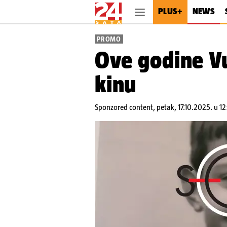
PLUS+
NEWS
PROMO
Ove godine Vu
kinu
Sponzored content,
petak, 17.10.2025. u 12