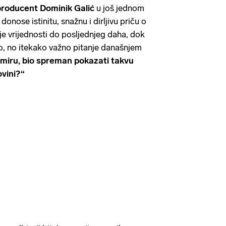
 producent Dominik Galić
u još jednom
onose istinitu, snažnu i dirljivu priču o
je vrijednosti do posljednjeg daha, dok
o, no itekako važno pitanje današnjem
 miru, bio spreman pokazati takvu
vini?“