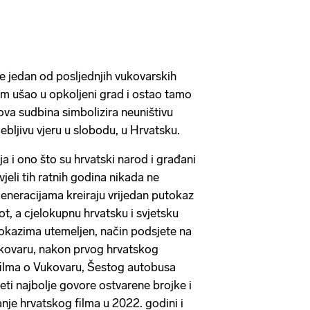
je jedan od posljednjih vukovarskih
som ušao u opkoljeni grad i ostao tamo
va sudbina simbolizira neuništivu
ebljivu vjeru u slobodu, u Hrvatsku.
ja i ono što su hrvatski narod i građani
jeli tih ratnih godina nikada ne
eneracijama kreiraju vrijedan putokaz
život, a cjelokupnu hrvatsku i svjetsku
 dokazima utemeljen, način podsjete na
kovaru, nakon prvog hrvatskog
ilma o Vukovaru, Šestog autobusa
teti najbolje govore ostvarene brojke i
nje hrvatskog filma u 2022. godini i