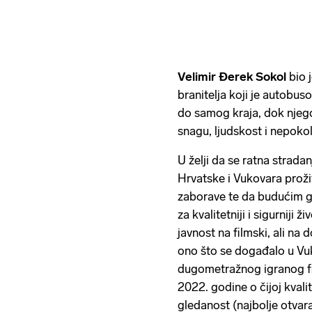
Velimir Đerek Sokol
bio 
branitelja koji je autobu
do samog kraja, dok njego
snagu, ljudskost i nepokol
U želji da se ratna stradan
Hrvatske i Vukovara proživ
zaborave te da budućim g
za kvalitetniji i sigurniji 
javnost na filmski, ali na
ono što se događalo u Vu
dugometražnog igranog f
2022. godine o čijoj kvali
gledanost (najbolje otvara