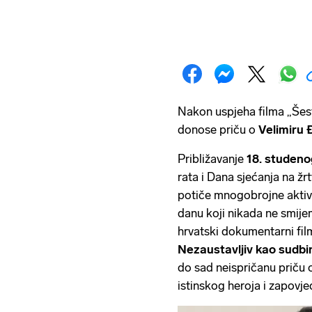
Nakon uspjeha filma „Šes
donose priču o
Velimiru 
Približavanje
18. studeno
rata i Dana sjećanja na žr
potiče mnogobrojne aktiv
danu koji nikada ne smije
hrvatski dokumentarni film
Nezaustavljiv kao sudbi
do sad neispričanu priču 
istinskog heroja i zapovje