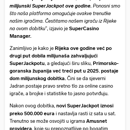
milijunski SuperJackpot ove godine.
Ponosni smo
što naša platforma omogućuje ovakve trenutke
našim igračima. Čestitamo našem igraču iz Rijeke
na ovom dobitku
", izjavio je
SuperCasino
Manager.
Zanimljivo je kako je
Rijeka ove godine već po
drugi put dobila milijunaša zahvaljujući
SuperJackpotu
, a gledajući širu sliku,
Primorsko-
goranska županija već treći put u 2025. postaje
dom milijunskog dobitka.
Čini se da sjeverni
Jadran postaje pravo sretno tlo za online casino
igrače, a brojke i statistike to jasno potvrđuju.
Nakon ovog dobitka,
novi SuperJackpot iznosi
preko 500.000 eura
i nastavlja rasti iz sata u sat.
Trenutno se može osvojiti u igrama
Amusnet
providera
, koje su prepoznatljive po bogatim