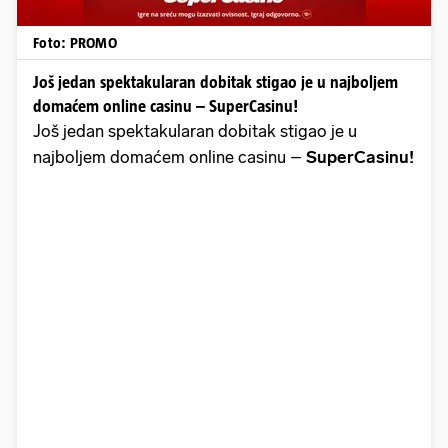
Foto: PROMO
Još jedan spektakularan dobitak stigao je u najboljem
domaćem online casinu – SuperCasinu!
Još jedan spektakularan dobitak stigao je u
najboljem domaćem online casinu –
SuperCasinu!