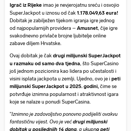
Igrač iz Rijeke
imao je nevjerojatnu sreću i osvojio
SuperJackpot u iznosu od čak
1.178.049,63 eura!
Dobitak je zabilježen tijekom igranja igre jednog
od najpopularnijih providera –
Amusnet
, čije igre
svakodnevno privlače brojne ljubitelje online
zabave diljem Hrvatske.
Ovaj dobitak je čak
drugi milijunski SuperJackpot
u razmaku od samo dva tjedna
, što SuperCasino
još jednom pozicionira kao lidera po učestalosti i
visini isplata jackpota u zemlji. Ujedno, ovo je i
peti
milijunski SuperJackpot u 2025. godini,
čime se
potvrđuje iznimna popularnost i atraktivnost igara
koje se nalaze u ponudi SuperCasina.
"
Iznimno je zadovoljstvo ponovno podijeliti ovakvu
fantastičnu vijest. Ovo je već
drugi milijunski
dobitak u posljednjih 14 dana
, a ukupn
o peti