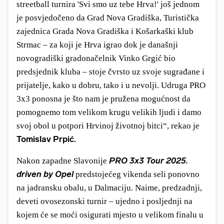
streetball turnira 'Svi smo uz tebe Hrva!' još jednom
je posvjedočeno da Grad Nova Gradiška, Turistička
zajednica Grada Nova Gradiška i Košarkaški klub
Strmac – za koji je Hrva igrao dok je današnji
novogradiški gradonačelnik Vinko Grgić bio
predsjednik kluba – stoje čvrsto uz svoje sugrađane i
prijatelje, kako u dobru, tako i u nevolji. Udruga PRO
3x3 ponosna je što nam je pružena mogućnost da
pomognemo tom velikom krugu velikih ljudi i damo
svoj obol u potpori Hrvinoj životnoj bitci“, rekao je
Tomislav Prpić.
PRO 3x3 Tour 2025.
Nakon zapadne Slavonije
driven by Opel
predstojećeg vikenda seli ponovno
na jadransku obalu, u Dalmaciju. Naime, predzadnji,
deveti ovosezonski turnir – ujedno i posljednji na
kojem će se moći osigurati mjesto u velikom finalu u