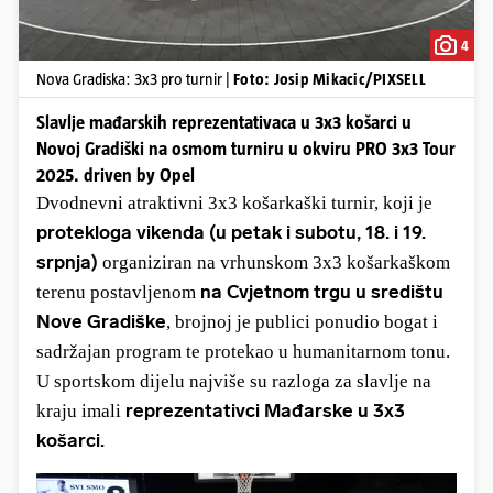
4
Nova Gradiska: 3x3 pro turnir |
Foto: Josip Mikacic/PIXSELL
Slavlje mađarskih reprezentativaca u 3x3 košarci u
Novoj Gradiški na osmom turniru u okviru PRO 3x3 Tour
2025. driven by Opel
Dvodnevni atraktivni 3x3 košarkaški turnir, koji je
protekloga vikenda (u petak i subotu, 18. i 19.
srpnja)
organiziran na vrhunskom 3x3 košarkaškom
na Cvjetnom trgu u središtu
terenu postavljenom
Nove Gradiške
, brojnoj je publici ponudio bogat i
sadržajan program te protekao u humanitarnom tonu.
U sportskom dijelu najviše su razloga za slavlje na
reprezentativci Mađarske u 3x3
kraju imali
košarci.