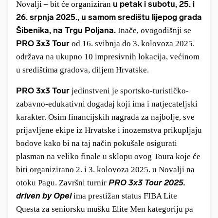
u petak i subotu, 25. i
Novalji – bit će organiziran
26. srpnja 2025.,
u samom središtu lijepog grada
Šibenika, na Trgu Poljana.
Inače, ovogodišnji se
PRO 3x3 Tour
od 16. svibnja do 3. kolovoza 2025.
održava na ukupno 10 impresivnih lokacija, većinom
u središtima gradova, diljem Hrvatske.
PRO 3x3 Tour
jedinstveni je sportsko-turističko-
zabavno-edukativni događaj koji ima i natjecateljski
karakter. Osim financijskih nagrada za najbolje, sve
prijavljene ekipe iz Hrvatske i inozemstva prikupljaju
bodove kako bi na taj način pokušale osigurati
plasman na veliko finale u sklopu ovog Toura koje će
biti organizirano 2. i 3. kolovoza 2025. u Novalji na
PRO 3x3 Tour 2025.
otoku Pagu. Završni turnir
driven by Opel
ima prestižan status FIBA Lite
Questa za seniorsku mušku Elite Men kategoriju pa