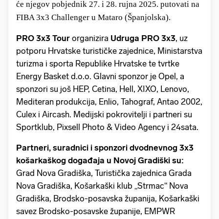
će njegov pobjednik 27. i 28. rujna 2025. putovati na
FIBA 3x3 Challenger u Mataro (Španjolska).
PRO 3x3 Tour
organizira
Udruga PRO 3x3
, uz
potporu Hrvatske turističke zajednice, Ministarstva
turizma i sporta Republike Hrvatske te tvrtke
Energy Basket d.o.o. Glavni sponzor je Opel, a
sponzori su još HEP, Cetina, Hell, XIXO, Lenovo,
Mediteran produkcija, Enlio, Tahograf, Antao 2002,
Culex i Aircash. Medijski pokrovitelji i partneri su
Sportklub, Pixsell Photo & Video Agency i 24sata.
Partneri, suradnici i sponzori dvodnevnog 3x3
košarkaškog događaja u Novoj Gradiški su:
Grad Nova Gradiška, Turistička zajednica Grada
Nova Gradiška, Košarkaški klub „Strmac“ Nova
Gradiška, Brodsko-posavska županija, Košarkaški
savez Brodsko-posavske županije, EMPWR