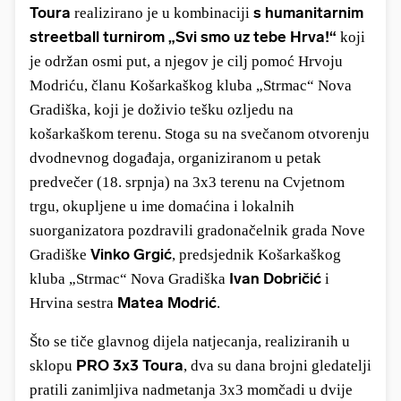
Toura
s humanitarnim
realizirano je u kombinaciji
streetball turnirom „Svi smo uz tebe Hrva!“
koji
je održan osmi put, a njegov je cilj pomoć H
rvoju
Modriću, članu Košarkaškog kluba „Strmac“ Nova
Gradiška, koji je doživio tešku ozljedu na
košarkaškom terenu.
Stoga su na svečanom otvorenju
dvodnevnog događaja, organiziranom u petak
predvečer (18. srpnja) na 3x3 terenu na Cvjetnom
trgu, okupljene u ime domaćina i lokalnih
suorganizatora pozdravili gradonačelnik grada Nove
Vinko Grgić
Gradiške
, predsjednik Košarkaškog
Ivan Dobričić
kluba „Strmac“ Nova Gradiška
i
Matea Modrić
Hrvina sestra
.
Što se tiče glavnog dijela natjecanja, realiziranih u
PRO 3x3 Toura
sklopu
, dva su dana brojni gledatelji
pratili zanimljiva nadmetanja 3x3 momčadi u dvije