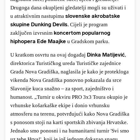
Drugoga dana
okupljeni gledatelji mogli su uživati i
slovenske akrobatske
u atraktivnim nastupima
skupine Dunking Devils.
Cijeli je program
koncertom popularnog
zaključen izvrsnim
hiphopera Ede Maajke
u Gradskom parku.
Dinka Matijević
U kratkom osvrtu na ovaj događaj
,
direktorica Turističkog ureda Turističke zajednice
Grada Nova Gradiška, naglasila je kako je protekloga
vikenda Nova Gradiška ponovno pokazala da srce
Slavonije kuca snažno – za sport, zajedništvo i
humanost. „Turnir u okviru PRO 3x3 Toura okupio je
vrhunske košarkaške ekipe i donio vrhunsku
atmosferu na terenu, potvrđujući kako Nova Gradiška
s ponosom stoji na karti sportskih zbivanja Hrvatske.
Jednako smo ponosni i na humanitarni turnir 'Svi smo
uz tebe Hrva!', koji je još jednom dokazao snagu