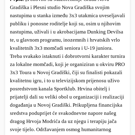
Gradiška i Plesni studio Nova Gradiška
svojim
nastupima u stanka između 3x3 utakmica uveseljavali
publiku i ponosne roditelje koji su, osim u njihovim
nastupima, uživali i u akrobacijama Dunking Devilsa
te, u glavnom programu, inozemnih i hrvatskih vrlo
kvalitetnih 3x3 momčadi seniora i U-19 juniora.
Treba svakako istaknuti i dobrotvorni karakter turnira
za lokalne momčadi, koji je organiziran u okviru PRO
3x3 Toura u Novoj Gradiški, čiji su finalisti pokazali
kvalitetnu igru, i to u televizijskom prijenosu uživo
posredstvom kanala Sportklub. Hrvina obitelj i
prijatelji dali su veliki obol u organizaciji i realizaciji
događanja u Novoj Gradiški. Prikupljena financijska
sredstva poduprijet će svakodnevne napore našeg
dragog Hrvoja Modrića da uz njegu i terapiju jača
svoje tijelo. Održavanjem osmog humanitarnog