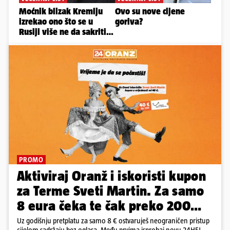
PROMO
Aktiviraj Oranž i iskoristi kupon
za Terme Sveti Martin. Za samo
8 eura čeka te čak preko 200
eura kupona!
Uz godišnju pretplatu za samo 8 € ostvaruješ neograničen pristup
cijelom sadržaju bez oglasa. Među prvima isprobaj novu 24HEJ