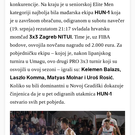
konkurencije. Na kraju je u seniorskoj Elite Men
HUN-1
kategoriji najbolja bila mađarska ekipa
koja
je u završnom obračunu, odigranom u subotu navečer
(19. srpnja) rezutatom 21:17 svladala hrvatsku
3x3 Zagreb NITUI.
momčad
Time je, uz
FIBA
bodove, osvojila novčanu nagradu od 2.000 eura. Za
pobjedničku ekipu – kojoj je, nakon lipanjskog
turnira u Umagu, ovo drugi PRO 3x3 turnir koji su
Kelemen Balazs,
osvojili u ovoj sezoni – igrali su:
Laszlo Komma, Matyas Molnar i Uroš Rosić.
Koliko su bili dominantni u Novoj Gradiški dokazuje
HUN-1
činjenica da je u pet odigranih utakmica
ostvario svih pet pobjeda.