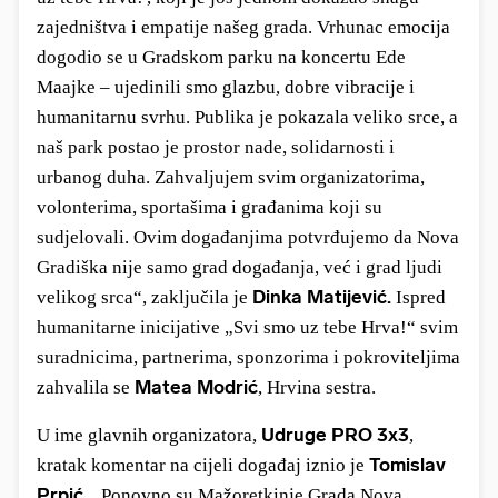
zajedništva i empatije našeg grada. Vrhunac emocija
dogodio se u Gradskom parku na koncertu Ede
Maajke – ujedinili smo glazbu, dobre vibracije i
humanitarnu svrhu. Publika je pokazala veliko srce, a
naš park postao je prostor nade, solidarnosti i
urbanog duha. Zahvaljujem svim organizatorima,
volonterima, sportašima i građanima koji su
sudjelovali. Ovim događanjima potvrđujemo da Nova
Gradiška nije samo grad događanja, već i grad ljudi
Dinka Matijević.
velikog srca“, zaključila je
Ispred
humanitarne inicijative „Svi smo uz tebe Hrva!“ svim
suradnicima, partnerima, sponzorima i pokroviteljima
Matea Modrić
zahvalila se
, Hrvina sestra.
Udruge PRO 3x3
U ime glavnih organizatora,
,
Tomislav
kratak komentar na cijeli događaj iznio je
Prpić.
„Ponovno su
Mažoretkinje Grada Nova