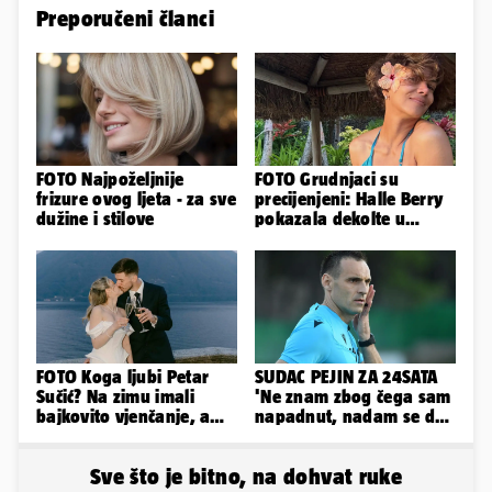
Preporučeni članci
FOTO Najpoželjnije
FOTO Grudnjaci su
frizure ovog ljeta - za sve
precijenjeni: Halle Berry
dužine i stilove
pokazala dekolte u
zavodljivoj satenskoj
haljinici
FOTO Koga ljubi Petar
SUDAC PEJIN ZA 24SATA
Sučić? Na zimu imali
'Ne znam zbog čega sam
bajkovito vjenčanje, a
napadnut, nadam se da
sada je na svijet stigao -
će ih policija naći'
sin!
Sve što je bitno, na dohvat ruke