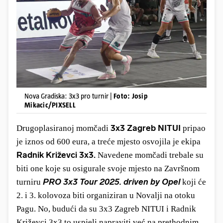
Nova Gradiska: 3x3 pro turnir |
Foto: Josip
Mikacic/PIXSELL
3x3 Zagreb NITUI
Drugoplasiranoj momčadi
pripao
je iznos od 600 eura, a treće mjesto osvojila je ekipa
Radnik Križevci 3x3.
Navedene momčadi trebale su
biti one koje su osigurale svoje mjesto na
Završnom
PRO 3x3 Tour 2025. driven by Opel
turniru
koji će
2. i 3. kolovoza biti organiziran u Novalji na otoku
Pagu. No, budući da su 3x3 Zagreb NITUI i Radnik
Križevci 3x3 to uspjeli napraviti već na prethodnim