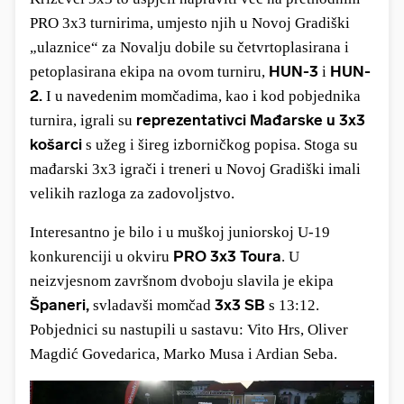
PRO 3x3 turnirima, umjesto njih u Novoj Gradiški
„ulaznice“ za Novalju dobile su četvrtoplasirana i
HUN-3
HUN-
petoplasirana ekipa na ovom turniru,
i
2.
I u navedenim momčadima, kao i kod pobjednika
reprezentativci Mađarske
u 3x3
turnira, igrali su
košarci
s užeg i šireg izborničkog popisa. Stoga su
mađarski 3x3 igrači i treneri u Novoj Gradiški imali
velikih razloga za zadovoljstvo.
Interesantno je bilo i u muškoj juniorskoj U-19
PRO 3x3 Toura
konkurenciji u okviru
. U
neizvjesnom završnom dvoboju slavila je ekipa
Španeri,
3x3 SB
svladavši momčad
s 13:12.
Pobjednici su nastupili u sastavu: Vito Hrs, Oliver
Magdić Govedarica, Marko Musa i Ardian Seba.