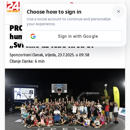
PRIJAVA
Promo sadržaj
PROMO
PRO 3x3 Tour u sklopu
humanitarnog streetball turnira
„Svi smo uz tebe Hrva 8!“
Sponzorirani članak,
srijeda, 23.7.2025. u 09:58
Čitanje članka: 6 min