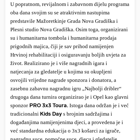
U popratnom, revijalnom i zabavnom dijelu programa
oba dana svojim su se atraktivnim nastupima
predstavile Mažoretkinje Grada Nova Gradiška i
Plesni studio Nova Gradiška. Osim toga, organizirani
su i humanitarna tombola i humanitarna prodaja
prigodnih majica,
čiji je sav prihod namijenjen
Hrvinoj rehabilitaciji i osiguravanju boljih uvjeta za
život.
Realizirano je i više nagradnih igara i
natjecanja za gledatelje
u kojima su okupljeni
osvojili vrijedne nagrade sponzora i donatora, a
zasebnu zabavnu nagradnu igru „Najbolji dribler“
drugoga dana turnira organizirao je i Opel kao glavni
PRO 3x3 Toura
.
sponzor
Istoga dana održan je
i već
Kids Day
tradicionalni
s brojnim sadržajima i
događanjima namijenjenima djeci, a provedena je
i
već standardna edukacija o 3x3 košarci za igrače,
nagradnu suce, pomoćne suce, djecu i gledatelje.