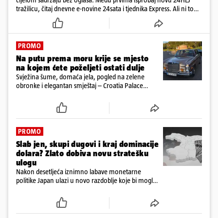
tražilicu, čitaj dnevne e-novine 24sata i tjednika Express. Ali ni to
nije sve!
PROMO
Na putu prema moru krije se mjesto
na kojem ćete poželjeti ostati dulje
Svježina šume, domaća jela, pogled na zelene
obronke i elegantan smještaj – Croatia Palace
otkriva sasvim drukčiji doživljaj ljeta u Ravnoj Gori
PROMO
Slab jen, skupi dugovi i kraj dominacije
dolara? Zlato dobiva novu stratešku
ulogu
Nakon desetljeća iznimno labave monetarne
politike Japan ulazi u novo razdoblje koje bi moglo
imati posljedice daleko izvan granica njegove
ekonomije