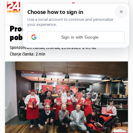
PRIJAVA
Promo sadržaj
PROMO
Proglašeni međunarodni
pobjednici CUPI’S SPOON 2025
Sponzorirani članak,
četvrtak, 23.10.2025. u 09:42
Čitanje članka: 2 min