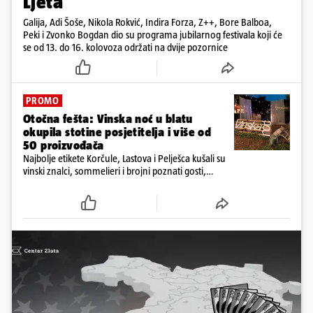
Ljeta
Galija, Adi Šoše, Nikola Rokvić, Indira Forza, Z++, Bore Balboa,
Peki i Zvonko Bogdan dio su programa jubilarnog festivala koji će
se od 13. do 16. kolovoza održati na dvije pozornice
PROMO
Otočna fešta: Vinska noć u blatu
okupila stotine posjetitelja i više od
50 proizvođača
Najbolje etikete Korčule, Lastova i Pelješca kušali su
vinski znalci, sommelieri i brojni poznati gosti,
među kojima i ministar Branko Bačić