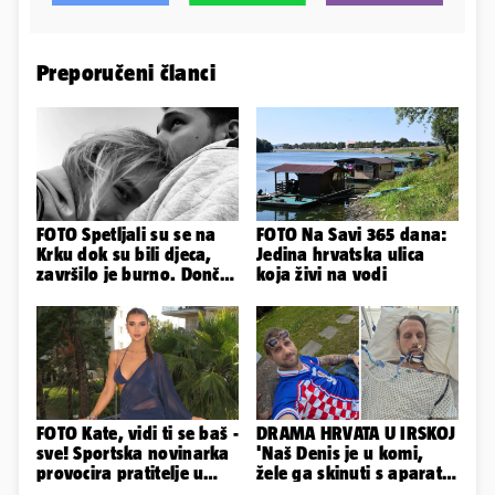
Preporučeni članci
FOTO Spetljali su se na
FOTO Na Savi 365 dana:
Krku dok su bili djeca,
Jedina hrvatska ulica
završilo je burno. Dončić
koja živi na vodi
i Anamaria u novoj fazi
FOTO Kate, vidi ti se baš -
DRAMA HRVATA U IRSKOJ
sve! Sportska novinarka
'Naš Denis je u komi,
provocira pratitelje u
žele ga skinuti s aparata!
oskudnim haljinama
Molim vas, pomozite'