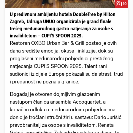
10
U predivnom ambijentu hotela DoubleTree by Hilton
Zagreb, Udruga UNUO organizirala je grand finale
trećeg međunarodnog gastro natjecanja za osobe s
invaliditetom – CUPI’S SPOON 2025.
Restoran OXBO Urban Bar & Grill postao je ovih
dana središte emocija, okusa i inkluzije, dok su
proglašeni međunarodni pobjednici prestižnog
natjecanja CUPI’S SPOON 2025. Talentirani
sudionici iz cijele Europe pokazali su da strast, trud
i predanost ne poznaju granice.
Događaj je otvoren dojmljivim glazbenim
nastupom članica ansambla Accoquartet, a
konačnu odluku o međunarodnim pobjednicima
donio je tročlani stručni žiri u sastavu: Dario Jurišić,
pravobranitelj za osobe s invaliditetom, Renata
Gubić, upraviteljica Zaklade Hrvatska za djecu, te