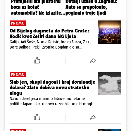
PROMO
Od Bijelog dugmeta do Petra Graše:
Vodič kroz četiri dana NG Ljeta
Galija, Adi Šoše, Nikola Rokvić, Indira Forza, Z++,
Bore Balboa, Peki i Zvonko Bogdan dio su
programa jubilarnog festivala koji će se od 13. do
16. kolovoza održati na dvije pozornice
PROMO
Slab jen, skupi dugovi i kraj dominacije
dolara? Zlato dobiva novu stratešku
ulogu
Nakon desetljeća iznimno labave monetarne
politike Japan ulazi u novo razdoblje koje bi moglo
imati posljedice daleko izvan granica njegove
ekonomije