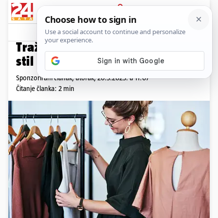
PRIJAVA
Promo sadržaj
PROMO
Tražite idealnu haljinu? Pravi
stil počinje ovdje
Sponzorirani članak,
utorak, 20.5.2025. u 11:07
Čitanje članka: 2 min