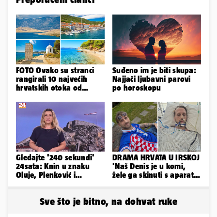
FOTO Ovako su stranci
Suđeno im je biti skupa:
rangirali 10 najvećih
Najjači ljubavni parovi
hrvatskih otoka od
po horoskopu
najboljeg do najgoreg
Gledajte '240 sekundi'
DRAMA HRVATA U IRSKOJ
24sata: Knin u znaku
'Naš Denis je u komi,
Oluje, Plenković i
žele ga skinuti s aparata!
Milanović se ignorirali...
Molim vas, pomozite'
Sve što je bitno, na dohvat ruke