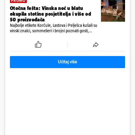
PROMO
Otočna fešta: Vinska noć u blatu
okupila stotine posjetitelja i više od
50 proizvođača
Najbolje etikete Korčule, Lastova i Pelješca kušali su
vinski znalci, sommelieri i brojni poznati gosti,
među kojima i ministar Branko Bačić
Učitaj više