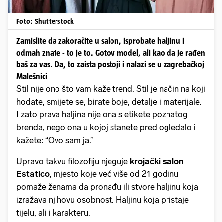
Foto: Shutterstock
Zamislite da zakoračite u salon, isprobate haljinu i
odmah znate - to je to. Gotov model, ali kao da je rađen
baš za vas. Da, to zaista postoji i nalazi se u zagrebačkoj
Malešnici
Stil nije ono što vam kaže trend. Stil je način na koji
hodate, smijete se, birate boje, detalje i materijale.
I zato prava haljina nije ona s etikete poznatog
brenda, nego ona u kojoj stanete pred ogledalo i
kažete: “Ovo sam ja.”
Upravo takvu filozofiju njeguje
krojački salon
Estatico
, mjesto koje već više od 21 godinu
pomaže ženama da pronađu ili stvore haljinu koja
izražava njihovu osobnost. Haljinu koja pristaje
tijelu, ali i karakteru.