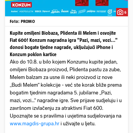
6
Foto: PROMO
Kupite omiljeni Biobaza, Plidenta ili Melem i osvojite
Fiat 600! Konzum nagradna igra "Pazi, mazi, vozi..."
donosi bogate tjedne nagrade, uključujući iPhone i
Konzum poklon kartice
Ako do 10.8. u bilo kojem Konzumu kupite jedan,
omiljeni Biobaza proizvod, Plidenta pastu za zube,
Melem balzam za usne ili neki proizvod iz nove
„Budi Melem“ kolekcije - već ste korak bliže prema
bogatim tjednim nagradama 5. jubilarne „Pazi,
mazi, vozi…“ nagradne igre. Sve prijave sudjeluju i u
završnom izvlačenju za atraktivni Fiat 600.
Upoznajte se s pravilima i uvjetima sudjelovanja na
www.magdis-grupa.hr
i uživajte u ljetu.