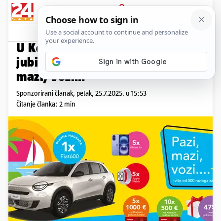
PRIJAVA
Promo sadržaj
PROMO
U Konzumu je počela je 5.
jubilarna nagradna igra “Pazi,
mazi, vozi…”
Sponzorirani članak,
petak, 25.7.2025. u 15:53
Čitanje članka: 2 min