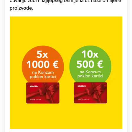
čuvanju zubi i najljepšeg osmijeha uz naše omiljene
proizvode.