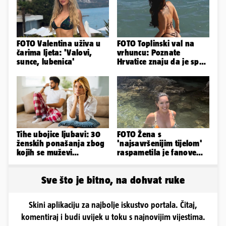
FOTO Valentina uživa u
FOTO Toplinski val na
čarima ljeta: 'Valovi,
vrhuncu: Poznate
sunce, lubenica'
Hrvatice znaju da je spas
u minijaturnom bikiniju
Tihe ubojice ljubavi: 30
FOTO Žena s
ženskih ponašanja zbog
'najsavršenijim tijelom'
kojih se muževi
raspametila je fanove
emocionalno distanciraju
zaigranim fotkama iz
plićaka
Sve što je bitno, na dohvat ruke
Skini aplikaciju za najbolje iskustvo portala. Čitaj,
komentiraj i budi uvijek u toku s najnovijim vijestima.