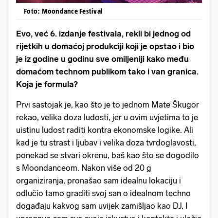
Foto: Moondance Festival
Evo, već 6. izdanje festivala, rekli bi jednog od
rijetkih u domaćoj produkciji koji je opstao i bio
je iz godine u godinu sve omiljeniji kako među
domaćom technom publikom tako i van granica.
Koja je formula?
Prvi sastojak je, kao što je to jednom Mate Škugor
rekao, velika doza ludosti, jer u ovim uvjetima to je
uistinu ludost raditi kontra ekonomske logike. Ali
kad je tu strast i ljubav i velika doza tvrdoglavosti,
ponekad se stvari okrenu, baš kao što se dogodilo
s Moondanceom. Nakon više od 20 g
organiziranja, pronašao sam idealnu lokaciju i
odlučio tamo graditi svoj san o idealnom techno
događaju kakvog sam uvijek zamišljao kao DJ. I