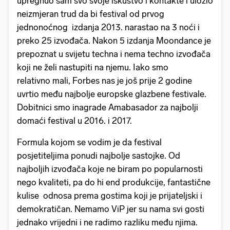
upregnuo sam svo svoje iskustvo i kontakte i uložio
neizmjeran trud da bi festival od prvog
jednonoćnog izdanja 2013. narastao na 3 noći i
preko 25 izvođača. Nakon 5 izdanja Moondance je
prepoznat u svijetu techna i nema techno izvođača
koji ne želi nastupiti na njemu. Iako smo
relativno mali, Forbes nas je još prije 2 godine
uvrtio među najbolje europske glazbene festivale.
Dobitnici smo inagrade Amabasador za najbolji
domaći festival u 2016. i 2017.
Formula kojom se vodim je da festival
posjetiteljima ponudi najbolje sastojke. Od
najboljih izvođača koje ne biram po popularnosti
nego kvaliteti, pa do hi end produkcije, fantastične
kulise odnosa prema gostima koji je prijateljski i
demokratičan. Nemamo ViP jer su nama svi gosti
jednako vrijedni i ne radimo razliku među njima.