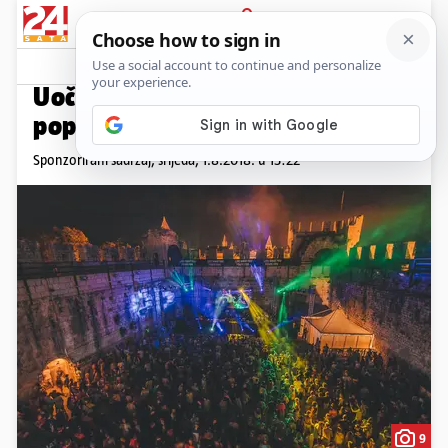
PRIJAVA
Promo sadržaj
PROMO
Uoči Moondance festivala
popričali smo s organizatorom
Sponzorirani sadržaj,
srijeda, 1.8.2018. u 13:22
9