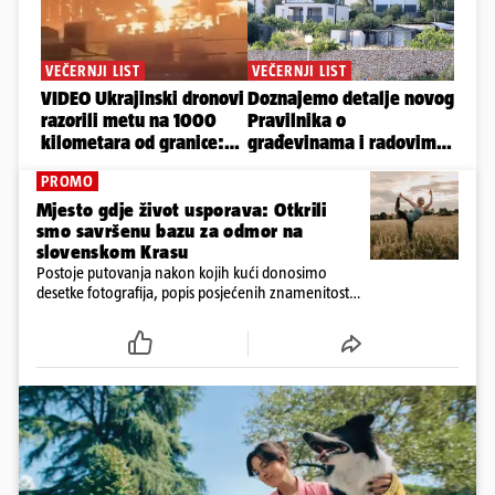
PROMO
Mjesto gdje život usporava: Otkrili
smo savršenu bazu za odmor na
slovenskom Krasu
Postoje putovanja nakon kojih kući donosimo
desetke fotografija, popis posjećenih znamenitosti i
osjećaj da smo ponovno nekamo žurili