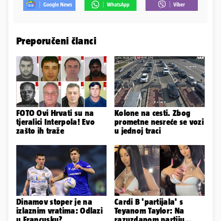
Preporučeni članci
FOTO Ovi Hrvati su na
Kolone na cesti. Zbog
tjeralici Interpola! Evo
prometne nesreće se vozi
zašto ih traže
u jednoj traci
Dinamov stoper je na
Cardi B 'partijala' s
izlaznim vratima: Odlazi
Teyanom Taylor: Na
u Francusku?
razuzdanom partiju