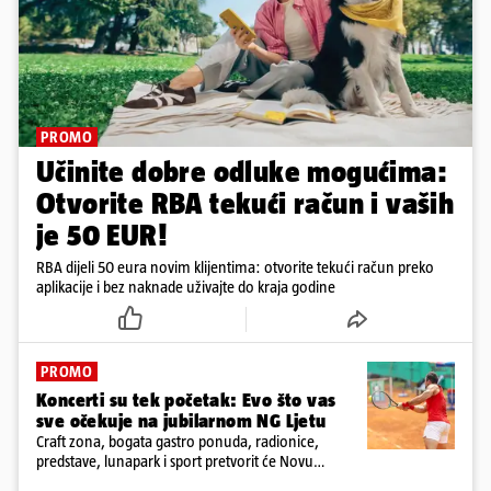
PROMO
Učinite dobre odluke mogućima:
Otvorite RBA tekući račun i vaših
je 50 EUR!
RBA dijeli 50 eura novim klijentima: otvorite tekući račun preko
aplikacije i bez naknade uživajte do kraja godine
PROMO
Koncerti su tek početak: Evo što vas
sve očekuje na jubilarnom NG Ljetu
Craft zona, bogata gastro ponuda, radionice,
predstave, lunapark i sport pretvorit će Novu
Gradišku u cjelodnevnu festivalsku destinaciju za