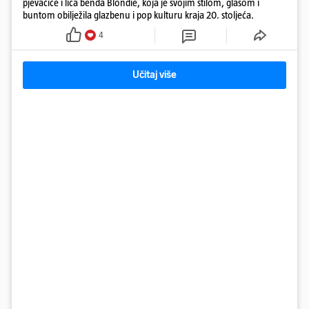
pjevačice i lica benda Blondie, koja je svojim stilom, glasom i
buntom obilježila glazbenu i pop kulturu kraja 20. stoljeća.
4
Učitaj više