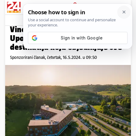
PRIJAVA
Promo sadržaj
PROMO
Vino, klopa, zdravlje i priroda:
Upoznajte Međimurje –
destinaciju koja objedinjuje sve
Sponzorirani članak,
četvrtak, 16.5.2024. u 09:50