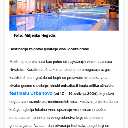
Foto: Miljenko Hegedić
Destinacija za prave ljubitelje vina i dobre hrane
Međimurje je priznato kao jedno od najvažnijih vinskih centara
Hrvatske. Karakteristična klima i plodno tlo omogućuju uzgoj
kvalitetnih sorti grožđa od kojih se proizvode vrhunska vina.
Svake godine u svibnju,
vinski entuzijasti imaju priliku uživati u
festivalu Urbanovo
(od 17. – 19
.
svibnja 2024),
koji slavi
bogatstvo i raznolikost međimurskih vina. Festival je prilika da se
kušaju najbolja lokalna vina, upoznaju vrsni vinari i nauči o
sofisticiranim tehnikama vinogradarstva koje se prenose
generacijama. Na sam dan otvaranja festivala, posjetitelji se