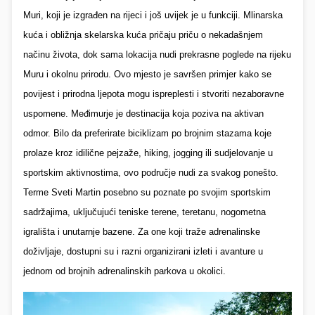
Muri, koji je izgrađen na rijeci i još uvijek je u funkciji. Mlinarska
kuća i obližnja skelarska kuća pričaju priču o nekadašnjem
načinu života, dok sama lokacija nudi prekrasne poglede na rijeku
Mur
u
i okolnu prirodu. Ovo mjesto je savršen primjer kako se
povijest i prirodna ljepota mogu ispreplesti i stvoriti nezaboravne
uspomene. Međimurje je destinacija koja poziva na
aktivan
odmor. Bilo da preferirate biciklizam po brojnim stazama koje
prolaze kroz idilične pejzaže, hiking, jogging ili sudjelovanje u
sportskim aktivnostima, ovo područje nudi
za svakog ponešto
.
Terme Sveti Martin posebno su poznate po svojim sportskim
sadržajima, uključujući teniske terene, teretanu, nogometna
igrališta i unutarnje bazene. Za one koji traže adrenalinske
doživljaje, dostupni su i razni organizirani izleti i avanture u
jednom od brojnih adrenalinskih parkova u okolici.