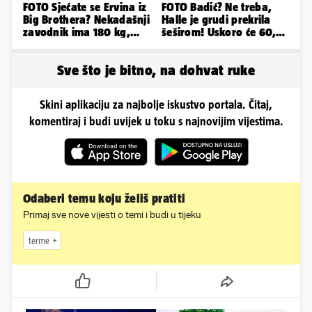
FOTO Sjećate se Ervina iz
FOTO Badić? Ne treba,
Big Brothera? Nekadašnji
Halle je grudi prekrila
zavodnik ima 180 kg,
šeširom! Uskoro će 60,
evo kako izgleda
ljetuje u golim izdanjima
Sve što je bitno, na dohvat ruke
Skini aplikaciju za najbolje iskustvo portala. Čitaj,
komentiraj i budi uvijek u toku s najnovijim vijestima.
Odaberi temu koju želiš pratiti
Primaj sve nove vijesti o temi i budi u tijeku
terme