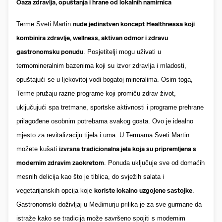
Oaza zdravlja, opuštanja i hrane od lokalnih namirnica
Terme Sveti Martin
nude jedinstven koncept
H
ealthnessa koji
kombinira zdravlje, wellness, aktivan odmor i zdravu
gastronomsku ponudu
. Posjetitelji mogu uživati u
termomineralnim bazenima koji su izvor zdravlja i mladosti,
opuštajući se u ljekovitoj vodi bogatoj mineralima. Osim toga,
Terme pružaju razne programe koji promiču zdrav život,
uključujući spa tretmane, sportske aktivnosti i programe prehrane
prilagođene osobnim potrebama svakog gosta. Ovo je idealno
mjesto za revitalizaciju tijela i uma. U Termama Sveti Martin
možete kušati
izvrsna tradicionalna jela koja su pripremljena s
modernim zdravim zaokretom
. Ponuda uključuje sve od domaćih
mesnih delicija kao što je tiblica, do svježih salata i
vegetarijanskih opcija koje
koriste lokalno uzgojene sastojke
.
Gastronomski doživljaj u Međimurju prilika je za sve gurmane da
istraže kako se tradicija može savršeno spojiti s modernim