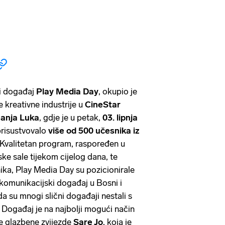
i događaj
Play Media Day
, okupio je
 kreativne industrije u
CineStar
Banja Luka
, gdje je u petak,
03. lipnja
prisustvovalo
više od 500 učesnika iz
ta. Kvalitetan program, raspoređen u
ke sale tijekom cijelog dana, te
nika, Play Media Day su pozicionirale
i komunikacijski događaj u Bosni i
a su mnogi slični događaji nestali s
. Događaj je na najbolji mogući način
e glazbene zvijezde
Sare Jo
, koja je