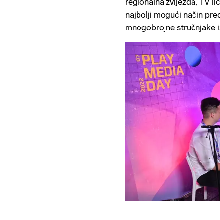
regionalna zvijezda, TV lic
najbolji mogući način pred
mnogobrojne stručnjake iz 