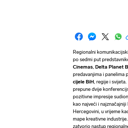
Regionalni komunikacijsk
po sedmi put predstavnike
Cinemas
,
Delta Planet 
predavanjima i panelima 
cijele BiH
, regije i svije
prepune dvije konferencijs
pozitivne impresije sudio
kao najveći i najznačajnij
Hercegovini, u vrijeme kad
mape kreativne industrije
zatvorio nastup regionaln