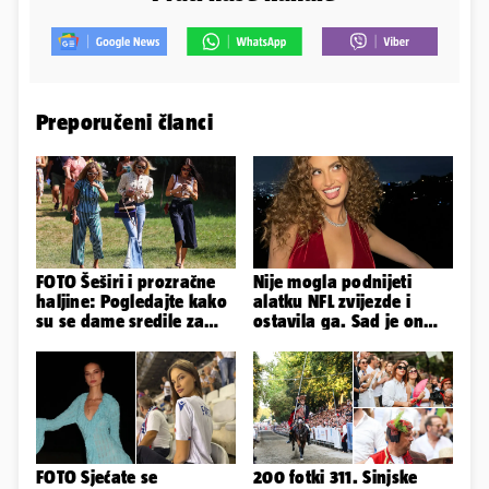
Preporučeni članci
FOTO Šeširi i prozračne
Nije mogla podnijeti
haljine: Pogledajte kako
alatku NFL zvijezde i
su se dame sredile za
ostavila ga. Sad je on
311. Sinjsku alku
tuži: 'Izgleda kao tri
limenke...'
FOTO Sjećate se
200 fotki 311. Sinjske