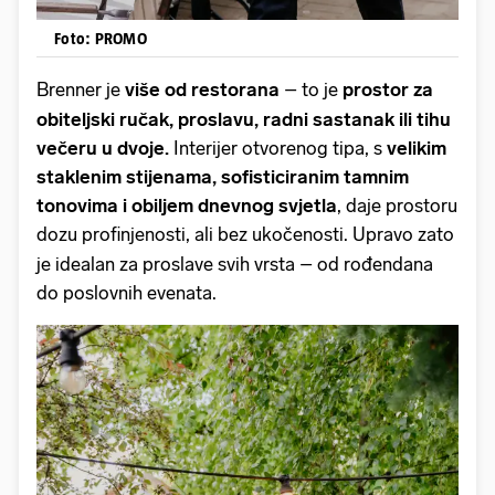
Foto: PROMO
Brenner je
više od restorana
– to je
prostor za
obiteljski ručak, proslavu, radni sastanak ili tihu
večeru u dvoje.
Interijer otvorenog tipa, s
velikim
staklenim stijenama, sofisticiranim tamnim
tonovima i obiljem dnevnog svjetla
, daje prostoru
dozu
profinjenosti, ali bez ukočenosti. Upravo zato
je idealan za proslave svih vrsta – od rođendana
do poslovnih evenata.