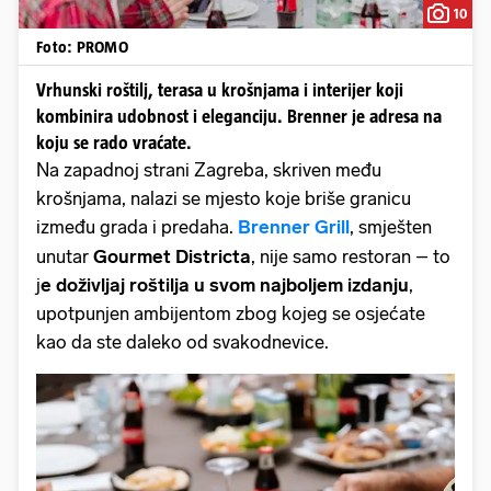
10
Foto: PROMO
Vrhunski roštilj, terasa u krošnjama i interijer koji
kombinira udobnost i eleganciju. Brenner je adresa na
koju se rado vraćate.
Na zapadnoj strani Zagreba, skriven među
krošnjama, nalazi se mjesto koje briše granicu
između grada i predaha.
Brenner Grill
, smješten
unutar
Gourmet Districta
, nije samo restoran – to
j
e doživljaj roštilja u svom najboljem izdanju
,
upotpunjen ambijentom zbog kojeg se osjećate
kao da ste daleko od svakodnevice.