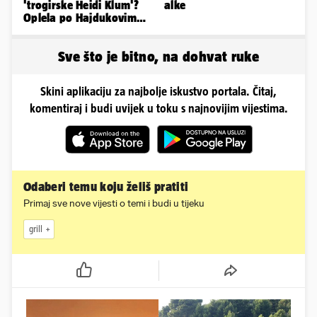
'trogirske Heidi Klum'?
alke
Oplela po Hajdukovim
navijačima: 'Zvižduci?
Sramota'
Sve što je bitno, na dohvat ruke
Skini aplikaciju za najbolje iskustvo portala. Čitaj,
komentiraj i budi uvijek u toku s najnovijim vijestima.
Odaberi temu koju želiš pratiti
Primaj sve nove vijesti o temi i budi u tijeku
grill