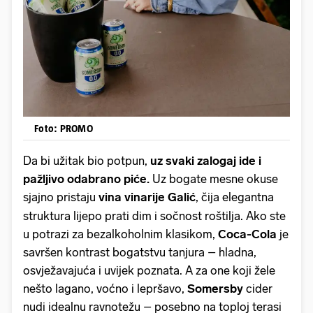
Foto: PROMO
Da bi užitak bio potpun,
uz svaki zalogaj ide i
pažljivo odabrano piće.
Uz bogate mesne okuse
sjajno pristaju
vina vinarije Galić
,
čija elegantna
struktura lijepo prati dim i sočnost roštilja. Ako ste
u potrazi za bezalkoholnim klasikom,
Coca-Cola
je
savršen kontrast bogatstvu tanjura – hladna,
osvježavajuća i uvijek poznata. A za one koji žele
nešto lagano, voćno i lepršavo,
Somersby
cider
nudi idealnu ravnotežu – posebno na toploj terasi