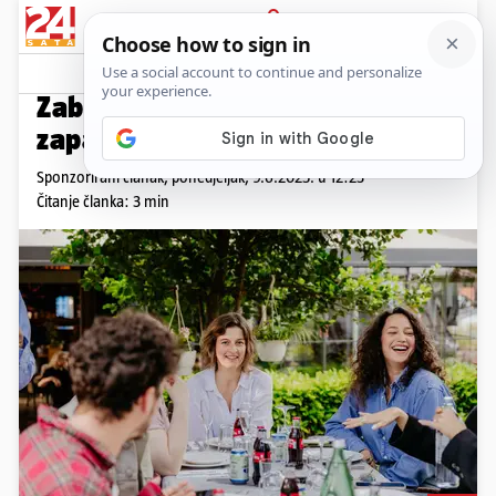
PRIJAVA
Promo sadržaj
PROMO
Zaboravite gdje ste, ali
zapamtite okus – Brenner Grill
Sponzorirani članak,
ponedjeljak, 9.6.2025. u 12:23
Čitanje članka: 3 min