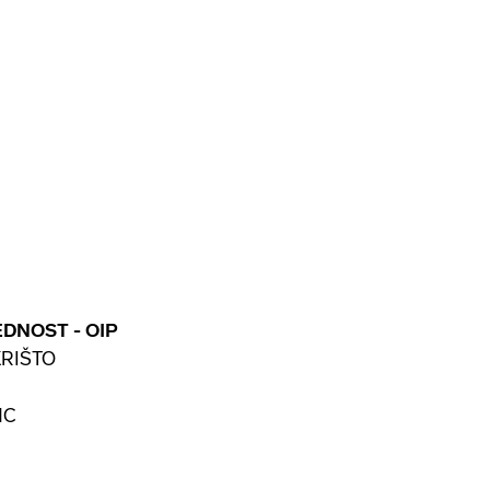
EDNOST - OIP
KRIŠTO
NC