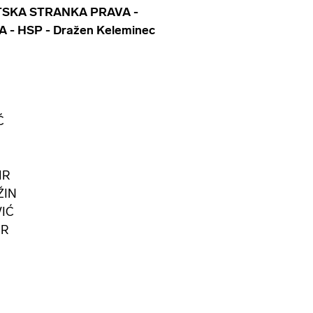
TSKA STRANKA PRAVA -
 - HSP - Dražen Keleminec
Ć
IR
ŽIN
VIĆ
ER