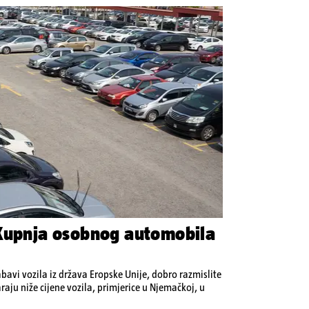
 Kupnja osobnog automobila
abavi vozila iz država Eropske Unije, dobro razmislite
raju niže cijene vozila, primjerice u Njemačkoj, u