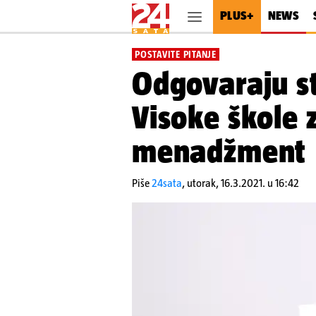
PLUS+
NEWS
POSTAVITE PITANJE
Odgovaraju st
Visoke škole z
menadžment
Piše
24sata
,
utorak, 16.3.2021. u 16:42