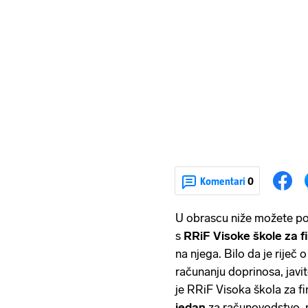
Komentari
0
U obrascu niže možete post
s
RRiF Visoke škole za 
na njega. Bilo da je riječ 
računanju doprinosa, javi
je RRiF Visoka škola za f
jedan
za računovodstvo, p