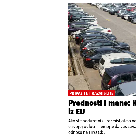
PRIPAZITE I RAZMISLITE
Prednosti i mane:
iz EU
Ako ste poduzetnik i razmišljate o n
o svojoj odluci i nemojte da vas zava
odnosu na Hrvatsku