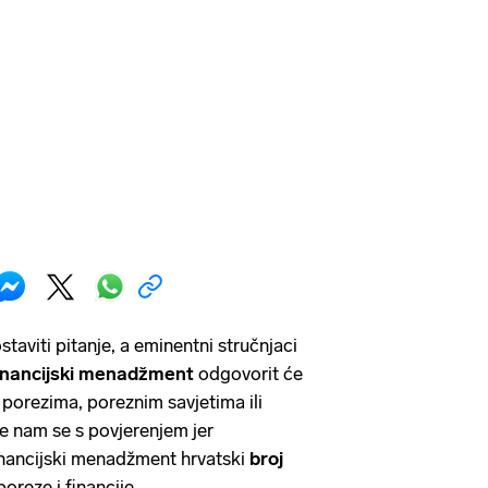
aviti pitanje, a eminentni stručnjaci
financijski menadžment
odgovorit će
o porezima, poreznim savjetima ili
te nam se s povjerenjem jer
inancijski menadžment hrvatski
broj
oreze i financije.