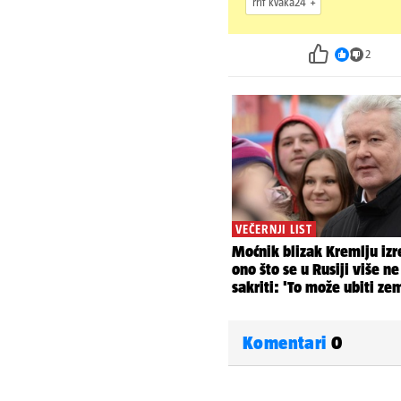
rrif kvaka24
2
Komentari
0