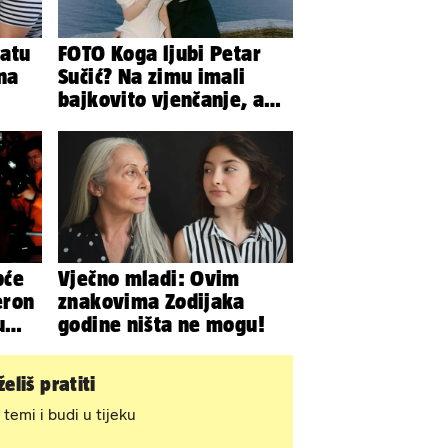
atu
FOTO Koga ljubi Petar
 na
Sučić? Na zimu imali
bajkovito vjenčanje, a
sada je na svijet stigao -
sin!
pće
Vječno mladi: Ovim
eron
znakovima Zodijaka
u
godine ništa ne mogu!
..
eliš pratiti
 temi i budi u tijeku