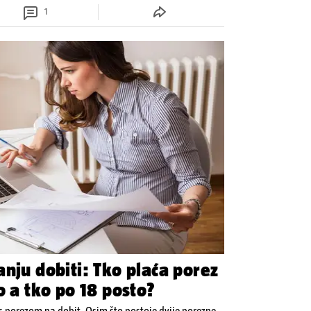
1
nju dobiti: Tko plaća porez
o a tko po 18 posto?
s porezom na dobit. Osim što postoje dvije porezne