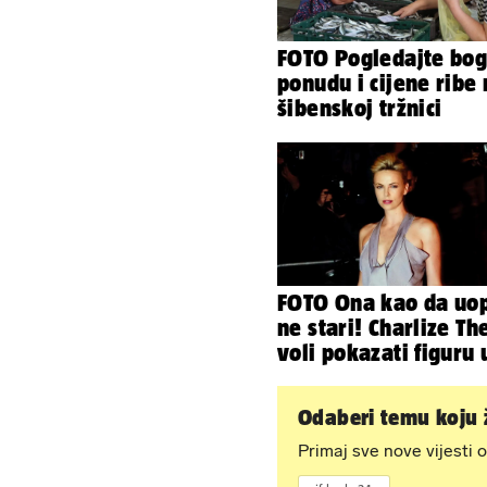
FOTO Pogledajte bog
ponudu i cijene ribe
šibenskoj tržnici
FOTO Ona kao da uo
ne stari! Charlize Th
voli pokazati figuru 
golišavim izdanjima.
Odaberi temu koju ž
Primaj sve nove vijesti o