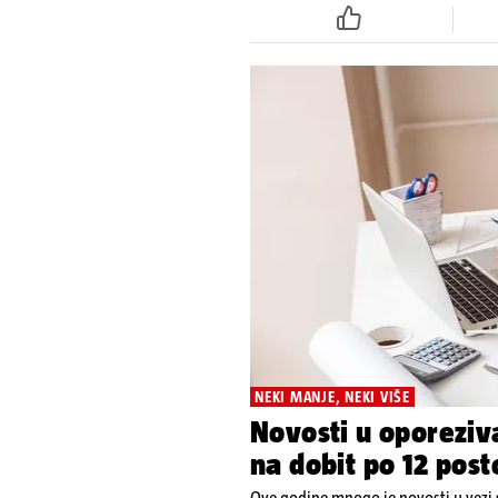
NEKI MANJE, NEKI VIŠE
Novosti u oporeziva
na dobit po 12 post
Ove godine mnogo je novosti u vezi 