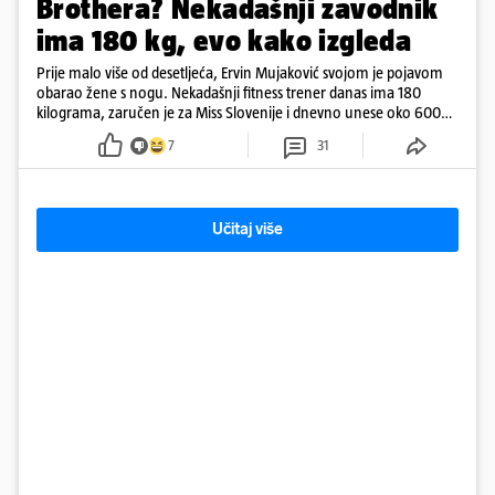
Brothera? Nekadašnji zavodnik
ima 180 kg, evo kako izgleda
Prije malo više od desetljeća, Ervin Mujaković svojom je pojavom
obarao žene s nogu. Nekadašnji fitness trener danas ima 180
kilograma, zaručen je za Miss Slovenije i dnevno unese oko 6000
kcal.
7
31
Učitaj više