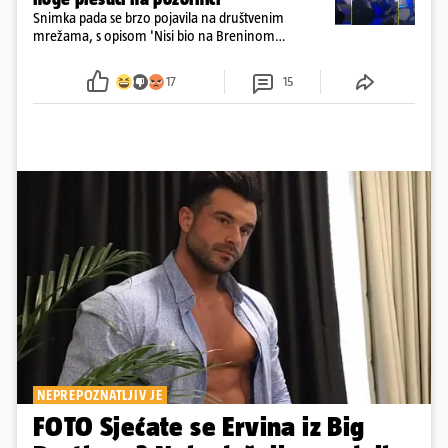
Snimka pada se brzo pojavila na društvenim
mrežama, s opisom 'Nisi bio na Breninom
koncertu, ako Brena nije pala pred tobom'.
Srećom, pjevačica se nije ozlijedila nego je s
17
15
osmijehom nastavila pjevati
NEPREPOZNATLJIV JE
FOTO Sjećate se Ervina iz Big