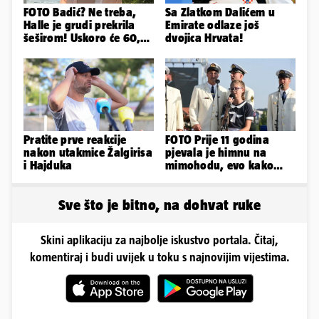
FOTO Badić? Ne treba,
Sa Zlatkom Dalićem u
Halle je grudi prekrila
Emirate odlaze još
šeširom! Uskoro će 60,
dvojica Hrvata!
ljetuje u golim izdanjima
Pratite prve reakcije
FOTO Prije 11 godina
nakon utakmice Žalgirisa
pjevala je himnu na
i Hajduka
mimohodu, evo kako
danas izgleda Mia
Negovetić
Sve što je bitno, na dohvat ruke
Skini aplikaciju za najbolje iskustvo portala. Čitaj,
komentiraj i budi uvijek u toku s najnovijim vijestima.