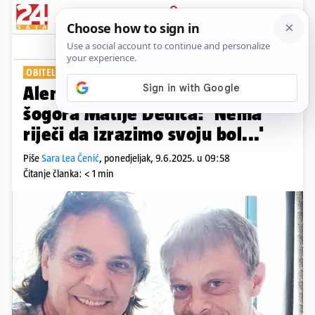
PRIJAVA
Show
OBITELJ TUGUJE
Alen Slavica oprostio se od
šogora Matije Dedića: 'Nema
riječi da izrazimo svoju bol...'
Piše
Sara Lea Čenić
,
ponedjeljak, 9.6.2025. u 09:58
Čitanje članka: < 1 min