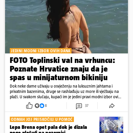
JEDINI MODNI IZBOR OVIH DANA
FOTO Toplinski val na vrhuncu:
Poznate Hrvatice znaju da je
spas u minijaturnom bikiniju
Dok neke dame uživaju u osvježenju na luksuznim jahtama i
privatnim bazenima, druge se rashlađuju uz more ili vježbaju na
plaži. U svakom slučaju, kupaći im je jedini pravi modni izbor ovih
dana
8
37
ODMAH JOJ PRISKOČILI U POMOĆ
Lepa Brena opet pala dok je dizala
noge plešući na pozornici