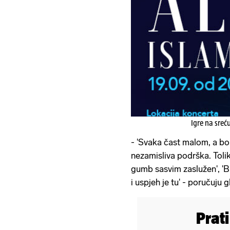
Igre na sreć
- 'Svaka čast malom, a bom
nezamisliva podrška. Toliko
gumb sasvim zaslužen', 'B
i uspjeh je tu' - poručuju g
Prat