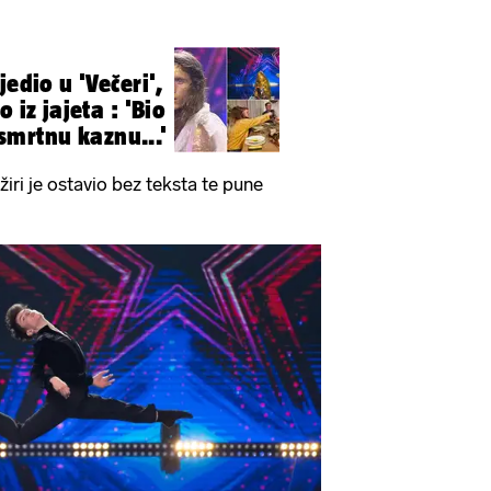
jedio u 'Večeri',
 iz jajeta : 'Bio
mrtnu kaznu...'
iri je ostavio bez teksta te pune