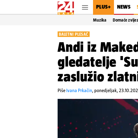
PLUS+
NEWS
Muzika
Domaće zvije
BALETNI PLESAČ
Andi iz Maked
gledatelje 'Su
zaslužio zlat
Piše
Ivana Prkačin
,
ponedjeljak, 23.10.202