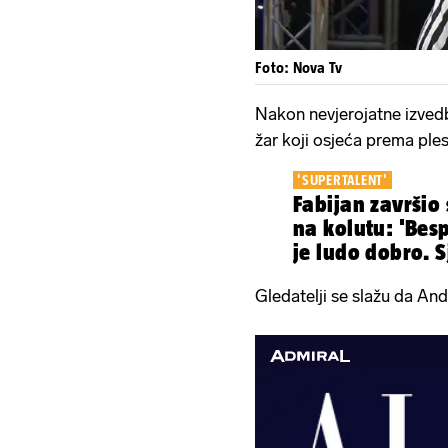
Foto: Nova Tv
Nakon nevjerojatne izvedb
žar koji osjeća prema plesu
'SUPERTALENT'
Fabijan završio
na kolutu: 'Besp
je ludo dobro. S
Gledatelji se slažu da Andi