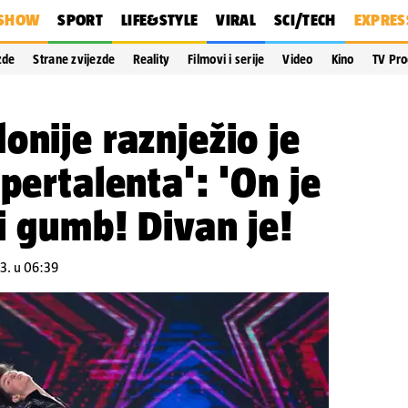
SHOW
SPORT
LIFE&STYLE
VIRAL
SCI/TECH
EXPRES
zde
Strane zvijezde
Reality
Filmovi i serije
Video
Kino
TV Pr
onije raznježio je
pertalenta': 'On je
ni gumb! Divan je!
3. u 06:39