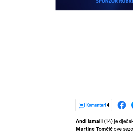
Komentari
4
Andi Ismaili
(14) je dječa
Martine Tomčić
ove sezo