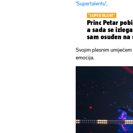
'
Supertalentu
'.
'SUPERTALENT'
Princ Petar pobi
a sada se izlegao
sam osuđen na s
Svojim plesnim umijećem ž
emocija.