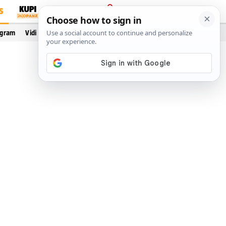
S
PRIJAVA
ogram
Vidi još…