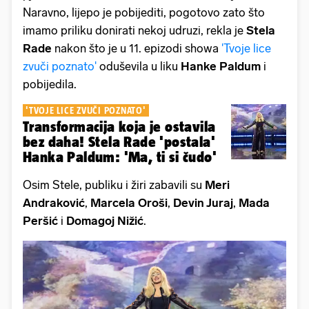
Naravno, lijepo je pobijediti, pogotovo zato što
imamo priliku donirati nekoj udruzi, rekla je
Stela
Rade
nakon što je u 11. epizodi showa
'Tvoje lice
zvuči poznato'
oduševila u liku
Hanke Paldum
i
pobijedila.
'TVOJE LICE ZVUČI POZNATO'
Transformacija koja je ostavila
bez daha! Stela Rade 'postala'
Hanka Paldum: 'Ma, ti si čudo'
Osim Stele, publiku i žiri zabavili su
Meri
Andraković
,
Marcela Oroši
,
Devin Juraj
,
Mada
Peršić
i
Domagoj Nižić
.