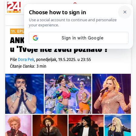
PRIJAVA
Show
Komentari
9
11. EPIZODA
ANKETA Tko vam je bio najbolji
u 'Tvoje lice zvuči poznato'?
Piše
Dora Pek
,
ponedjeljak, 19.5.2025. u 23:55
Čitanje članka: 3 min