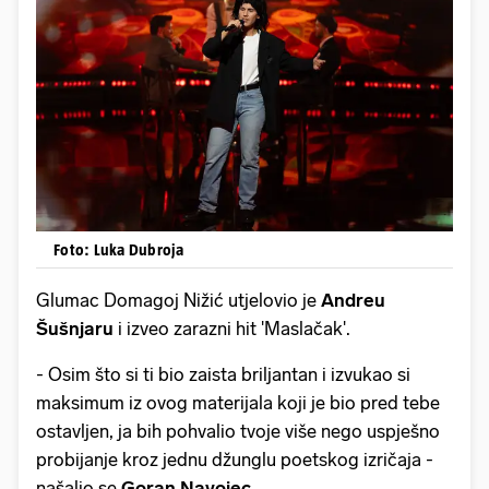
Foto: Luka Dubroja
Glumac Domagoj Nižić utjelovio je
Andreu
Šušnjaru
i izveo zarazni hit 'Maslačak'.
- Osim što si ti bio zaista briljantan i izvukao si
maksimum iz ovog materijala koji je bio pred tebe
ostavljen, ja bih pohvalio tvoje više nego uspješno
probijanje kroz jednu džunglu poetskog izričaja -
našalio se
Goran Navojec
.