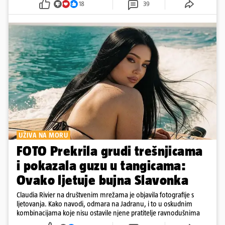
18
39
UŽIVA NA MORU
FOTO Prekrila grudi trešnjicama
i pokazala guzu u tangicama:
Ovako ljetuje bujna Slavonka
Claudia Rivier na društvenim mrežama je objavila fotografije s
ljetovanja. Kako navodi, odmara na Jadranu, i to u oskudnim
kombinacijama koje nisu ostavile njene pratitelje ravnodušnima