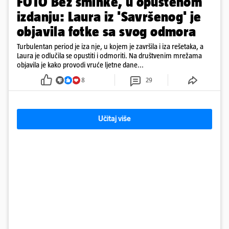
FOTO Bez šminke, u opuštenom
izdanju: Laura iz 'Savršenog' je
objavila fotke sa svog odmora
Turbulentan period je iza nje, u kojem je završila i iza rešetaka, a
Laura je odlučila se opustiti i odmoriti. Na društvenim mrežama
objavila je kako provodi vruće ljetne dane...
8
29
Učitaj više