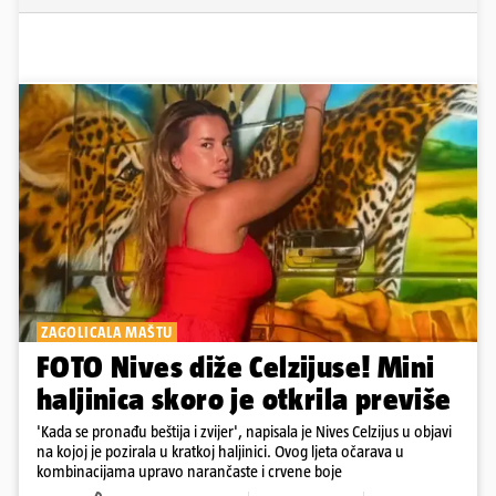
ZAGOLICALA MAŠTU
FOTO Nives diže Celzijuse! Mini
haljinica skoro je otkrila previše
'Kada se pronađu beštija i zvijer', napisala je Nives Celzijus u objavi
na kojoj je pozirala u kratkoj haljinici. Ovog ljeta očarava u
kombinacijama upravo narančaste i crvene boje