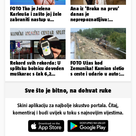
FOTO Tko je Jelena
Ana iz 'Braka na prvu'
Karleuša i zašto joj žele
danas je
zabraniti nastup u
neprepoznatljiva:
Vodicama? Evo što je
Odselila je iz Hrvatske, a
govorila...
ovako sad izgleda
Rekord svih rekorda: U
FOTO Užas kod
splitsku bolnicu doveden
Zemunika! Kamion sletio
muškarac s čak 6,2
s ceste i udario u auto:
promila alkohola u krvi!
'Drva su prekrila cestu...'
Sve što je bitno, na dohvat ruke
Skini aplikaciju za najbolje iskustvo portala. Čitaj,
komentiraj i budi uvijek u toku s najnovijim vijestima.