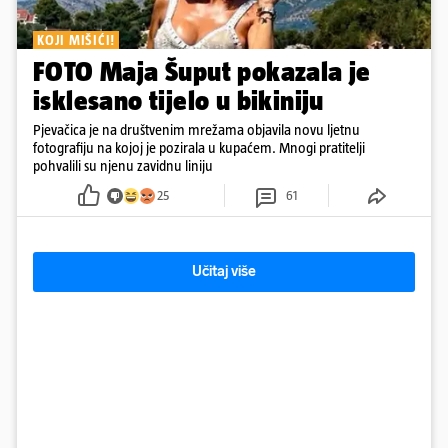
KOJI MIŠIĆI!
FOTO Maja Šuput pokazala je
isklesano tijelo u bikiniju
Pjevačica je na društvenim mrežama objavila novu ljetnu
fotografiju na kojoj je pozirala u kupaćem. Mnogi pratitelji
pohvalili su njenu zavidnu liniju
25
61
Učitaj više