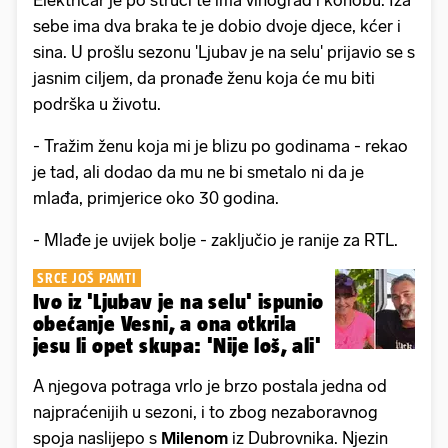
sebe ima dva braka te je dobio dvoje djece, kćer i
sina. U prošlu sezonu 'Ljubav je na selu' prijavio se s
jasnim ciljem, da pronađe ženu koja će mu biti
podrška u životu.
- Tražim ženu koja mi je blizu po godinama - rekao
je tad, ali dodao da mu ne bi smetalo ni da je
mlađa, primjerice oko 30 godina.
- Mlađe je uvijek bolje - zaključio je ranije za RTL.
SRCE JOŠ PAMTI
Ivo iz 'Ljubav je na selu' ispunio
obećanje Vesni, a ona otkrila
jesu li opet skupa: 'Nije loš, ali'
A njegova potraga vrlo je brzo postala jedna od
najpraćenijih u sezoni, i to zbog nezaboravnog
spoja naslijepo s
Milenom
iz Dubrovnika. Njezin