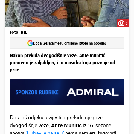
5
Foto: RTL
Dodaj 24sata među omiljene izvore na Googleu
Nakon prekida dvogodišnje veze, Ante Munitić
ponovno je zaljubljen, i to u osobu koju poznaje od
prije
Dok još odjekuju vijesti o prekidu njegove
dvogodišnje veze,
Ante Munitić
iz 16. sezone
showa
'Ljubav je na selu'
nema namjeru tugovati.