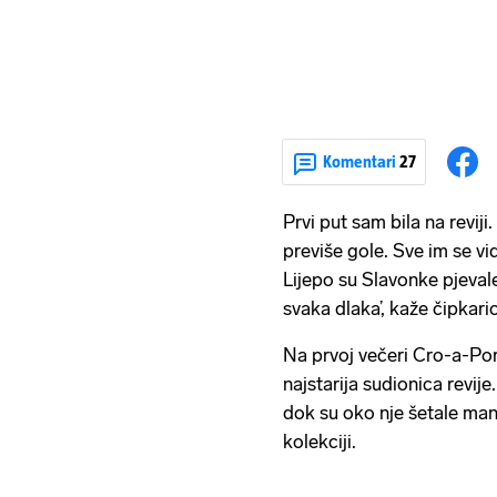
Komentari
27
Prvi put sam bila na reviji.
previše gole. Sve im se vid
Lijepo su Slavonke pjevale
svaka dlaka’, kaže čipkar
Na prvoj večeri Cro-a-Po
najstarija sudionica revije
dok su oko nje šetale mane
kolekciji.