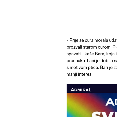
- Prije se cura morala uda
prozvali starom curom. Pl
spavati - kaže Bara, koja i
praunuka. Lani je dobila n
s motivom ptice. Bari je ž
manji interes.