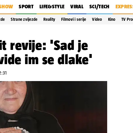
SHOW
SPORT
LIFE&STYLE
VIRAL
SCI/TECH
EXPRES
zde
Strane zvijezde
Reality
Filmovi i serije
Video
Kino
TV Pr
it revije: 'Sad je
ide im se dlake'
2:31