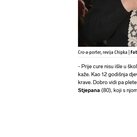
Cro-a-porter, revija Chipka |
Fot
- Prije cure nisu išle u šk
kaže. Kao 12 godišnja djev
krave. Dobro vidi pa plete
Stjepana
(80), koji s njom