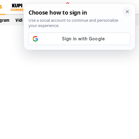
S
PRIJAVA
ogram
Vidi još…