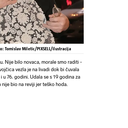
o: Tomislav Miletic/PIXSELL/ilustracija
olu. Nije bilo novaca, morale smo raditi -
ojčica vezla je na livadi dok bi čuvala
 i u 76. godini. Udala se s 19 godina za
 nije bio na reviji jer teško hoda.