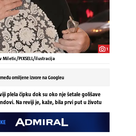
1
v Miletic/PIXSELL/ilustracija
 među omiljene izvore na Googleu
viji plela čipku dok su oko nje šetale golišave
ovi. Na reviji je, kaže, bila prvi put u životu