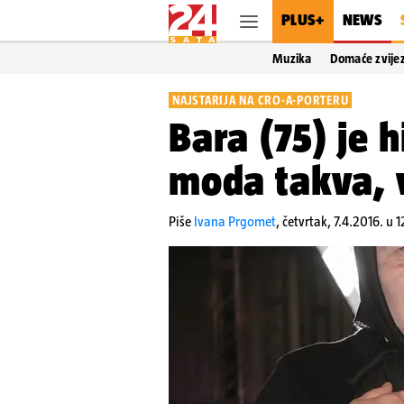
PLUS+
NEWS
Muzika
Domaće zvije
NAJSTARIJA NA CRO-A-PORTERU
Bara (75) je h
moda takva, v
Piše
Ivana Prgomet
,
četvrtak, 7.4.2016. u 1