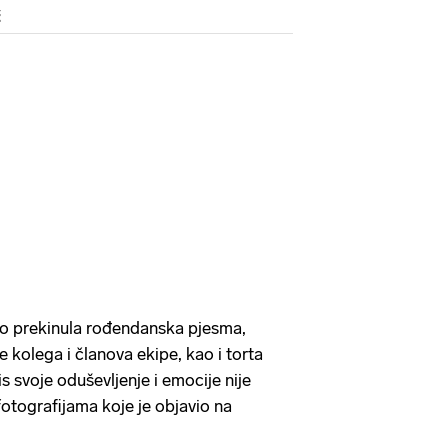
ć
no prekinula rođendanska pjesma,
lje kolega i članova ekipe, kao i torta
 svoje oduševljenje i emocije nije
fotografijama koje je objavio na