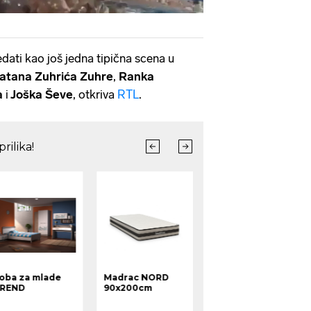
edati kao još jedna tipična scena u
latana Zuhrića Zuhre
,
Ranka
a
i
Joška Ševe
, otkriva
RTL
.