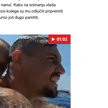
o nama'. Kako na snimanju vlada
ovi kolege su mu odlučili pripremiti
urno još dugo pamtiti.
01:02
Pokretanje videa...