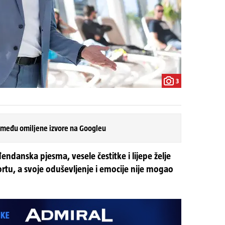
3
 među omiljene izvore na Googleu
ndanska pjesma, vesele čestitke i lijepe želje
tortu, a svoje oduševljenje i emocije nije mogao