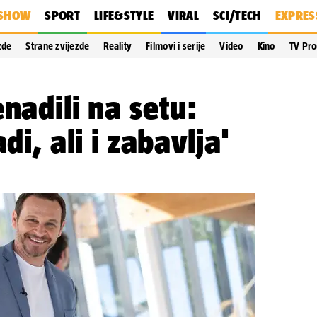
SHOW
SPORT
LIFE&STYLE
VIRAL
SCI/TECH
EXPRES
zde
Strane zvijezde
Reality
Filmovi i serije
Video
Kino
TV Pr
nadili na setu:
di, ali i zabavlja'