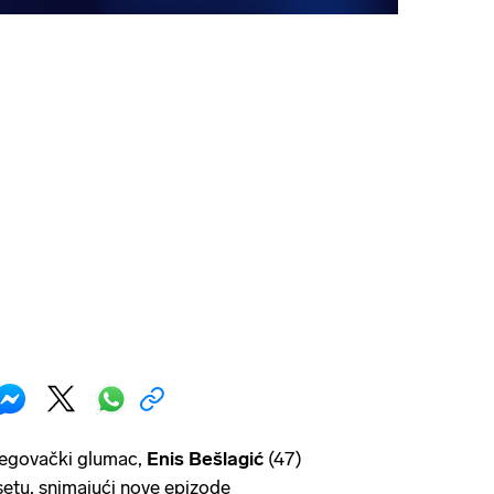
egovački glumac,
Enis Bešlagić
(47)
setu, snimajući nove epizode