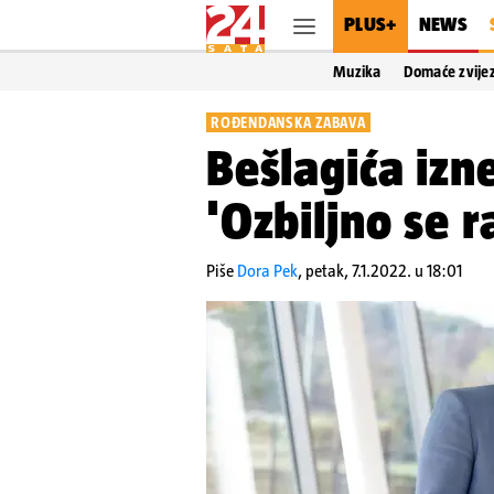
PLUS+
NEWS
Muzika
Domaće zvije
ROĐENDANSKA ZABAVA
Bešlagića izne
'Ozbiljno se ra
Piše
Dora Pek
,
petak, 7.1.2022. u 18:01