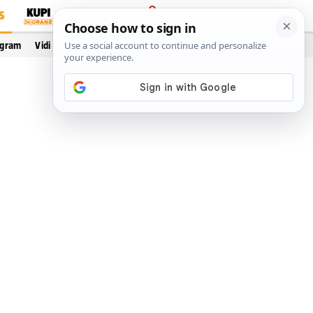
S
PRIJAVA
ogram
Vidi još…