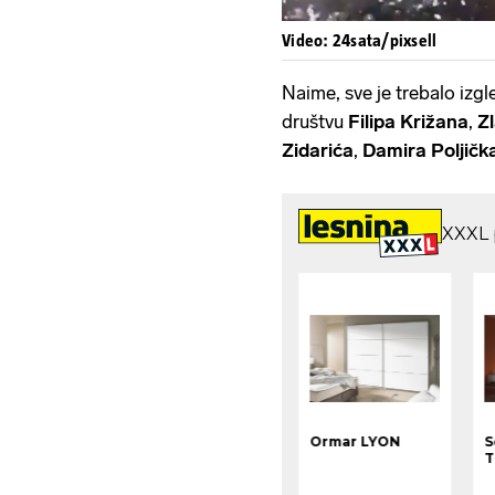
Video: 24sata/pixsell
Naime, sve je trebalo izgl
društvu
Filipa Križana
,
Z
Zidarića
,
Damira Poljičk