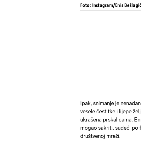
Foto: Instagram/Enis Bešlagi
Ipak, snimanje je nenada
vesele čestitke i lijepe že
ukrašena prskalicama. Enis
mogao sakriti, sudeći po 
društvenoj mreži.