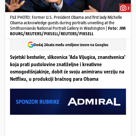
2
FILE PHOTO: Former U.S. President Obama and first lady Michelle
Obama acknowledge guests during portraits unveiling at the
Smithsonianâs National Portrait Gallery in Washington |
Foto: JIM
BOURG/REUTERS/PIXSELL/REUTERS/PIXSELL
Dodaj 24sata među omiljene izvore na Googleu
Svjetski bestseler, slikovnica 'Ada Vijugica, znanstvenica'
koja prati pustolovine znatiželjne i kreativne
osmogodišnjakinje, dobit će svoju animiranu verziju na
Netflixu, u produkciji bračnog para Obama