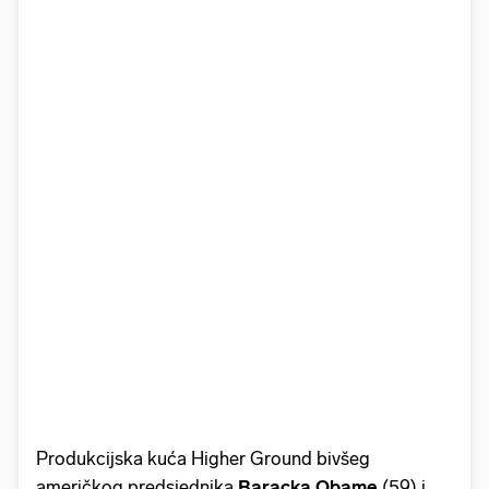
Produkcijska kuća Higher Ground bivšeg
američkog predsjednika
Baracka Obame
(59) i