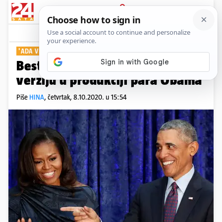
PRIJAVA
Show
Komentari
0
'ADA VIJUGICA, ZNANSTVENICA'
Bestseller će dobiti animiranu
verziju u produkciji para Obama
Piše
HINA
,
četvrtak, 8.10.2020. u 15:54