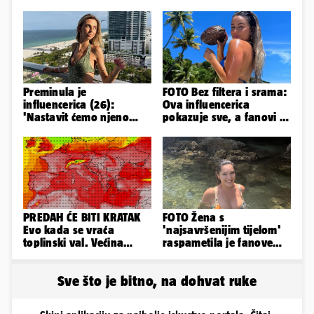
Preminula je
FOTO Bez filtera i srama:
influencerica (26):
Ova influencerica
'Nastavit ćemo njeno
pokazuje sve, a fanovi je
nasljeđe'
naprosto obožavaju!
PREDAH ĆE BITI KRATAK
FOTO Žena s
Evo kada se vraća
'najsavršenijim tijelom'
toplinski val. Većina
raspametila je fanove
Europe na udaru
zaigranim fotkama iz
plićaka
Sve što je bitno, na dohvat ruke