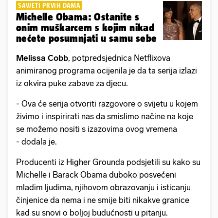
SAVJETI PRVIH DAMA
Michelle Obama: Ostanite s
onim muškarcem s kojim nikad
nećete posumnjati u samu sebe
Melissa Cobb
, potpredsjednica Netflixova
animiranog programa ocijenila je da ta serija izlazi
iz okvira puke zabave za djecu.
- Ova će serija otvoriti razgovore o svijetu u kojem
živimo i inspirirati nas da smislimo načine na koje
se možemo nositi s izazovima ovog vremena
- dodala je.
Producenti iz Higher Grounda podsjetili su kako su
Michelle i Barack Obama duboko posvećeni
mladim ljudima, njihovom obrazovanju i isticanju
činjenice da nema i ne smije biti nikakve granice
kad su snovi o boljoj budućnosti u pitanju.