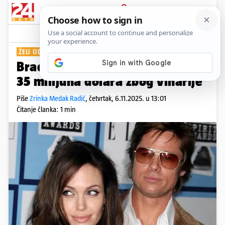
PRIJAVA
Show
Komentari
5
ŽELI ODŠTETU
Brad Pitt od Angeline Jolie traži
35 milijuna dolara zbog vinarije
Piše
Zrinka Medak Radić
,
četvrtak, 6.11.2025. u 13:01
Čitanje članka: 1 min