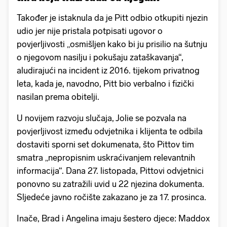
Također je istaknula da je Pitt odbio otkupiti njezin
udio jer nije pristala potpisati ugovor o
povjerljivosti „osmišljen kako bi ju prisilio na šutnju
o njegovom nasilju i pokušaju zataškavanja“,
aludirajući na incident iz 2016. tijekom privatnog
leta, kada je, navodno, Pitt bio verbalno i fizički
nasilan prema obitelji.
U novijem razvoju slučaja, Jolie se pozvala na
povjerljivost između odvjetnika i klijenta te odbila
dostaviti sporni set dokumenata, što Pittov tim
smatra „nepropisnim uskraćivanjem relevantnih
informacija“. Dana 27. listopada, Pittovi odvjetnici
ponovno su zatražili uvid u 22 njezina dokumenta.
Sljedeće javno ročište zakazano je za 17. prosinca.
Inače, Brad i Angelina imaju šestero djece: Maddox