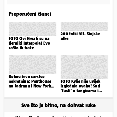
Preporučeni članci
200 fotki 311. Sinjske
FOTO Ovi Hrvati su na
alke
tjeralici Interpola! Evo
zašto ih traže
Đokovićevo carstvo
nekretnina: Penthouse
FOTO Kylie nije uvijek
na Jadranu i New Yorku,
izgledala ovako! Sad
španjolska vila, hoteli...
'časti' u tangicama i
bikiniju, ali išla je 'pod
nož'...
Sve što je bitno, na dohvat ruke