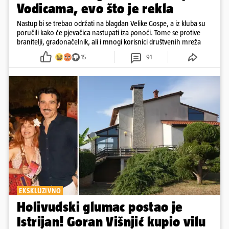
Vodicama, evo što je rekla
Nastup bi se trebao održati na blagdan Velike Gospe, a iz kluba su
poručili kako će pjevačica nastupati iza ponoći. Tome se protive
branitelji, gradonačelnik, ali i mnogi korisnici društvenih mreža
15
91
EKSKLUZIVNO
Holivudski glumac postao je
Istrijan! Goran Višnjić kupio vilu