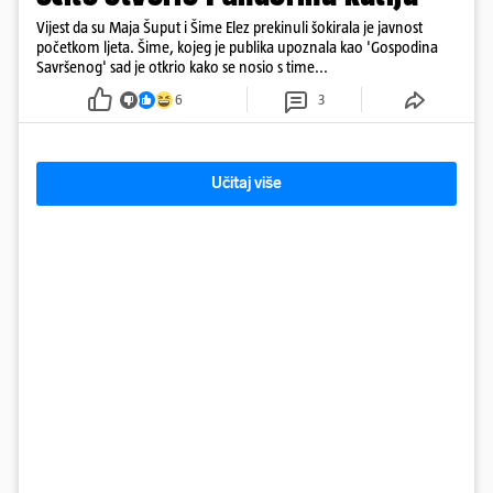
Vijest da su Maja Šuput i Šime Elez prekinuli šokirala je javnost
početkom ljeta. Šime, kojeg je publika upoznala kao 'Gospodina
Savršenog' sad je otkrio kako se nosio s time...
6
3
Učitaj više