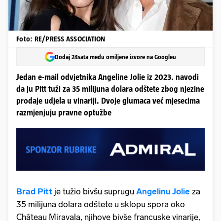
Foto: RE/PRESS ASSOCIATION
Dodaj 24sata među omiljene izvore na Googleu
Jedan e-mail odvjetnika Angeline Jolie iz 2023. navodi
da ju Pitt tuži za 35 milijuna dolara odštete zbog njezine
prodaje udjela u vinariji. Dvoje glumaca već mjesecima
razmjenjuju pravne optužbe
Brad Pitt
je tužio bivšu suprugu
Angelinu Jolie
za
35 milijuna dolara odštete u sklopu spora oko
Château Miravala, njihove bivše francuske vinarije,