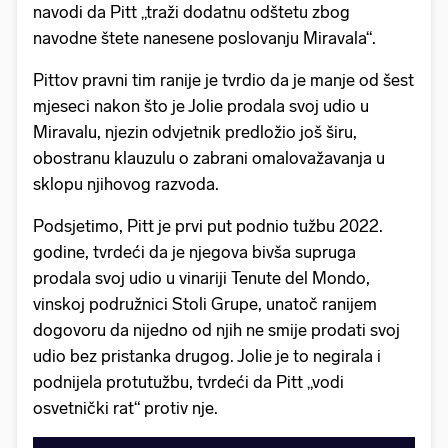
navodi da Pitt „traži dodatnu odštetu zbog
navodne štete nanesene poslovanju Miravala“.
Pittov pravni tim ranije je tvrdio da je manje od šest
mjeseci nakon što je Jolie prodala svoj udio u
Miravalu, njezin odvjetnik predložio još širu,
obostranu klauzulu o zabrani omalovažavanja u
sklopu njihovog razvoda.
Podsjetimo, Pitt je prvi put podnio tužbu 2022.
godine, tvrdeći da je njegova bivša supruga
prodala svoj udio u vinariji Tenute del Mondo,
vinskoj podružnici Stoli Grupe, unatoč ranijem
dogovoru da nijedno od njih ne smije prodati svoj
udio bez pristanka drugog. Jolie je to negirala i
podnijela protutužbu, tvrdeći da Pitt „vodi
osvetnički rat“ protiv nje.