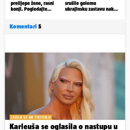
Komentari
5
JAVILA SE NA TIKTOK-U
Karleuša se oglasila o nastupu u