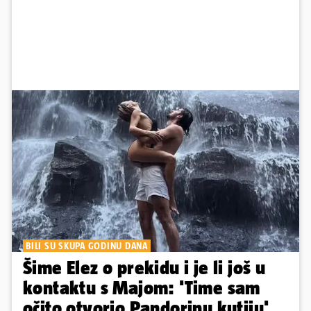
BILI SU SKUPA GODINU DANA
Šime Elez o prekidu i je li još u
kontaktu s Majom: 'Time sam
očito otvorio Pandorinu kutiju'