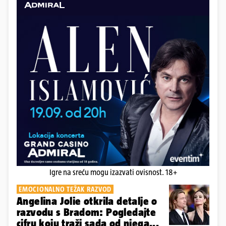
Igre na sreću mogu izazvati ovisnost. 18+
EMOCIONALNO TEŽAK RAZVOD
Angelina Jolie otkrila detalje o
razvodu s Bradom: Pogledajte
cifru koju traži sada od njega...