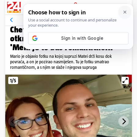
PRIJAVA
Galerija
Komentari
2
ZAJEDNO SU SE DOGOVORILI
Chef Mandarić o fotki kojom je
otkrio da mu je supruga trudna:
'Meni je to baš romantično...'
Mario je objavio fotku na kojoj supruzi Matei drži kosu dok
povraća, a on je pozirao nasmiješen. Tu je fotku smatrao
romantičnom, a s njim se slaže i njegova supruga
1/5