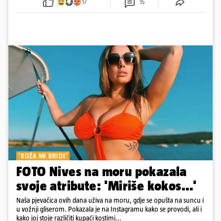
17
15
osmijehom nastavila pjevati
'KOŽA MI BRIDI'
FOTO Nives na moru pokazala
svoje atribute: 'Miriše kokos...'
Naša pjevačica ovih dana uživa na moru, gdje se opušta na suncu i
u vožnji gliserom. Pokazala je na Instagramu kako se provodi, ali i
kako joj stoje različiti kupaći kostimi...