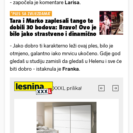
- započela je komentare
Larisa
.
'PLES SA ZVIJEZDAMA'
Tara i Marko zaplesali tango te
dobili 30 bodova: Bravo! Ovo je
bilo jako strastveno i dinamično
- Jako dobro ti karakterno leži ovaj ples, bilo je
otmjeno, galantno iako mrvicu ukočeno. Gdje god
gledaš u studiju zamisli da gledaš u Helenu i sve će
biti dobro - istaknula je
Franka
.