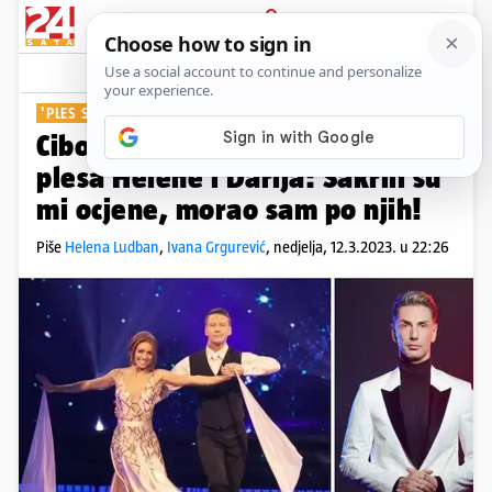
PRIJAVA
Show
Komentari
15
'PLES SA ZVIJEZDAMA'
Ciboci je napustio studio nakon
plesa Helene i Darija: Sakrili su
mi ocjene, morao sam po njih!
Piše
Helena Ludban
,
Ivana Grgurević
,
nedjelja, 12.3.2023. u 22:26