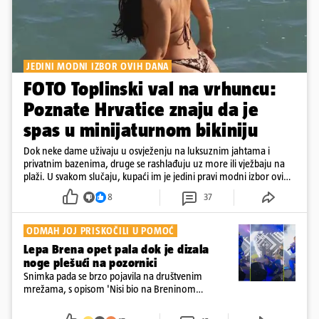
JEDINI MODNI IZBOR OVIH DANA
FOTO Toplinski val na vrhuncu:
Poznate Hrvatice znaju da je
spas u minijaturnom bikiniju
Dok neke dame uživaju u osvježenju na luksuznim jahtama i
privatnim bazenima, druge se rashlađuju uz more ili vježbaju na
plaži. U svakom slučaju, kupaći im je jedini pravi modni izbor ovih
dana
8
37
ODMAH JOJ PRISKOČILI U POMOĆ
Lepa Brena opet pala dok je dizala
noge plešući na pozornici
Snimka pada se brzo pojavila na društvenim
mrežama, s opisom 'Nisi bio na Breninom
koncertu, ako Brena nije pala pred tobom'.
Srećom, pjevačica se nije ozlijedila nego je s