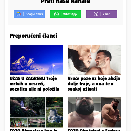
Prati naše kanale
Preporučeni članci
UŽAS U ZAGREBU Troje
Vruće poze uz koje akcija
mrtvih u nesreći,
dulje traje, a ona će u
vozačica nije ni položila
svakoj uživati
FOTO Atmosfera kao iz
FOTO Stručnjaci o Ervinu: