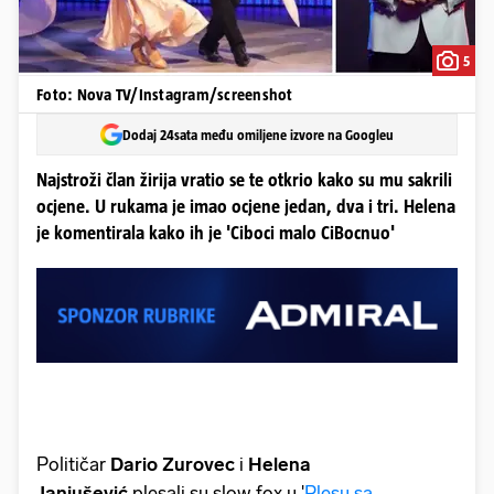
5
Foto: Nova TV/Instagram/screenshot
Dodaj 24sata među omiljene izvore na Googleu
Najstroži član žirija vratio se te otkrio kako su mu sakrili
ocjene. U rukama je imao ocjene jedan, dva i tri. Helena
je komentirala kako ih je 'Ciboci malo CiBocnuo'
Političar
Dario Zurovec
i
Helena
Janjušević
plesali su slow fox u '
Plesu sa