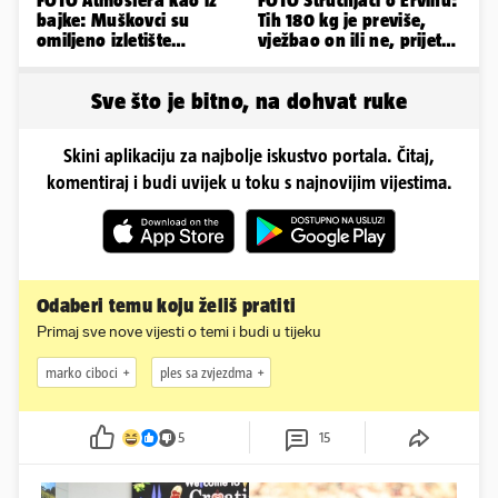
bajke: Muškovci su
Tih 180 kg je previše,
omiljeno izletište
vježbao on ili ne, prijete
Zadrana, pogledajte
mu mnoge komplikacije
zašto
Sve što je bitno, na dohvat ruke
Skini aplikaciju za najbolje iskustvo portala. Čitaj,
komentiraj i budi uvijek u toku s najnovijim vijestima.
Odaberi temu koju želiš pratiti
Primaj sve nove vijesti o temi i budi u tijeku
marko ciboci
ples sa zvjezdma
5
15