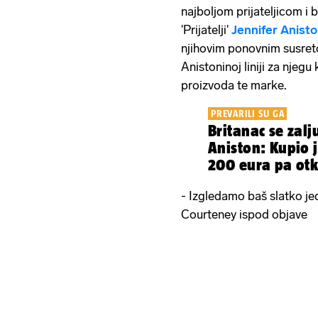
najboljom prijateljicom i 
'Prijatelji'
Jennifer Anist
njihovim ponovnim susret
Anistoninoj liniji za njegu 
proizvoda te marke.
PREVARILI SU GA
Britanac se zalj
Aniston: Kupio j
200 eura pa otkr
- Izgledamo baš slatko jed
Courteney ispod objave