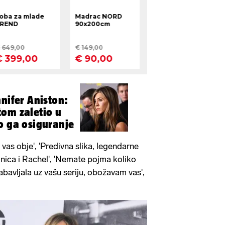
nifer Aniston:
om zaletio u
o ga osiguranje
 vas obje', 'Predivna slika, legendarne
Monica i Rachel', 'Nemate pojma koliko
zabavljala uz vašu seriju, obožavam vas',
.