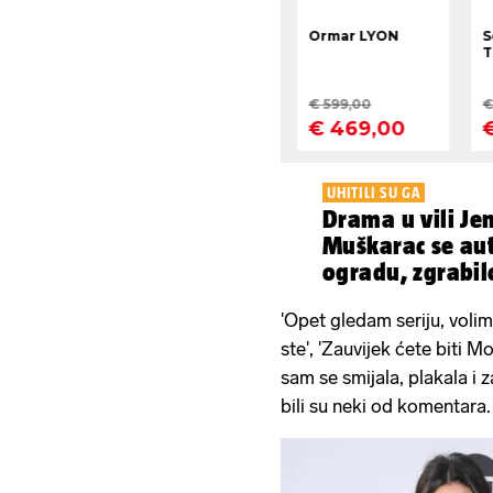
UHITILI SU GA
Drama u vili Jen
Muškarac se aut
ogradu, zgrabil
'Opet gledam seriju, volim
ste', 'Zauvijek ćete biti 
sam se smijala, plakala i 
bili su neki od komentara