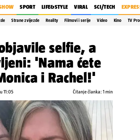
SHOW
SPORT
LIFE&STYLE
VIRAL
SCI/TECH
EXPRES
zde
Strane zvijezde
Reality
Filmovi i serije
Video
Kino
TV Pr
objavile selfie, a
ljeni: 'Nama ćete
Monica i Rachel!'
u 11:05
Čitanje članka: 1 min