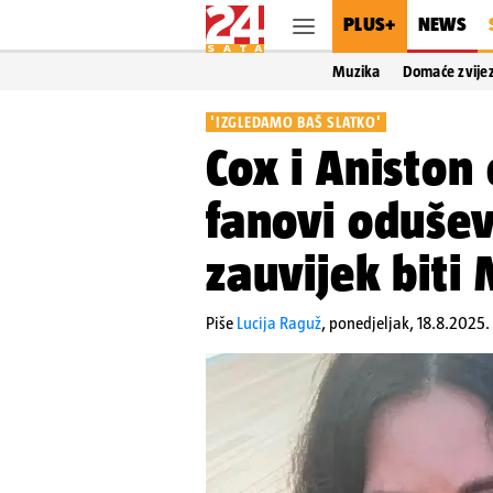
PLUS+
NEWS
Muzika
Domaće zvije
'IZGLEDAMO BAŠ SLATKO'
Cox i Aniston 
fanovi odušev
zauvijek biti 
Piše
Lucija Raguž
,
ponedjeljak, 18.8.2025. 