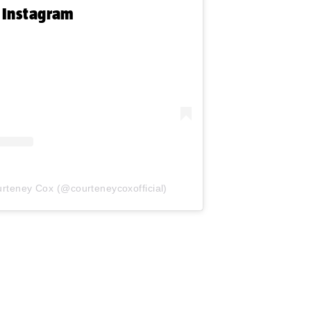
n Instagram
urteney Cox (@courteneycoxofficial)