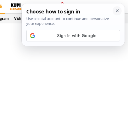
S
PRIJAVA
ogram
Vidi još…