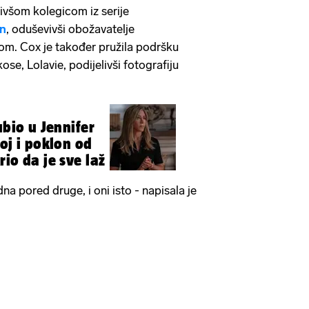
bivšom kolegicom iz serije
on
, oduševivši obožavatelje
om. Cox je također pružila podršku
kose, Lolavie, podijelivši fotografiju
ubio u Jennifer
oj i poklon od
io da je sve laž
na pored druge, i oni isto - napisala je