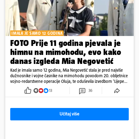
IMALA JE SAMO 12 GODINA
FOTO Prije 11 godina pjevala je
himnu na mimohodu, evo kako
danas izgleda Mia Negovetić
Kad je imala samo 12 godina, Mia Negovetić stala je pred najviše
dužnosnike i vojne časnike na mimohodu povodom 20. obljetnice
vojno-redarstvene operacije Oluja, te oduševila izvedbom 'Lijepe
naše'
13
36
Učitaj više