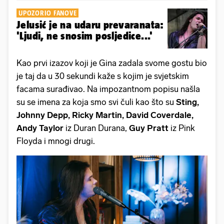
UPOZORIO FANOVE
Jelusić je na udaru prevaranata:
'Ljudi, ne snosim posljedice...'
Kao prvi izazov koji je Gina zadala svome gostu bio
je taj da u 30 sekundi kaže s kojim je svjetskim
facama surađivao. Na impozantnom popisu našla
su se imena za koja smo svi čuli kao što su
Sting,
Johnny Depp, Ricky Martin, David Coverdale,
Andy Taylor
iz Duran Durana,
Guy Pratt
iz Pink
Floyda i mnogi drugi.