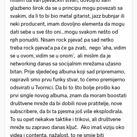
glazbeno širok da se u principu mogu povezati sa
svakim, da li to bi bio metal gitarist, jazz bubnjar ili
neki producent, imam dovoljno elementa da mogu
dati sebe u sve što oni...mogu svakom nešto od
njih ponuditi. Nisam rock pjevač pa sad netko
treba rock pjevača pa će ga zvati, nego 'aha, vidim
se u ovom, vidim se u onom', ali mislim da je
networking danas sa socijalnim mrežama užasno
bitan. Prije sljedećeg albuma koji sad pripremamo,
napravili smo prvu funky stvar, to ćemo premijerno
odsvirati u Tvornici. Da bi to što bolje prošlo kao
prvi single novog albuma, znam da moram boostati
društvene mreže da bi dobili nove pratitelje, nove
subscribere, da bi ta pjesma još više eksplodirala.
To su opet nekakve taktike i trikovi, ali društvene
mreže su zapravo danas ključ. Ako imaš viziju oko
videa i contenta, nažalost, to ne smije biti