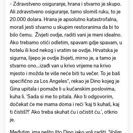
- Zdravstveno osiguranje, hrana i stvarno je skupo.
Ali zdravstveno osiguranje, tamo slomiš ruku, to je
20.000 dolara. Hrana je apsolutno katastrofalna,
moraš jesti stvarno u skupim restoranima da bi to
bilo čemu. Živjeti ovdje, raditi vani je meni idealno.
Ako trebamo otići odletim, spavam gdje spavam, u
hotelu ili kod nekog i vratim se ovdje. Hrvatska je
sigurna, lijepo je ovdje živjeti, mirno je, a tamo je
stvarno ono...izađi van u krivo vrijeme na krivo
mjesto i možda te više neće biti tu večer. To je baš
specifično za Los Angeles“, rekao je Dino kojeg je
Gina upitala i pomaže li u kućanskim poslovima,
kuha li. 'Sada si me to pitala. Ako ti odgovorim,
dočekat će me mama doma i reći 'kaj ti kuhaš, kaj
ti čistiš?!' Ako treba skuhat ću i očistit ću.', otkrio
je.
Međutim, ima nešto što Dino jako voli raditi. 'Volim