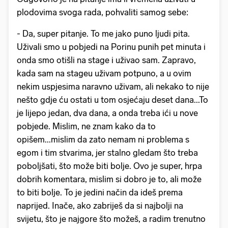
plodovima svoga rada, pohvaliti samog sebe:
- Da, super pitanje. To me jako puno ljudi pita.
Uživali smo u pobjedi na Porinu punih pet minuta i
onda smo otišli na stage i uživao sam. Zapravo,
kada sam na stageu uživam potpuno, a u ovim
nekim uspjesima naravno uživam, ali nekako to nije
nešto gdje ću ostati u tom osjećaju deset dana...To
je lijepo jedan, dva dana, a onda treba ići u nove
pobjede. Mislim, ne znam kako da to
opišem...mislim da zato nemam ni problema s
egom i tim stvarima, jer stalno gledam što treba
poboljšati, što može biti bolje. Ovo je super, hrpa
dobrih komentara, mislim si dobro je to, ali može
to biti bolje. To je jedini način da ideš prema
naprijed. Inače, ako zabriješ da si najbolji na
svijetu, što je najgore što možeš, a radim trenutno