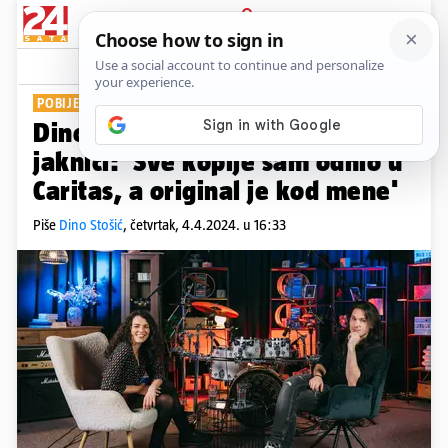
PRIJAVA
Show
Komentari
0
POBIJEDIO NA DJEČJEM EUROSONGU
Dino Jelusić o poznatoj crvenoj
jaknici: 'Sve kopije sam odnio u
Caritas, a original je kod mene'
Piše
Dino Stošić
,
četvrtak, 4.4.2024. u 16:33