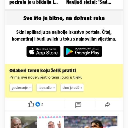
pozirala je u bikiniju i
Navijači složni: 'Sad
pokazala svoje bujne
izgledamo kao Bayern...'
obline...
Sve što je bitno, na dohvat ruke
Skini aplikaciju za najbolje iskustvo portala. Čitaj,
komentiraj i budi uvijek u toku s najnovijim vijestima.
Odaberi temu koju želiš pratiti
Primaj sve nove vijesti o temi i budi u tijeku
gostovanje
top radio
dino jelusić
2