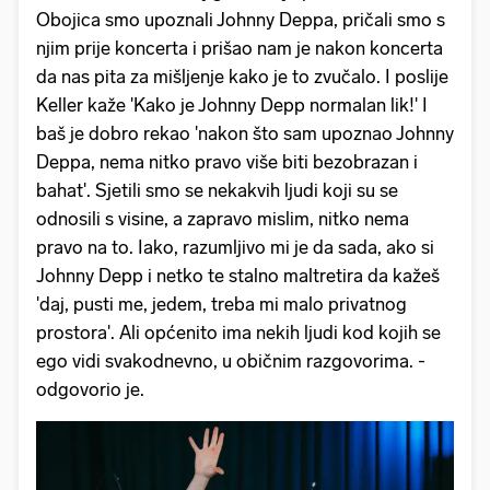
Obojica smo upoznali Johnny Deppa, pričali smo s
njim prije koncerta i prišao nam je nakon koncerta
da nas pita za mišljenje kako je to zvučalo. I poslije
Keller kaže 'Kako je Johnny Depp normalan lik!' I
baš je dobro rekao 'nakon što sam upoznao Johnny
Deppa, nema nitko pravo više biti bezobrazan i
bahat'. Sjetili smo se nekakvih ljudi koji su se
odnosili s visine, a zapravo mislim, nitko nema
pravo na to. Iako, razumljivo mi je da sada, ako si
Johnny Depp i netko te stalno maltretira da kažeš
'daj, pusti me, jedem, treba mi malo privatnog
prostora'. Ali općenito ima nekih ljudi kod kojih se
ego vidi svakodnevno, u običnim razgovorima. -
odgovorio je.