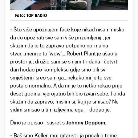
Foto: TOP RADIO
- Što više upoznajem face koje nikad nisam mislio
da ću upoznati sve sam više prizemljeniji, jer
skužim da je to zapravo potpuno normalna
stvar...meni je to 'wow'... Robert Plant je ušao u
prostoriju, družio sam se s njim tri dana i četvrti
dan hodao po kompleksu gdje smo bili svi
smješteni i sreo sam ga...nekako mi je to sve
postalo normalno. A da mi je to netko rekao prije
deset godina, vjerojatno bih bio izvan sebe. I onda
skužim da zapravo, mislim si, koji je smisao? Ne
vidim smisao u tim izljevima ega. - dodao je.
Dino je opisao i susret s
Johnny Deppom:
- Baš smo Keller, moj gitarist i ja pričali o tome.