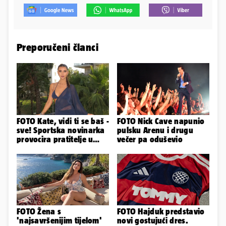
Preporučeni članci
FOTO Kate, vidi ti se baš -
FOTO Nick Cave napunio
sve! Sportska novinarka
pulsku Arenu i drugu
provocira pratitelje u
večer pa oduševio
oskudnim haljinama
FOTO Žena s
FOTO Hajduk predstavio
'najsavršenijim tijelom'
novi gostujući dres.