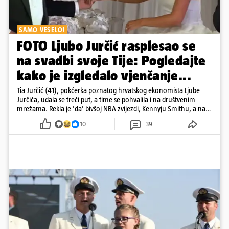
SAMO VESELO!
FOTO Ljubo Jurčić rasplesao se
na svadbi svoje Tije: Pogledajte
kako je izgledalo vjenčanje...
Tia Jurčić (41), pokćerka poznatog hrvatskog ekonomista Ljube
Jurčića, udala se treći put, a time se pohvalila i na društvenim
mrežama. Rekla je 'da' bivšoj NBA zvijezdi, Kennyju Smithu, a na
snimkama i fotografijama je pokazala vesele trenutke s vjenčanja
10
39