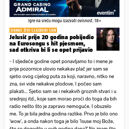
Igre na sreću mogu izazvati ovisnost. 18+
DANAS ŽIVI GLAZBENI SAN
Jelusić prije 20 godina pobijedio
na Eurosongu s hit pjesmom,
sad otkriva bi li se opet prijavio
- I sljedeće godine opet ponavljamo to i mene je
prije pozornice ulovio nekakav plač jer sam se
sjetio ovog cijelog puta za koji, naravno, nitko ne
zna, svi vide nekakve plodove. I počeo sam
plakati... Sjetio sam se i nekakvih groznih stvari i u
srednjoj itd., koje sam morao proći do toga da bih
radio nešto što je zapravo nemoguće. I obuzelo
me. To je bila jedna godina razlike. Prvo je bilo ono
'wow', a onda nakon toga je bilo 'Isuse moj Bože,
što se dogodilo u ovih godina dana?' Ne znam što