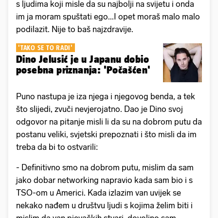
s ljudima koji misle da su najbolji na svijetu i onda
im ja moram spuštati ego...I opet moraš malo malo
podilazit. Nije to baš najzdravije.
'TAKO SE TO RADI'
Dino Jelusić je u Japanu dobio
posebna priznanja: 'Počašćen'
Puno nastupa je iza njega i njegovog benda, a tek
što slijedi, zvuči nevjerojatno. Dao je Dino svoj
odgovor na pitanje misli li da su na dobrom putu da
postanu veliki, svjetski prepoznati i što misli da im
treba da bi to ostvarili:
- Definitivno smo na dobrom putu, mislim da sam
jako dobar networking napravio kada sam bio i s
TSO-om u Americi. Kada izlazim van uvijek se
nekako nađem u društvu ljudi s kojima želim biti i
mislim da van pjevačkih stvari, dovoljno sam