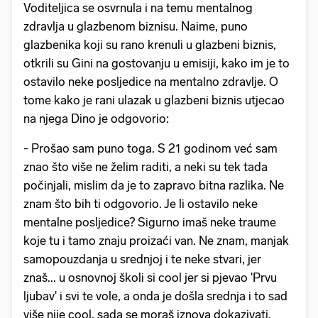
Voditeljica se osvrnula i na temu mentalnog
zdravlja u glazbenom biznisu. Naime, puno
glazbenika koji su rano krenuli u glazbeni biznis,
otkrili su Gini na gostovanju u emisiji, kako im je to
ostavilo neke posljedice na mentalno zdravlje. O
tome kako je rani ulazak u glazbeni biznis utjecao
na njega Dino je odgovorio:
- Prošao sam puno toga. S 21 godinom već sam
znao što više ne želim raditi, a neki su tek tada
počinjali, mislim da je to zapravo bitna razlika. Ne
znam što bih ti odgovorio. Je li ostavilo neke
mentalne posljedice? Sigurno imaš neke traume
koje tu i tamo znaju proizaći van. Ne znam, manjak
samopouzdanja u srednjoj i te neke stvari, jer
znaš... u osnovnoj školi si cool jer si pjevao 'Prvu
ljubav' i svi te vole, a onda je došla srednja i to sad
više nije cool, sada se moraš iznova dokazivati.