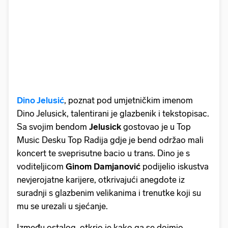
Dino Jelusić
, poznat pod umjetničkim imenom
Dino Jelusick, talentirani je glazbenik i tekstopisac.
Sa svojim bendom
Jelusick
gostovao je u Top
Music Desku Top Radija gdje je bend održao mali
koncert te sveprisutne bacio u trans. Dino je s
voditeljicom
Ginom Damjanović
podijelio iskustva
nevjerojatne karijere, otkrivajući anegdote iz
suradnji s glazbenim velikanima i trenutke koji su
mu se urezali u sjećanje.
Između ostalog, otkrio je kako ga se dojmio