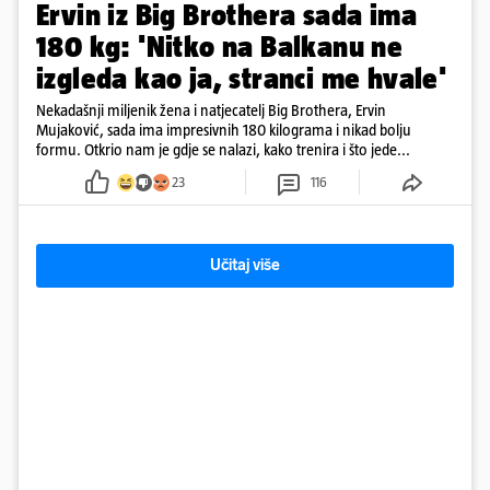
Ervin iz Big Brothera sada ima
180 kg: 'Nitko na Balkanu ne
izgleda kao ja, stranci me hvale'
Nekadašnji miljenik žena i natjecatelj Big Brothera, Ervin
Mujaković, sada ima impresivnih 180 kilograma i nikad bolju
formu. Otkrio nam je gdje se nalazi, kako trenira i što jede...
23
116
Učitaj više