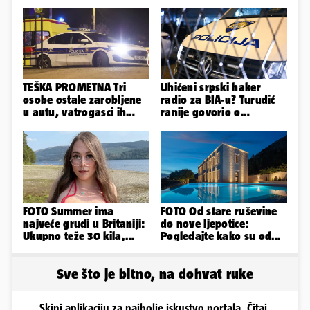
TEŠKA PROMETNA Tri
Uhićeni srpski haker
osobe ostale zarobljene
radio za BIA-u? Turudić
u autu, vatrogasci ih
ranije govorio o
spašavali
predmetu nacionalne
sigurnosti
FOTO Summer ima
FOTO Od stare ruševine
najveće grudi u Britaniji:
do nove ljepotice:
Ukupno teže 30 kila,
Pogledajte kako su od
razmišljam o
škole u Podstrani
smanjivanju...
napravili vilu
Sve što je bitno, na dohvat ruke
Skini aplikaciju za najbolje iskustvo portala. Čitaj,