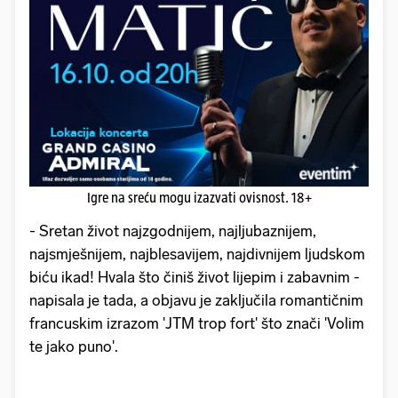
Igre na sreću mogu izazvati ovisnost. 18+
- Sretan život najzgodnijem, najljubaznijem,
najsmješnijem, najblesavijem, najdivnijem ljudskom
biću ikad! Hvala što činiš život lijepim i zabavnim -
napisala je tada, a objavu je zaključila romantičnim
francuskim izrazom 'JTM trop fort' što znači 'Volim
te jako puno'.