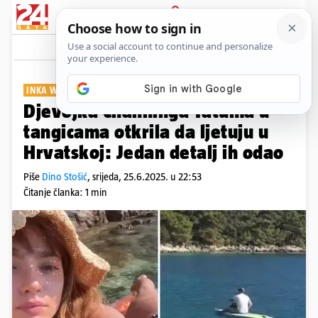
PRIJAVA
Show
Komentari
9
INKA WILLIAMS
Djevojka Channinga Tatuma u
tangicama otkrila da ljetuju u
Hrvatskoj: Jedan detalj ih odao
Piše
Dino Stošić
,
srijeda, 25.6.2025. u 22:53
Čitanje članka: 1 min