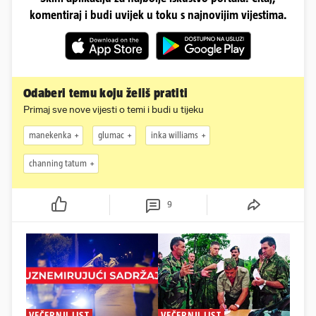
komentiraj i budi uvijek u toku s najnovijim vijestima.
Odaberi temu koju želiš pratiti
Primaj sve nove vijesti o temi i budi u tijeku
manekenka
glumac
inka williams
channing tatum
9