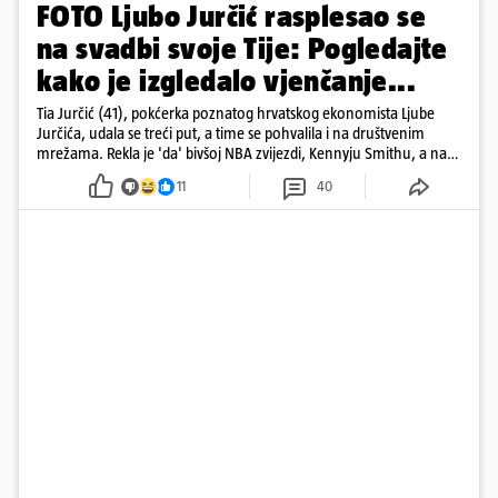
FOTO Ljubo Jurčić rasplesao se
na svadbi svoje Tije: Pogledajte
kako je izgledalo vjenčanje...
Tia Jurčić (41), pokćerka poznatog hrvatskog ekonomista Ljube
Jurčića, udala se treći put, a time se pohvalila i na društvenim
mrežama. Rekla je 'da' bivšoj NBA zvijezdi, Kennyju Smithu, a na
snimkama i fotografijama je pokazala vesele trenutke s vjenčanja
11
40