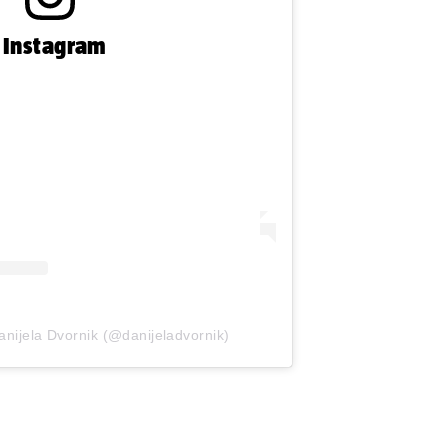
n Instagram
anijela Dvornik (@danijeladvornik)