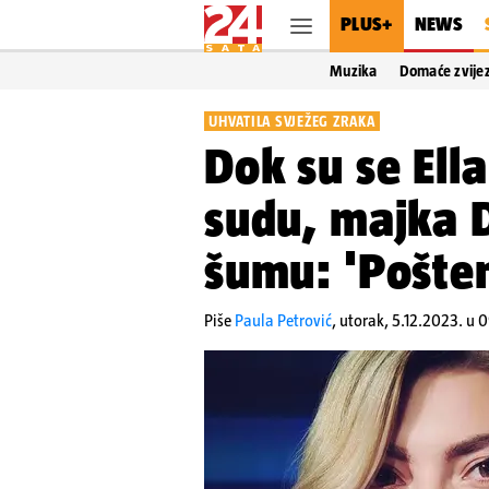
PLUS+
NEWS
Muzika
Domaće zvije
UHVATILA SVJEŽEG ZRAKA
Dok su se Ella
sudu, majka D
šumu: 'Pošten
Piše
Paula Petrović
,
utorak, 5.12.2023. u 