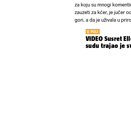
za koju su mnogi komenti
zauzeti za kćer, je jučer od
gori, a da je uživala u prir
U PULI
VIDEO Susret Ell
sudu trajao je 