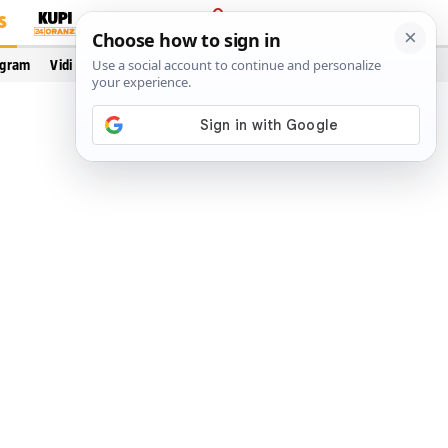
S
PRIJAVA
ogram
Vidi još…