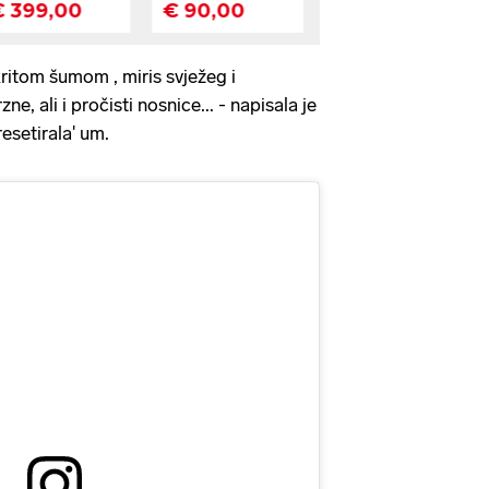
itom šumom , miris svježeg i
e, ali i pročisti nosnice... - napisala je
resetirala' um.