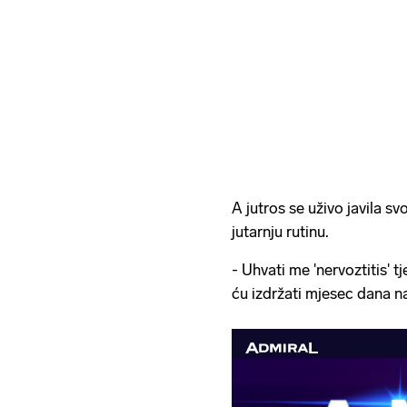
A jutros se uživo javila svo
jutarnju rutinu.
- Uhvati me 'nervoztitis'
ću izdržati mjesec dana na