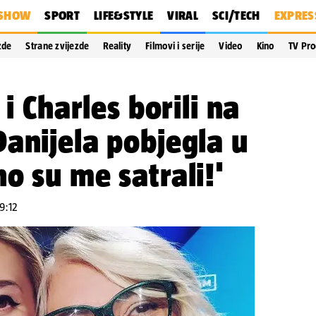
SHOW
SPORT
LIFE&STYLE
VIRAL
SCI/TECH
EXPRES
zde
Strane zvijezde
Reality
Filmovi i serije
Video
Kino
TV Pr
 i Charles borili na
anijela pobjegla u
o su me satrali!'
09:12