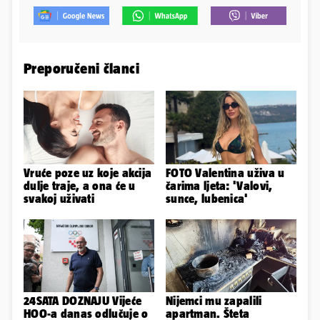
Preporučeni članci
Vruće poze uz koje akcija
FOTO Valentina uživa u
dulje traje, a ona će u
čarima ljeta: 'Valovi,
svakoj uživati
sunce, lubenica'
24SATA DOZNAJU Vijeće
Nijemci mu zapalili
HOO-a danas odlučuje o
apartman. Šteta