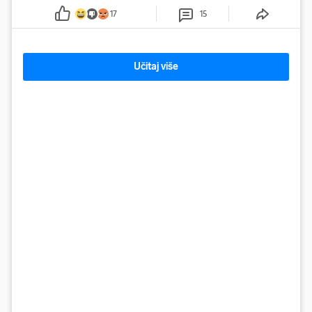
pjevati
17
15
Učitaj više