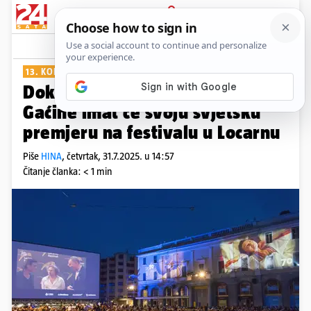
PRIJAVA
Show
Komentari
1
13. KOLOVOZA
Dokumentarac 'Koze!' Tonćija
Gaćine imat će svoju svjetsku
premjeru na festivalu u Locarnu
Piše
HINA
,
četvrtak, 31.7.2025. u 14:57
Čitanje članka: < 1 min