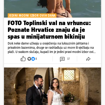
JEDINI MODNI IZBOR OVIH DANA
FOTO Toplinski val na vrhuncu:
Poznate Hrvatice znaju da je
spas u minijaturnom bikiniju
Dok neke dame uživaju u osvježenju na luksuznim jahtama i
privatnim bazenima, druge se rashlađuju uz more ili vježbaju na
plaži. U svakom slučaju, kupaći im je jedini pravi modni izbor ovih
dana
8
37