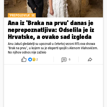
'PREPOLOVILA' SE
Ana iz 'Braka na prvu' danas je
neprepoznatljiva: Odselila je iz
Hrvatske, a ovako sad izgleda
Anu Jakuš gledatelji su upoznali u četvrtoj sezoni RTL-ova showa
'Brak na prvu', u kojem su je eksperti spojili s Alenom Vlahovićem.
No njihov odnos nije zaživio
2
6