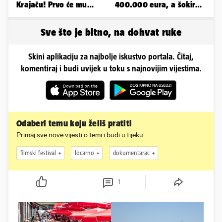
Krajaču! Prvo će mu
400.000 eura, a šokirao
srezati ovlasti, a onda...
ga mail od Bookinga
Sve što je bitno, na dohvat ruke
Skini aplikaciju za najbolje iskustvo portala. Čitaj,
komentiraj i budi uvijek u toku s najnovijim vijestima.
Odaberi temu koju želiš pratiti
Primaj sve nove vijesti o temi i budi u tijeku
filmski festival
locarno
dokumentarac
1